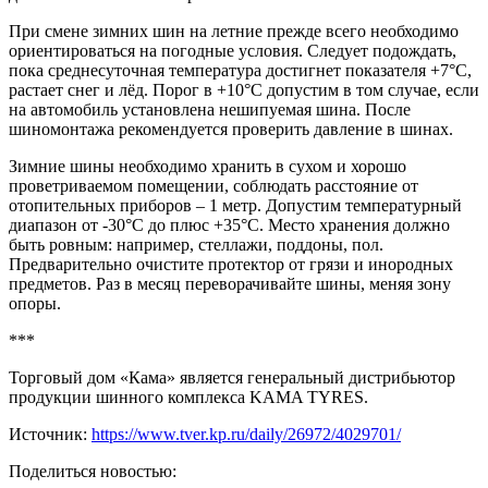
При смене зимних шин на летние прежде всего необходимо
ориентироваться на погодные условия. Следует подождать,
пока среднесуточная температура достигнет показателя +7°C,
растает снег и лёд. Порог в +10°C допустим в том случае, если
на автомобиль установлена нешипуемая шина. После
шиномонтажа рекомендуется проверить давление в шинах.
Зимние шины необходимо хранить в сухом и хорошо
проветриваемом помещении, соблюдать расстояние от
отопительных приборов – 1 метр. Допустим температурный
диапазон от -30°С до плюс +35°С. Место хранения должно
быть ровным: например, стеллажи, поддоны, пол.
Предварительно очистите протектор от грязи и инородных
предметов. Раз в месяц переворачивайте шины, меняя зону
опоры.
***
Торговый дом «Кама» является генеральный дистрибьютор
продукции шинного комплекса KAMA TYRES.
Источник:
https://www.tver.kp.ru/daily/26972/4029701/
Поделиться новостью: