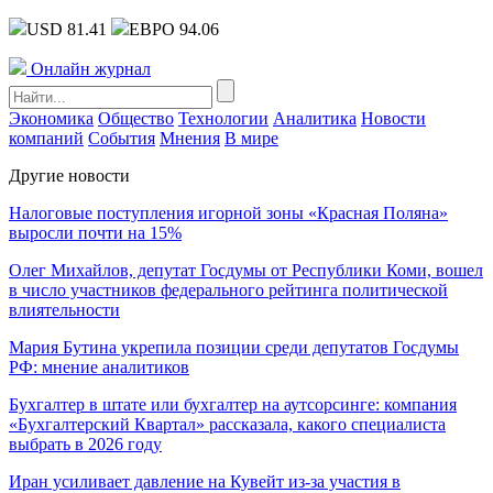
USD 81.41
ЕВРО 94.06
Онлайн журнал
Экономика
Общество
Технологии
Аналитика
Новости
компаний
События
Мнения
В мире
Другие новости
Налоговые поступления игорной зоны «Красная Поляна»
выросли почти на 15%
Олег Михайлов, депутат Госдумы от Республики Коми, вошел
в число участников федерального рейтинга политической
влиятельности
Мария Бутина укрепила позиции среди депутатов Госдумы
РФ: мнение аналитиков
Бухгалтер в штате или бухгалтер на аутсорсинге: компания
«Бухгалтерский Квартал» рассказала, какого специалиста
выбрать в 2026 году
Иран усиливает давление на Кувейт из-за участия в