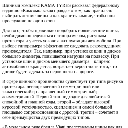
Шинный комплекс KAMA TYRES рассказал федеральному
изданию «Комсомольская правда» о том, как правильно
выбирать летние шины и как хранить зимние, чтобы они
прослужили не один сезон.
Для того, чтобы правильно подобрать новые летние шины,
необходимо определиться с типоразмером, рисунком
протектора и учесть условия эксплуатации автомобиля. При
выборе типоразмера эффективнее следовать рекомендациям
производителя. Так, например, при установке шин и дисков
большего диаметра, повышается нагрузка на подвеску. При
установке шин и дисков меньшего диаметра – клиренс
автомобиля сокращается, возрастает вероятность того, что
днище будет задевать за неровности на дороге.
В сфере шинного производства существует три типа рисунка
протектора: ненаправленный симметричный или
«классический»; направленный симметричный;
асимметричный. Первый тип подходит для любителей
спокойной и плавной езды, второй – обладает высокой
курсовой устойчивостью, сцеплением и самой большой
площадью соприкосновения с дорогой, третий – сочетает в
себе преимущества двух предыдущих типов.
«В модельном ряде бренда Viatti представлены шины как для