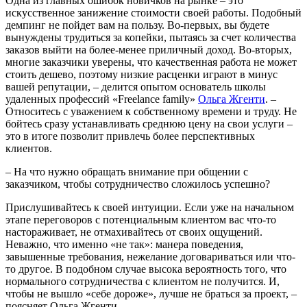
Одна из главных ошибок новичков на рынке – это
искусственное занижение стоимости своей работы. Подобный
демпинг не пойдет вам на пользу. Во-первых, вы будете
вынуждены трудиться за копейки, пытаясь за счет количества
заказов выйти на более-менее приличный доход. Во-вторых,
многие заказчики уверены, что качественная работа не может
стоить дешево, поэтому низкие расценки играют в минус
вашей репутации, – делится опытом основатель школы
удаленных профессий «Freelance family»
Ольга Жгенти
. –
Относитесь с уважением к собственному времени и труду. Не
бойтесь сразу устанавливать среднюю цену на свои услуги –
это в итоге позволит привлечь более перспективных
клиентов.
– На что нужно обращать внимание при общении с
заказчиком, чтобы сотрудничество сложилось успешно?
Прислушивайтесь к своей интуиции. Если уже на начальном
этапе переговоров с потенциальным клиентом вас что-то
настораживает, не отмахивайтесь от своих ощущений.
Неважно, что именно «не так»: манера поведения,
завышенные требования, нежелание договариваться или что-
то другое. В подобном случае высока вероятность того, что
нормального сотрудничества с клиентом не получится. И,
чтобы не вышло «себе дороже», лучше не браться за проект, –
поясняет Ольга Жгенти.