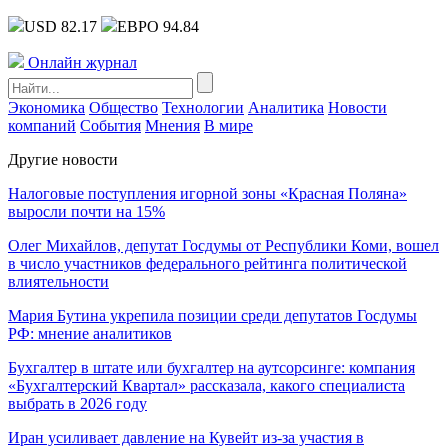
USD 82.17
ЕВРО 94.84
Онлайн журнал
Экономика
Общество
Технологии
Аналитика
Новости
компаний
События
Мнения
В мире
Другие новости
Налоговые поступления игорной зоны «Красная Поляна»
выросли почти на 15%
Олег Михайлов, депутат Госдумы от Республики Коми, вошел
в число участников федерального рейтинга политической
влиятельности
Мария Бутина укрепила позиции среди депутатов Госдумы
РФ: мнение аналитиков
Бухгалтер в штате или бухгалтер на аутсорсинге: компания
«Бухгалтерский Квартал» рассказала, какого специалиста
выбрать в 2026 году
Иран усиливает давление на Кувейт из-за участия в