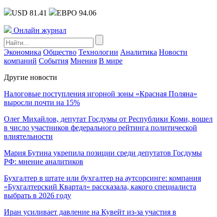
USD 81.41
ЕВРО 94.06
Онлайн журнал
Экономика
Общество
Технологии
Аналитика
Новости
компаний
События
Мнения
В мире
Другие новости
Налоговые поступления игорной зоны «Красная Поляна»
выросли почти на 15%
Олег Михайлов, депутат Госдумы от Республики Коми, вошел
в число участников федерального рейтинга политической
влиятельности
Мария Бутина укрепила позиции среди депутатов Госдумы
РФ: мнение аналитиков
Бухгалтер в штате или бухгалтер на аутсорсинге: компания
«Бухгалтерский Квартал» рассказала, какого специалиста
выбрать в 2026 году
Иран усиливает давление на Кувейт из-за участия в