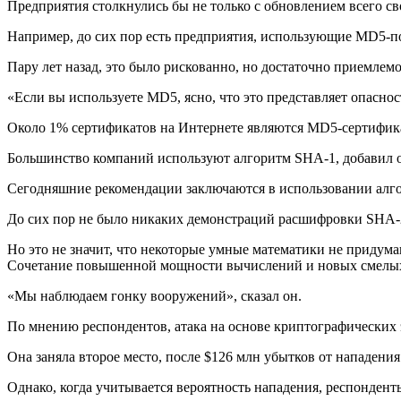
Предприятия столкнулись бы не только с обновлением всего с
Например, до сих пор есть предприятия, использующие MD5-
Пару лет назад, это было рискованно, но достаточно приемлем
«Если вы используете MD5, ясно, что это представляет опасност
Около 1% сертификатов на Интернете являются MD5-сертификат
Большинство компаний используют алгоритм SHA-1, добавил он,
Сегодняшние рекомендации заключаются в использовании алгор
До сих пор не было никаких демонстраций расшифровки SHA-2,
Но это не значит, что некоторые умные математики не придума
Сочетание повышенной мощности вычислений и новых смелых с
«Мы наблюдаем гонку вооружений», сказал он.
По мнению респондентов, атака на основе криптографических э
Она заняла второе место, после $126 млн убытков от нападени
Однако, когда учитывается вероятность нападения, респондент