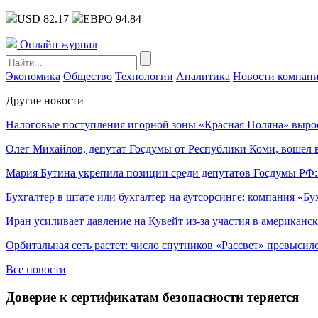
USD 82.17
ЕВРО 94.84
Онлайн журнал
Экономика
Общество
Технологии
Аналитика
Новости компан
Другие новости
Налоговые поступления игорной зоны «Красная Поляна» выро
Олег Михайлов, депутат Госдумы от Республики Коми, вошел в
Мария Бутина укрепила позиции среди депутатов Госдумы РФ:
Бухгалтер в штате или бухгалтер на аутсорсинге: компания «Бу
Иран усиливает давление на Кувейт из-за участия в американс
Орбитальная сеть растет: число спутников «Рассвет» превысил
Все новости
Доверие к сертификатам безопасности теряется