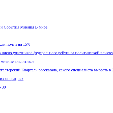
ий
События
Мнения
В мире
сли почти на 15%
 число участников федерального рейтинга политической влияте
 мнение аналитиков
хгалтерский Квартал» рассказала, какого специалиста выбрать в 
ких операциях
о 30