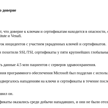
о доверие
, что доверие к ключам и сертификатам находится в опасности, 
ute и Venafi.
оток инцидентов с участием украденных ключей и сертификатов.
 похитили SSL/TSL сертификаты у пяти крупнейших глобальных б
ь данные 4.5 млн пациентов с серверов здравоохранения.
ения программного обеспечения Microsoft был подделан с испол
двергалось нападениям на ключи и сертификаты в течение после
авил он.
фикаты оказались среди добычи нападавших, и они не были отоз