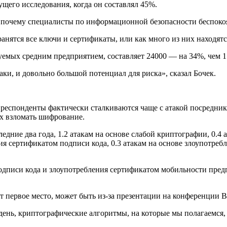
щего исследования, когда он составлял 45%.
 почему специалисты по информационной безопасности беспокоя
ранятся все ключи и сертификаты, или как много из них находятс
емых средним предприятием, составляет 24000 — на 34%, чем 17
и, и довольно большой потенциал для риска», сказал Бочек.
 респонденты фактически сталкиваются чаще с атакой посредник
х взломать шифрование.
ледние два года, 1.2 атакам на основе слабой криптографии, 0.
ия сертификатом подписи кода, 0.3 атакам на основе злоупотреб
подписи кода и злоупотребления сертификатом мобильности предп
первое место, может быть из-за презентации на конференции Bla
день, криптографические алгоритмы, на которые мы полагаемся, 