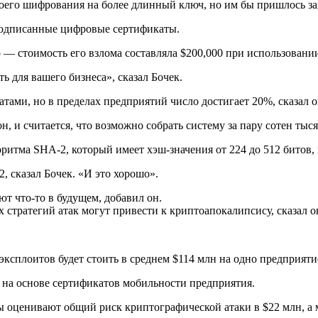
воего шифрования на более длинный ключ, но им бы пришлось за
подписанные цифровые сертификаты.
о — стоимость его взлома составляла $200,000 при использован
ь для вашего бизнеса», сказал Бочек.
ами, но в пределах предприятий число достигает 20%, сказал о
 и считается, что возможно собрать систему за пару сотен тысяч
итма SHA-2, который имеет хэш-значения от 224 до 512 битов, 
 сказал Бочек. «И это хорошо».
ют что-то в будущем, добавил он.
тратегий атак могут привести к криптоапокалипсису, сказал о
ксплоитов будет стоить в среднем $114 млн на одно предприяти
я на основе сертификатов мобильности предприятия.
ы оценивают общий риск криптографической атаки в $22 млн, а 