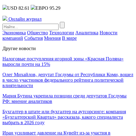
USD 82.61
ЕВРО 95.29
Онлайн журнал
Экономика
Общество
Технологии
Аналитика
Новости
компаний
События
Мнения
В мире
Другие новости
Налоговые поступления игорной зоны «Красная Поляна»
выросли почти на 15%
Олег Михайлов, депутат Госдумы от Республики Коми, вошел
в число участников федерального рейтинга политической
влиятельности
Мария Бутина укрепила позиции среди депутатов Госдумы
РФ: мнение аналитиков
Бухгалтер в штате или бухгалтер на аутсорсинге: компания
«Бухгалтерский Квартал» рассказала, какого специалиста
выбрать в 2026 году
Иран усиливает давление на Кувейт из-за участия в