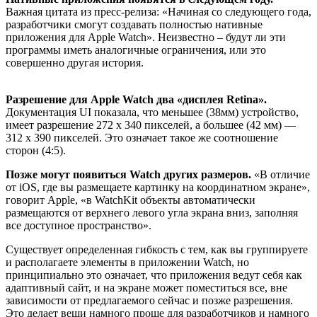
Важная цитата из пресс-релиза: «Начиная со следующего года,
разработчики смогут создавать полностью нативные
приложения для Apple Watch». Неизвестно – будут ли эти
программы иметь аналогичные ограничения, или это
совершенно другая история.
Разрешение для Apple Watch два «дисплея Retina».
Документация UI показала, что меньшее (38мм) устройство,
имеет разрешение 272 х 340 пикселей, а большее (42 мм) —
312 х 390 пикселей. Это означает такое же соотношение
сторон (4:5).
Позже могут появиться Watch других размеров.
«В отличие
от iOS, где вы размещаете картинку на координатном экране»,
говорит Apple, «в WatchKit объекты автоматически
размещаются от верхнего левого угла экрана вниз, заполняя
все доступное пространство».
Существует определенная гибкость с тем, как вы группируете
и располагаете элементы в приложении Watch, но
принципиально это означает, что приложения ведут себя как
адаптивный сайт, и на экране может поместиться все, вне
зависимости от предлагаемого сейчас и позже разрешения.
Это делает вещи намного проще для разработчиков и намного