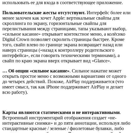
использовать ее для входа в соответствующее приложение.
Пользовательские жесты отсутствуют.
Интерфейс более или
менее залочен как хочет Apple: вертикальные свайпы для
скроллинга по экрану, горизонтальные свайпы для
перелистывания между страницами, тапы указывают выбор,
«сильное касание» открывает контекстное меню, а колёсико
Digital Crown позволяет скролить страницы быстрее. Кроме
того, свайп влево по границе экрана возвращает назад или
наверх страницы («назад к контроллеру родительского
интерфейса», если говорить техническими терминами), а
свайп по краю экрана вверх открывает вид «Glance».
… Об опции «сильное касание»
. Сильное нажатие может
открыть простое меню с возможными вариантами от одного
до четырех действий. Похоже, AirPlay поддерживается (что
имеет смысл, так как iPhone поддерживает AirPlay и делает
всю работу).
Карты являются статическими и не интерактивными
.
Встроенный инструментарий отображения создает «не-
интерактивные снимки» и до пяти аннотации, используя либо
стандартные красные / зеленые / фиолетовые булавки, либо