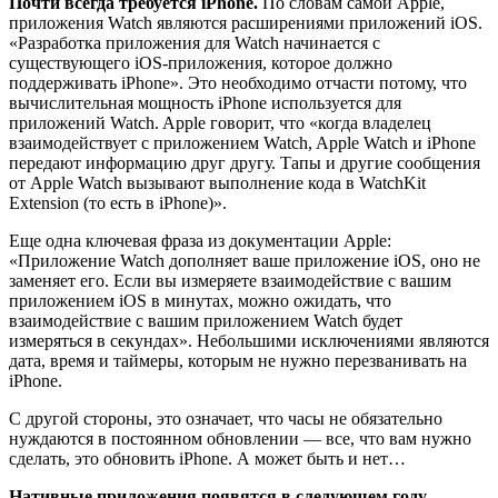
Почти всегда требуется iPhone.
По словам самой Apple,
приложения Watch являются расширениями приложений iOS.
«Разработка приложения для Watch начинается с
существующего iOS-приложения, которое должно
поддерживать iPhone». Это необходимо отчасти потому, что
вычислительная мощность iPhone используется для
приложений Watch. Apple говорит, что «когда владелец
взаимодействует с приложением Watch, Apple Watch и iPhone
передают информацию друг другу. Тапы и другие сообщения
от Apple Watch вызывают выполнение кода в WatchKit
Extension (то есть в iPhone)».
Еще одна ключевая фраза из документации Apple:
«Приложение Watch дополняет ваше приложение iOS, оно не
заменяет его. Если вы измеряете взаимодействие с вашим
приложением iOS в минутах, можно ожидать, что
взаимодействие с вашим приложением Watch будет
измеряться в секундах». Небольшими исключениями являются
дата, время и таймеры, которым не нужно перезванивать на
iPhone.
С другой стороны, это означает, что часы не обязательно
нуждаются в постоянном обновлении — все, что вам нужно
сделать, это обновить iPhone. А может быть и нет…
Нативные приложения появятся в следующем году.