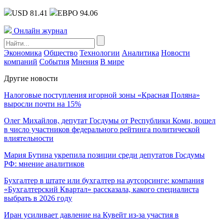
USD 81.41
ЕВРО 94.06
Онлайн журнал
Экономика
Общество
Технологии
Аналитика
Новости
компаний
События
Мнения
В мире
Другие новости
Налоговые поступления игорной зоны «Красная Поляна»
выросли почти на 15%
Олег Михайлов, депутат Госдумы от Республики Коми, вошел
в число участников федерального рейтинга политической
влиятельности
Мария Бутина укрепила позиции среди депутатов Госдумы
РФ: мнение аналитиков
Бухгалтер в штате или бухгалтер на аутсорсинге: компания
«Бухгалтерский Квартал» рассказала, какого специалиста
выбрать в 2026 году
Иран усиливает давление на Кувейт из-за участия в