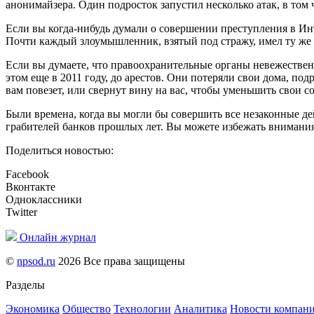
анонимайзера. Один подросток запустил несколько атак, в том ч
Если вы когда-нибудь думали о совершении преступления в Инт
Почти каждый злоумышленник, взятый под стражу, имел ту же
Если вы думаете, что правоохранительные органы невежественн
этом еще в 2011 году, до арестов. Они потеряли свои дома, под
вам повезет, или свернут вину на вас, чтобы уменьшить свои 
Были времена, когда вы могли бы совершить все незаконные де
грабителей банков прошлых лет. Вы можете избежать внимания 
Поделиться новостью:
Facebook
Вконтакте
Одноклассники
Twitter
Онлайн журнал
©
npsod.ru
2026 Все права защищены
Разделы
Экономика
Общество
Технологии
Аналитика
Новости компан