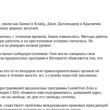
, таким как Бонни и Клайд, Джон Диллинджер и Красавчик
инных мирных жителей.
онечно, с течением времени, банки изменились. Методы работы
чше работать и на преступников успешно охотились. Не
ся на рекордно низком уровне.
и малых киберпреступников. Они могли совершать свои
а вредоносных программ в Интернете объясняется тем, что
ы кто-то из вендоров или правоохранительных органов не
нно в течение многих лет, а службы новостей заполнены
аспространявшей вредоносные программы GameOver Zeus и
стиции США объявило имя подозреваемого, домашний адрес,
он на свободе, но дни его свободы сочтены.
ьств, существуют проблемы международно-правовых юрисдикций
румпированным политикам и должностным лицам