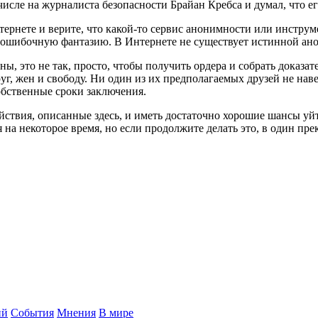
исле на журналиста безопасности Брайан Кребса и думал, что его
ернете и верите, что какой-то сервис анонимности или инструме
 ошибочную фантазию. В Интернете не существует истинной ан
ы, это не так, просто, чтобы получить ордера и собрать доказа
руг, жен и свободу. Ни один из их предполагаемых друзей не наве
собственные сроки заключения.
йствия, описанные здесь, и иметь достаточно хорошие шансы уйт
на некоторое время, но если продолжите делать это, в один пре
ий
События
Мнения
В мире