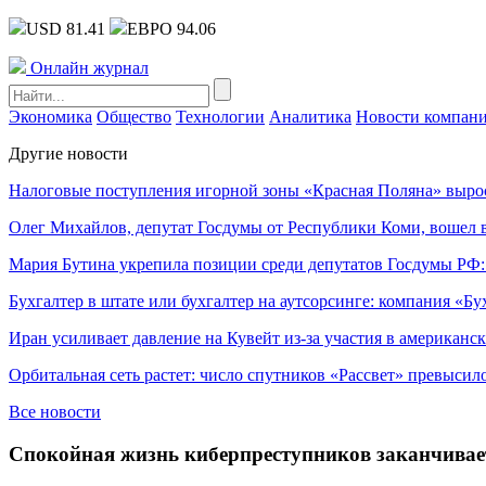
USD 81.41
ЕВРО 94.06
Онлайн журнал
Экономика
Общество
Технологии
Аналитика
Новости компан
Другие новости
Налоговые поступления игорной зоны «Красная Поляна» выро
Олег Михайлов, депутат Госдумы от Республики Коми, вошел в
Мария Бутина укрепила позиции среди депутатов Госдумы РФ:
Бухгалтер в штате или бухгалтер на аутсорсинге: компания «Бу
Иран усиливает давление на Кувейт из-за участия в американс
Орбитальная сеть растет: число спутников «Рассвет» превысил
Все новости
Спокойная жизнь киберпреступников заканчивае