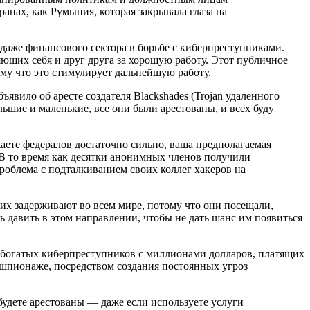
анах, как Румыния, которая закрывала глаза на
 даже финансового сектора в борьбе с киберпреступниками.
ющих себя и друг друга за хорошую работу. Этот публичное
ому что это стимулирует дальнейшую работу.
вило об аресте создателя Blackshades (Trojan удаленного
ьшие и маленькие, все они были арестованы, и всех буду
аете федералов достаточно сильно, ваша предполагаемая
В то время как десятки анонимных членов получили
роблема с подталкиванием своих коллег хакеров на
них задерживают во всем мире, потому что они посещали,
ь давить в этом направлении, чтобы не дать шанс им появиться
х, богатых киберпреступников с миллионами долларов, платящих
шпионаже, посредством создания постоянных угроз
будете арестованы — даже если используете услуги