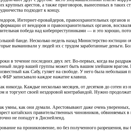
х крупных арестов, а также приговоров, вынесенных в таких стр
удничества подходит к концу.
вендоров, Интернет-провайдеров, правоохранительных органов и
формации от вендоров и правоохранительных органов, восхваля
ачительная победа над киберпреступниками — и это хорошо, пот
льшой банде. Несколько недель назад Министерство юстиции объя
оторые выманивали у людей их с трудом заработанные деньги. Бол
ки в течение последних двух лет. Во-первых, когда вы раздраж
ренный лидер вашей группы может быть вашим злейшим врагом. 
звестный как Сабу, гуляет на свободе. У него была небольшая п
ак ФБР записывало каждое нажатие клавиш.
к никогда. Каждые несколько месяцев, от десятков до сотен из 
гом и торгуют своей нездоровой контрабандой. Нужно продолжат
е так умны, как они думали. Арестовывают даже очень уверенны
арест китайских правительственных чиновников, обвиняемых в 
точно не попадут в Диснейленд.
рование на проникновение, но без полученного разрешения, вы 