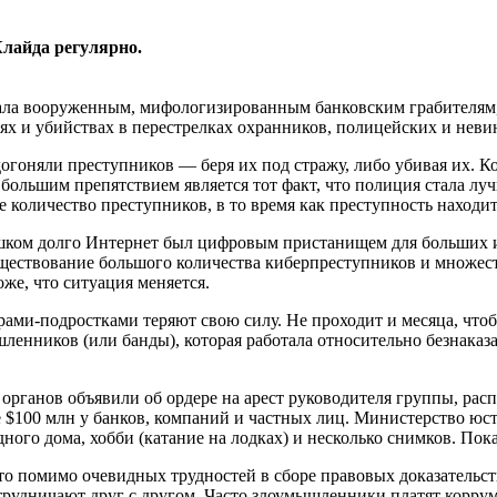
лайда регулярно.
ивала вооруженным, мифологизированным банковским грабителям
ях и убийствах в перестрелках охранников, полицейских и нев
огоняли преступников — беря их под стражу, либо убивая их. К
большим препятствием является тот факт, что полиция стала лу
 количество преступников, в то время как преступность находит
ишком долго Интернет был цифровым пристанищем для больших 
ствование большого количества киберпреступников и множеств
же, что ситуация меняется.
ми-подростками теряют свою силу. Не проходит и месяца, чтоб
енников (или банды), которая работала относительно безнаказа
 органов объявили об ордере на арест руководителя группы, р
е $100 млн у банков, компаний и частных лиц. Министерство ю
го дома, хобби (катание на лодках) и несколько снимков. Пока 
что помимо очевидных трудностей в сборе правовых доказател
сотрудничают друг с другом. Часто злоумышленники платят кор