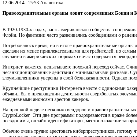
12.06.2014 | 15:53
Аналитика
Правоохранительные органы ловят современных Бонни и К
В 1920-1930-х годах, часть американского общества сопереж
Флойд. Но фантазии часто развеивались сообщениями о ранени
Потребовалось время, но в итоге правоохранительные органы д
сделали их менее привлекательными для грабителей, но самым 
случайно в американских тюрьмах сейчас содержится рекордное
Интернет, кажется, испытываете похожий переход сейчас. Сл
несанкционированные действия с минимальными рисками. Суще
злоумышленники уверены в свой безнаказанности. Однако похо
Крупнейшие преступники Интернета вместе с одинокими хакера
объявил бы о прекращении деятельности сверхбогатых злоумышл
ежедневными анонсами арестов хакеров.
На прошлой неделе несколько вендоров и правоохранительных
CryptoLocker.
Эти две программы подозреваются в краже боле
псевдонимы, онлайн идентификаторы, местоположение загородно
Обычно очень трудно арестовать киберпреступников, потому 
— по правде говоря, страны не всегда доверяют или хорошо 