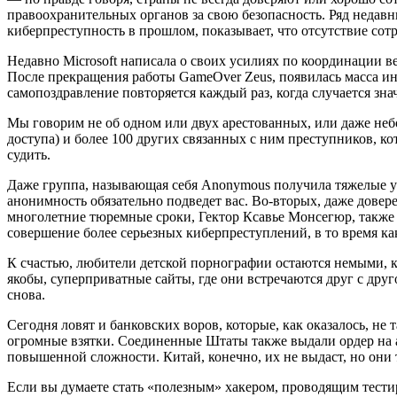
правоохранительных органов за свою безопасность. Ряд недавни
киберпреступность в прошлом, показывает, что отсутствие сотр
Недавно Microsoft написала о своих усилиях по координации 
После прекращения работы GameOver Zeus, появилась масса ин
самопоздравление повторяется каждый раз, когда случается зн
Мы говорим не об одном или двух арестованных, или даже небо
доступа) и более 100 других связанных с ним преступников, к
судить.
Даже группа, называющая себя Anonymous получила тяжелые уро
анонимность обязательно подведет вас. Во-вторых, даже дове
многолетние тюремные сроки, Гектор Ксавье Монсегюр, также и
совершение более серьезных киберпреступлений, в то время к
К счастью, любители детской порнографии остаются немыми, ка
якобы, суперприватные сайты, где они встречаются друг с дру
снова.
Сегодня ловят и банковских воров, которые, как оказалось, н
огромные взятки. Соединенные Штаты также выдали ордер на 
повышенной сложности. Китай, конечно, их не выдаст, но они 
Если вы думаете стать «полезным» хакером, проводящим тести