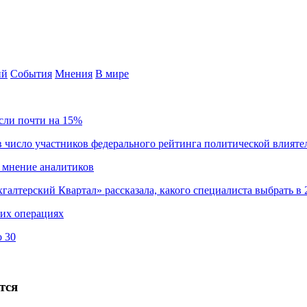
ий
События
Мнения
В мире
сли почти на 15%
 число участников федерального рейтинга политической влияте
 мнение аналитиков
хгалтерский Квартал» рассказала, какого специалиста выбрать в 
ких операциях
о 30
тся