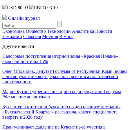
USD 80.93
ЕВРО 93.19
Онлайн журнал
Экономика
Общество
Технологии
Аналитика
Новости
компаний
События
Мнения
В мире
Другие новости
Налоговые поступления игорной зоны «Красная Поляна»
выросли почти на 15%
Олег Михайлов, депутат Госдумы от Республики Коми, вошел
в число участников федерального рейтинга политической
влиятельности
Мария Бутина укрепила позиции среди депутатов Госдумы
РФ: мнение аналитиков
Бухгалтер в штате или бухгалтер на аутсорсинге: компания
«Бухгалтерский Квартал» рассказала, какого специалиста
выбрать в 2026 году
Иран усиливает давление на Кувейт из-за участия в