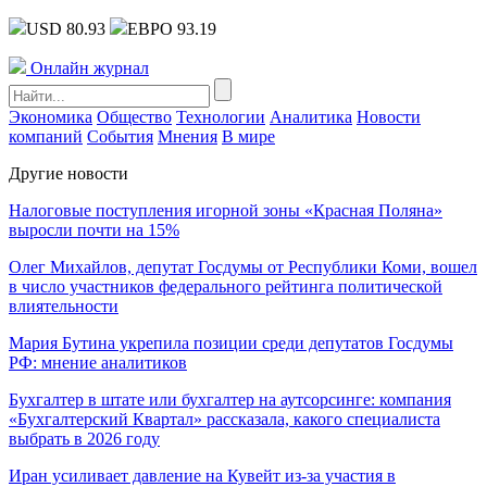
USD 80.93
ЕВРО 93.19
Онлайн журнал
Экономика
Общество
Технологии
Аналитика
Новости
компаний
События
Мнения
В мире
Другие новости
Налоговые поступления игорной зоны «Красная Поляна»
выросли почти на 15%
Олег Михайлов, депутат Госдумы от Республики Коми, вошел
в число участников федерального рейтинга политической
влиятельности
Мария Бутина укрепила позиции среди депутатов Госдумы
РФ: мнение аналитиков
Бухгалтер в штате или бухгалтер на аутсорсинге: компания
«Бухгалтерский Квартал» рассказала, какого специалиста
выбрать в 2026 году
Иран усиливает давление на Кувейт из-за участия в