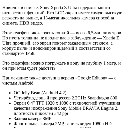
Новичок в списке. Sony Xperia Z Ultra содержит много
интересных функций. Его LCD-экран имеет самую высокую
резкость на рынке, а 13-мегапиксельная камера способна
снимать HDR видео.
Этот телефон также очень тонкий — всего 6,5-миллиметров.
Но пусть толщина не вводит вас в заблуждение — Xperia Z
Ultra прочный, его экран покрыт закаленным стеклом, а
корпус пыле- и водонепроницаемый в соответствии со
стандартом IP58.
Это смартфон можно погружать в воду на глубину 1 метр, и
он при этом будет работать.
Примечание: также доступна версия «Google Edition» — с
чистым Android
ОС Jelly Bean (Android 4.2)
Четырёхъядерный процессор 2.2GHz Snapdragon 800
Экран 6.4” TFT 1920 x 1080 с технологией улучшения
качества изображения Sony Mobile BRAVIA Engine 2,
плотность пикселей 342 ppi
Задняя камера 8MP
Фронтальная камера 2MP, запись видео 1080p HD