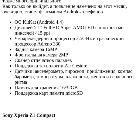
также много оригинального.
Как только он выйдет, а появление намечено на этот месяц,
очевидно, станет флагманом Android-телефонов.
ОС KitKat (Android 4.4)
Дисплей 5.1” Full HD Super AMOLED с плотностью
пикселей 415 ppi
Четырёхъядерный процессор 2.5GHz и графический
процессор Adreno 330
Задняя камера 16MP
Фронтальная камера 2MP
Сканер отпечатков пальцев
Поддержка технологии Air Gesture
Датчики: акселерометр, гироскоп, приближения, компас,
барометр, температуры, влажности, жестов и сердечного
ритма
Память для хранения 16/32GB
Поддержка карт памяти microSD
Sony Xperia Z1 Compact