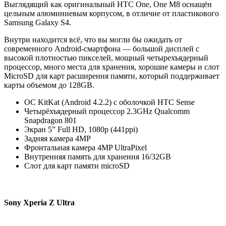
Выглядящий как оригинальный HTC One, One M8 оснащён
цельным алюминиевым корпусом, в отличие от пластикового
Samsung Galaxy S4.
Внутри находится всё, что вы могли бы ожидать от
современного Android-смартфона — большой дисплей с
высокой плотностью пикселей, мощный четырехъядерный
процессор, много места для хранения, хорошие камеры и слот
MicroSD для карт расширения памяти, который поддерживает
карты объемом до 128GB.
ОС KitKat (Android 4.2.2) с оболочкой HTC Sense
Четырёхъядерный процессор 2.3GHz Qualcomm
Snapdragon 801
Экран 5” Full HD, 1080p (441ppi)
Задняя камера 4MP
Фронтальная камера 4MP UltraPixel
Внутренняя память для хранения 16/32GB
Слот для карт памяти microSD
Sony Xperia Z Ultra