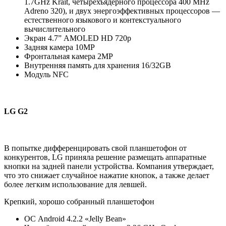
1.7GHz Krait, четырёхъядерного процессора 400 MHz
Adreno 320), и двух энергоэффективных процессоров —
естественного языкового и контекстуального
вычислительного
Экран 4.7” AMOLED HD 720p
Задняя камера 10MP
Фронтальная камера 2MP
Внутренняя память для хранения 16/32GB
Модуль NFC
LG G2
В попытке дифференцировать свой планшетофон от
конкурентов, LG приняла решение размещать аппаратные
кнопки на задней панели устройства. Компания утверждает,
что это снижает случайное нажатие кнопок, а также делает
более легким использование для левшей.
Крепкий, хорошо собранный планшетофон
ОС Android 4.2.2 «Jelly Bean»