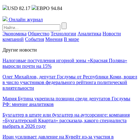
USD 82.17
ЕВРО 94.84
Онлайн журнал
Экономика
Общество
Технологии
Аналитика
Новости
компаний
События
Мнения
В мире
Другие новости
Налоговые поступления игорной зоны «Красная Поляна»
выросли почти на 15%
Олег Михайлов, депутат Госдумы от Республики Коми, вошел
в число участников федерального рейтинга политической
влиятельности
Мария Бутина укрепила позиции среди депутатов Госдумы
РФ: мнение аналитиков
Бухгалтер в штате или бухгалтер на аутсорсинге: компания
«Бухгалтерский Квартал» рассказала, какого специалиста
выбрать в 2026 году
Иран усиливает давление на Кувейт из-за участия в