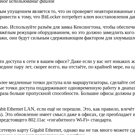
ное использование файлов
тым упущением является то, что он проверяет неавторизованные 
ривести к тому, что BitLocker потребует ключ восстановления д
тью. Используйте разъём для замка Кенсингтона, чтобы обеспеч
тяжёлым режущим оборудованием, но это должно замедлить кого
 кражи, они будут сильным сдерживающим фактором для злоумыш
и доступа к сети в вашем офисе? Даже если у вас нет никаких 
дние пару лет, скорее всего, вы отстаёте, по крайней мере, на о
 более медленные точки доступа или маршрутизаторы, сделайте се
ые точки доступа поддерживают одновременную работу в диапазо
два раза больше пропускной способности. Большие офисы должны
it Ethernet LAN, если ещё не перешли. Это, как правило, влечёт 
s). Это обновление имеет смысл даже в офисах, где преобладает 
предстоящего 802.11ac «гигабитного Wi-Fi» стандарта.
тевую карту Gigabit Ethernet, однако вы не так много можете сде