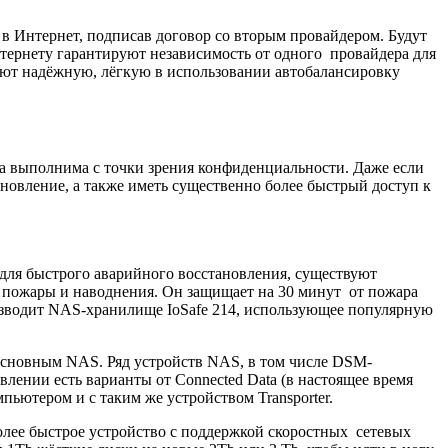
а в Интернет, подписав договор со вторым провайдером. Будут
тернету гарантируют независимость от одного провайдера для
вают надёжную, лёгкую в использовании автобалансировку
да выполнима с точки зрения конфиденциальности. Даже если
ановление, а также иметь существенно более быстрый доступ к
 для быстрого аварийного восстановления, существуют
к пожары и наводнения. Он защищает на 30 минут от пожара
роизводит NAS-хранилище IoSafe 214, использующее популярную
 основным NAS. Ряд устройств NAS, в том числе DSM-
ении есть варианты от Connected Data (в настоящее время
пьютером и с таким же устройством Transporter.
более быстрое устройство с поддержкой скоростных сетевых