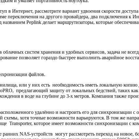
здким и умаляет портативность ноутбука.
ступ в Интернет, рассмотрите вариант удвоения скорости доступ
име переключения на другого провайдера, два подключения к Ин
од названием Peplink делает маршрутизаторы, которые обеспечи
 облачных систем хранения и удобных сервисов, задача не всег
ирование позволяет гораздо быстрее выполнить аварийное восст
инхронизации файлов.
анилища, или у них есть необходимость иметь локальную копию
oloPRO, предлагающий защиту от локальных бедствий, таких ка
нахождения в воде на глубине до 3-х метров. Компания также п
расположенного удалённо и настроить его для синхронизации с
схемы, хотя точные возможности варьируются. В том же направл
ще Transporter, которое имеет возможности синхронизации с ком
ее ранних NAS-устройств могут рассмотреть переход на новое, 