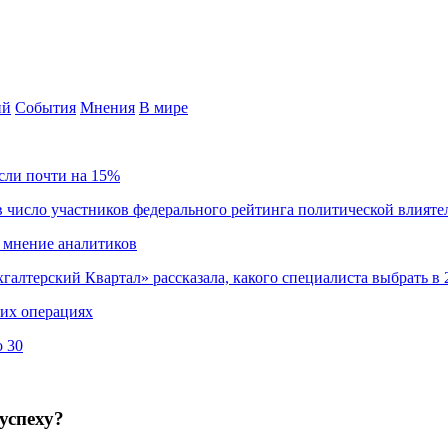
ий
События
Мнения
В мире
сли почти на 15%
 число участников федерального рейтинга политической влияте
 мнение аналитиков
хгалтерский Квартал» рассказала, какого специалиста выбрать в 
ких операциях
о 30
успеху?