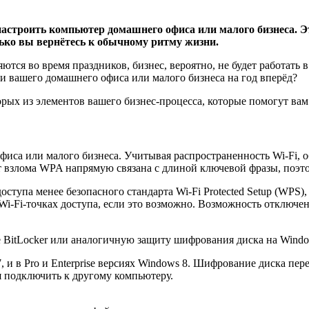
настроить компьютер домашнего офиса или малого бизнеса. Эт
лько вы вернётесь к обычному ритму жизни.
тся во время праздников, бизнес, вероятно, не будет работать 
и вашего домашнего офиса или малого бизнеса на год вперёд?
рых из элементов вашего бизнес-процесса, которые помогут вам
иса или малого бизнеса. Учитывая распространенность Wi-Fi, 
взлома WPA напрямую связана с длиной ключевой фразы, поэтом
доступа менее безопасного стандарта Wi-Fi Protected Setup (WPS
Wi-Fi-точках доступа, если это возможно. Возможность отключе
е BitLocker или аналогичную защиту шифрования диска на Wind
s 7, и в Pro и Enterprise версиях Windows 8. Шифрование диска 
я подключить к другому компьютеру.