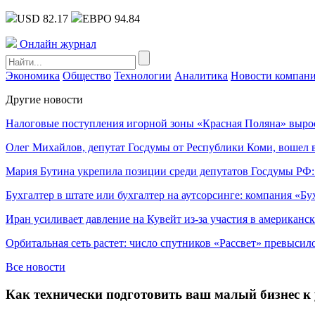
USD 82.17
ЕВРО 94.84
Онлайн журнал
Экономика
Общество
Технологии
Аналитика
Новости компан
Другие новости
Налоговые поступления игорной зоны «Красная Поляна» выро
Олег Михайлов, депутат Госдумы от Республики Коми, вошел в
Мария Бутина укрепила позиции среди депутатов Госдумы РФ:
Бухгалтер в штате или бухгалтер на аутсорсинге: компания «Бу
Иран усиливает давление на Кувейт из-за участия в американс
Орбитальная сеть растет: число спутников «Рассвет» превысил
Все новости
Как технически подготовить ваш малый бизнес к 