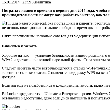
15.01.2014 | 23:59
Аналитика
Потратьте немного времени в первые дни 2014 года, чтобы 
производительности помогут вам работать быстрее, как то
Пока поставщики и клиенты расслабляю
не использовать дополнительное свободное время для настройк
Ниже перечислены несколько советов для модернизации некото
Повысить безопасность
Хорошее начало — усиление безопасности вашего домашнего оф
WPA2 и достаточно сложной парольной фразы. Сила защиты от 
Следует избегать часто встречающегося в старых Wi-Fi-точках 
течение нескольких часов. Отключите поддержку WPS на всех 
доступа.
Если вы ещё не позаботились о конфиденциальности, включит
BitLocker предлагается в Ultimate и Enterprise версиях Window
оставались недоступны, даже если диск вытащить и попытатьс