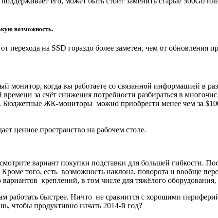
 поддерживает его, может быть стоит заменить старые 500Gb или
акую возможность.
от перехода на SSD гораздо более заметен, чем от обновления 
ый монитор, когда вы работаете со связанной информацией в ра
й времени за счёт снижения потребности разбираться в многочи
а. Бюджетные ЖК-мониторы можно приобрести менее чем за $100,
ает ценное пространство на рабочем столе.
смотрите вариант покупки подставки для большей гибкости. Поск
. Кроме того, есть возможность наклона, поворота и вообще пер
 вариантов креплений, в том числе для тяжёлого оборудования,
вам работать быстрее. Ничто не сравнится с хорошими перифер
ь, чтобы продуктивно начать 2014-й год?