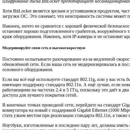
Шифрование диска BitLocker предотвращает несанкционирован
Хотя BitLocker является зрелым и устоявшимся продуктом, час
загрузки ОС. Это означает, что неисправность системы может п
Наконец, ничто не сравнится с хорошей физической безопаснос
остановит хорошо подготовленного грабителя, вооружённого 
краж оборудования. Наконец, хотя IP-камеры и не остановят
Модернизируйте свою сеть в высокоскоростную
Постоянно испытываете разочарование из-за медленной скорост
обновлённой сети. Если ваша сеть не модернизировалась в после
основного оборудования.
Если вы всё ещё используете стандарт 802.11g, или у вас есть
имеющие поддержку стандарта 802.11n. А ещё лучше, если нов
работающими на частотах 2.4 и 5 ГГц, поскольку это даёт в 
доступа для лучшего покрытия сетей.
В конечных точках проводной сети, перейдите на стандарт Gigab
коммутатора на новый с поддержкой Gigabit Ethernet (1000 Mbp
стать узким местом при реализации стандарта 802.11n, а также 
Ноутбуки, изготовленные в последние пару лет, должны иметь се