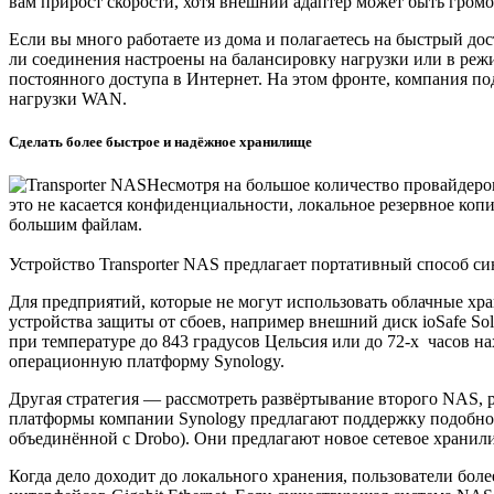
вам прирост скорости, хотя внешний адаптер может быть громо
Если вы много работаете из дома и полагаетесь на быстрый до
ли соединения настроены на балансировку нагрузки или в реж
постоянного доступа в Интернет. На этом фронте, компания п
нагрузки WAN.
Сделать более быстрое и надёжное хранилище
Несмотря на большое количество провайдеров
это не касается конфиденциальности, локальное резервное коп
большим файлам.
Устройство Transporter NAS предлагает портативный способ с
Для предприятий, которые не могут использовать облачные хр
устройства защиты от сбоев, например внешний диск ioSafe S
при температуре до 843 градусов Цельсия или до 72-х часов 
операционную платформу Synology.
Другая стратегия — рассмотреть развёртывание второго NAS, 
платформы компании Synology предлагают поддержку подобной 
объединённой с Drobo). Они предлагают новое сетевое хранили
Когда дело доходит до локального хранения, пользователи бол