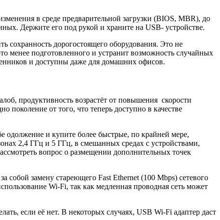
изменения в среде предварительной загрузки (BIOS, MBR), до
анных. Держите его под рукой и храните на USB- устройстве.
ить сохранность дорогостоящего оборудования. Это не
-то менее подготовленного и устранит возможность случайных
ленников и доступны даже для домашних офисов.
жалоб, продуктивность возрастёт от повышения скорости
дно поколение от того, что теперь доступно в качестве
бе одолжение и купите более быстрые, по крайней мере,
нах 2,4 ГГц и 5 ГГц, в смешанных средах с устройствами,
 рассмотреть вопрос о размещении дополнительных точек
за собой замену стареющего Fast Ethernet (100 Mbps) сетевого
использование Wi-Fi, так как медленная проводная сеть может
лать, если её нет. В некоторых случаях, USB Wi-Fi адаптер даст