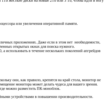
 1Tb жёсткие диски на новые 2Tb или 3 Tb, чтобы идти в ногу
процессора или увеличения оперативной памяти.
зличных приложениях. Даже если в этом нет необходимости,
сленных открытых окнах для поиска нужного.
 а использовать в течение нескольких поколений апгрейдов
ольку они, как правило, крепятся на край стола, монитор не
емещение монитора может делать чудеса для вашего зрения.
 где можно разместить ПК-моноблок.
ийными устройствами в повышении производительности.