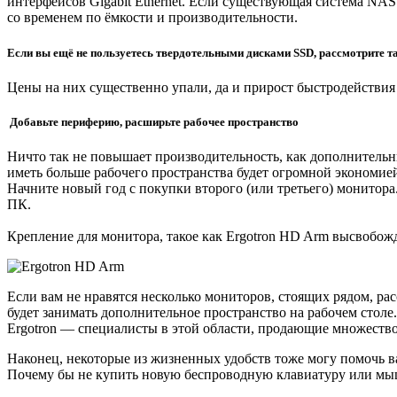
интерфейсов Gigabit Ethernet. Если существующая система NAS
со временем по ёмкости и производительности.
Если вы ещё не пользуетесь твердотельными дисками SSD, рассмотрите т
Цены на них существенно упали, да и прирост быстродействия 
Добавьте периферию, расширьте рабочее пространство
Ничто так не повышает производительность, как дополнительн
иметь больше рабочего пространства будет огромной экономие
Начните новый год с покупки второго (или третьего) монитор
ПК.
Крепление для монитора, такое как Ergotron HD Arm высвобожд
Если вам не нравятся несколько мониторов, стоящих рядом, рас
будет занимать дополнительное пространство на рабочем столе
Ergotron — специалисты в этой области, продающие множество
Наконец, некоторые из жизненных удобств тоже могу помочь 
Почему бы не купить новую беспроводную клавиатуру или мыш