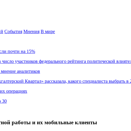
ий
События
Мнения
В мире
сли почти на 15%
 число участников федерального рейтинга политической влияте
 мнение аналитиков
хгалтерский Квартал» рассказала, какого специалиста выбрать в 
ких операциях
о 30
ной работы и их мобильные клиенты