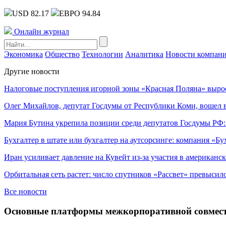
USD 82.17
ЕВРО 94.84
Онлайн журнал
Экономика
Общество
Технологии
Аналитика
Новости компан
Другие новости
Налоговые поступления игорной зоны «Красная Поляна» выро
Олег Михайлов, депутат Госдумы от Республики Коми, вошел в
Мария Бутина укрепила позиции среди депутатов Госдумы РФ:
Бухгалтер в штате или бухгалтер на аутсорсинге: компания «Бу
Иран усиливает давление на Кувейт из-за участия в американс
Орбитальная сеть растет: число спутников «Рассвет» превысил
Все новости
Основные платформы межкорпоративной совмест