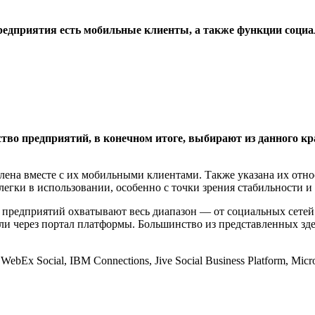
дприятия есть мобильные клиенты, а также функции социал
ство предприятий, в конечном итоге, выбирают из данного к
ена вместе с их мобильными клиентами. Также указана их относ
и легки в использовании, особенно с точки зрения стабильности 
предприятий охватывают весь диапазон — от социальных сетей 
и через портал платформы. Большинство из представленных зде
bEx Social, IBM Connections, Jive Social Business Platform, Micros