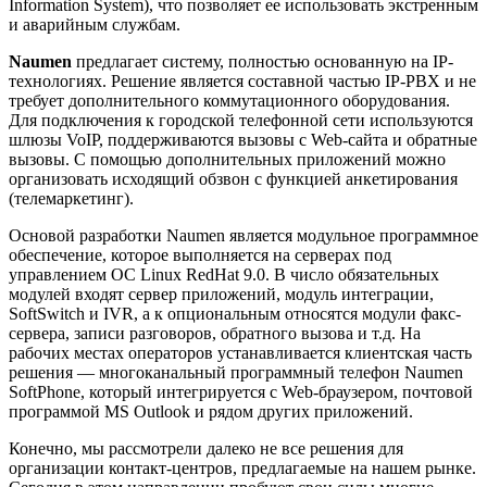
Information System), что позволяет ее использовать экстренным
и аварийным службам.
Naumen
предлагает систему, полностью основанную на IP-
технологиях. Решение является составной частью IP-PBX и не
требует дополнительного коммутационного оборудования.
Для подключения к городской телефонной сети используются
шлюзы VoIP, поддерживаются вызовы с Web-сайта и обратные
вызовы. С помощью дополнительных приложений можно
организовать исходящий обзвон с функцией анкетирования
(телемаркетинг).
Основой разработки Naumen является модульное программное
обеспечение, которое выполняется на серверах под
управлением ОС Linux RedHat 9.0. В число обязательных
модулей входят сервер приложений, модуль интеграции,
SoftSwitch и IVR, а к опциональным относятся модули факс-
сервера, записи разговоров, обратного вызова и т.д. На
рабочих местах операторов устанавливается клиентская часть
решения — многоканальный программный телефон Naumen
SoftPhone, который интегрируется с Web-браузером, почтовой
программой MS Outlook и рядом других приложений.
Конечно, мы рассмотрели далеко не все решения для
организации контакт-центров, предлагаемые на нашем рынке.