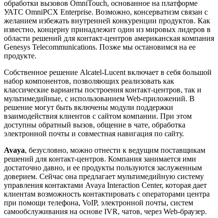
обработки вызовов OmniTouch, основанное на платформе
УАТС OmniPCX Enterprise. Возможно, консерватизм связан с
желанием избежать внутренней конкуренции продуктов. Как
известно, концерну принадлежит один из мировых лидеров в
области решений для контакт-центров американская компания
Genesys Telecommunications. Позже мы остановимся на ее
продукте.
Собственное решение Alcatel-Lucent включает в себя большой
набор компонентов, позволяющих реализовать как
классические варианты построения контакт-центров, так и
мультимедийные, с использованием Web-приложений. В
решение могут быть включены модули поддержки
взаимодействия клиентов с сайтом компании. При этом
доступны обратный вызов, общение в чате, обработка
электронной почты и совместная навигация по сайту.
Avaya
, безусловно, можно отнести к ведущим поставщикам
решений для контакт-центров. Компания занимается ими
достаточно давно, и ее продукты пользуются заслуженным
доверием. Сейчас она предлагает мультимедийную систему
управления контактами Avaya Interaction Center, которая дает
клиентам возможность контактировать с операторами центра
при помощи телефона, VoIP, электронной почты, систем
самообслуживания на основе IVR, чатов, через Web-браузер.