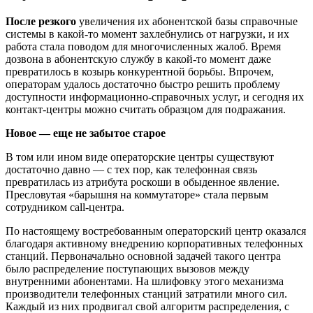
После резкого
увеличения их абонентской базы справочные
системы в какой-то момент захлебнулись от нагрузки, и их
работа стала поводом для многочисленных жалоб. Время
дозвона в абонентскую службу в какой-то момент даже
превратилось в козырь конкурентной борьбы. Впрочем,
операторам удалось достаточно быстро решить проблему
доступности информационно-справочных услуг, и сегодня их
контакт-центры можно считать образцом для подражания.
Новое — еще не забытое старое
В том или ином виде операторские центры существуют
достаточно давно — с тех пор, как телефонная связь
превратилась из атрибута роскоши в обыденное явление.
Пресловутая «барышня на коммутаторе» стала первым
сотрудником call-центра.
По настоящему востребованным операторский центр оказался
благодаря активному внедрению корпоративных телефонных
станций. Первоначально основной задачей такого центра
было распределение поступающих вызовов между
внутренними абонентами. На шлифовку этого механизма
производители телефонных станций затратили много сил.
Каждый из них продвигал свой алгоритм распределения, с