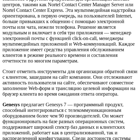
центров, такими как Nortel Contact Center Manager Server или
Nortel Contact Center Express. Эта мультимедийная надстройка
ориентирована, в первую очередь, на пользователей Internet,
больше привыкших к общению с помощью электронной
почты или чата, нежели телефона. Решение является
модульным и включает в себя три приложения — менеджер
электронной почты с функцией click-on-call, менеджеры
мультимедийных приложений и Web-коммуникаций. Каждое
приложение имеет средства управления обслуживанием
клиентов в режиме реального времени и составления
отчетности по многим параметрам.
Стоит отметить инструменты для организации обратной связи
с клиентом, зашедшим на сайт компании. Они отслеживают
активность пользователя на сайте, обеспечивают совместное
заполнение Web-форм и трансляцию целевой информации на
браузер клиента во время ожидания ответа оператора.
Genesys
предлагает Genesys 7 — программный продукт,
способный интегрироваться с телекоммуникационным
оборудованием более чем 90 производителей. Он может
функционировать на базе разных операционных систем,
поддерживает широкий спектр баз данных и клиентских
приложений, работает как в централизованной, так и
распределенной конфигурации. Среди достоинств системы