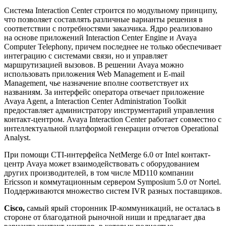
Система Interaction Center строится по модульному принципу,
что позволяет составлять различные варианты решения в
соответствии с потребностями заказчика. Ядро реализовано
на основе приложений Interaction Center Engine и Avaya
Computer Telephony, причем последнее не только обеспечивает
интеграцию с системами связи, но и управляет
маршрутизацией вызовов. В решении Avaya можно
использовать приложения Web Management и E-mail
Management, чье назначение вполне соответствует их
названиям. За интерфейс оператора отвечает приложение
Avaya Agent, а Interaction Center Administration Toolkit
предоставляет администратору инструментарий управления
контакт-центром. Avaya Interaction Center работает совместно с
интеллектуальной платформой генерации отчетов Operational
Analyst.
При помощи CTI-интерфейса NetMerge 6.0 от Intel контакт-
центр Avaya может взаимодействовать с оборудованием
других производителей, в том числе MD110 компании
Ericsson и коммутационным сервером Symposium 5.0 от Nortel.
Поддерживаются множество систем IVR разных поставщиков.
Cisco,
самый ярый сторонник IP-коммуникаций, не осталась в
стороне от благодатной рыночной ниши и предлагает два