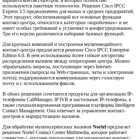
варианта контакт-центров, в которых полностью
используются пакетные технологии. Решение Cisco IPCC
Express 3.5 предназначено для малых и средних предприятий.
Этот продукт, обеспечивающий все основные функции
контакт-центра, относится к категории «коробочных» и не
имеет особых требований к установке и конфигурированию.
Три его версии различаются наборами базовых функций.
Для крупных компаний и построения мультимедийного
контакт-центра предлагается решение Cisco IPCC Enterprise
Edition 6.0. В нем использованы более гибкие алгоритмы
распределения вызовов между операторами центра. Можно
обрабатывать запросы, поступающие через Internet-
приложения (запросы на Web-страницах, чаты и электронная
почта); поддерживаются коммуникации через голосовую
почту и с использованием факсов.
В обоих решениях сочетаются продукты для организации IP-
телефонии CallManager, IP IVR и настольные IP-телефоны, а
также специализированная программная платформа Intelligent
Contact Management. Она отвечает за управление контакт-
центром и маршрутизацию вызовов.
Для обработки мультисервисных вызовов
Nortel
предлагает
решение Nortel Contact Center Multimedia, которое работает
совместно с другими продуктами для организации контакт-