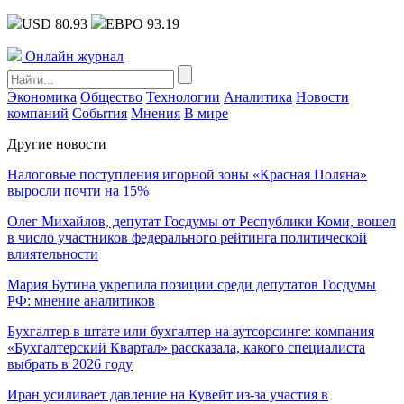
USD 80.93
ЕВРО 93.19
Онлайн журнал
Экономика
Общество
Технологии
Аналитика
Новости
компаний
События
Мнения
В мире
Другие новости
Налоговые поступления игорной зоны «Красная Поляна»
выросли почти на 15%
Олег Михайлов, депутат Госдумы от Республики Коми, вошел
в число участников федерального рейтинга политической
влиятельности
Мария Бутина укрепила позиции среди депутатов Госдумы
РФ: мнение аналитиков
Бухгалтер в штате или бухгалтер на аутсорсинге: компания
«Бухгалтерский Квартал» рассказала, какого специалиста
выбрать в 2026 году
Иран усиливает давление на Кувейт из-за участия в