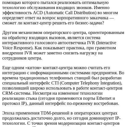
помощью которого пытался реализовать оптимальную
технологию обслуживания входящих звонков. Именно
эффективность ACD (Automatic Call Distribution) во многом
определяет ответ на вопрос корпоративного заказчика —
сможет ли контакт-центр решить его бизнес-задачи?
Другим механизмом операторского центра, ориентированным
на обработку входящих вызовов, является система
интерактивного голосового автоответчика IVR (Interactive
Voice Response). Как показывает практика, при грамотном
внедрении IVR может заметно снизить нагрузку на
сотрудников центра.
Еще одним «китом» контакт-центра можно считать его
интеграцию с информационными системами предприятия. Во
времена традиционных телефонных станций был разработан
специальный интерфейс CTI (Computer Telephony Integration),
позволивший широко использовать в работе контакт-центров
CRM-системы. Несмотря на изменение технологии
реализации стыка (сегодня применяются порты Ethernet и
протокол IP), данный интерфейс по-прежнему востребован.
Эпоха применения TDM-решений в операторских центрах
продолжалась достаточно долго, но сегодня доминируют IP-
технологии. С точки зрения модернизации контакт-центров