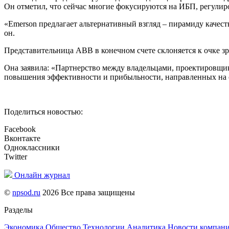
Он отметил, что сейчас многие фокусируются на ИБП, регулир
«Emerson предлагает альтернативный взгляд – пирамиду качес
он.
Представительница ABB в конечном счете склоняется к очке зр
Она заявила: «Партнерство между владельцами, проектировщик
повышения эффективности и прибыльности, направленных на с
Поделиться новостью:
Facebook
Вконтакте
Одноклассники
Twitter
Онлайн журнал
©
npsod.ru
2026 Все права защищены
Разделы
Экономика
Общество
Технологии
Аналитика
Новости компан