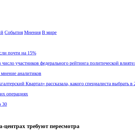
ий
События
Мнения
В мире
сли почти на 15%
 число участников федерального рейтинга политической влияте
 мнение аналитиков
хгалтерский Квартал» рассказала, какого специалиста выбрать в 
ких операциях
о 30
а-центрах требуют пересмотра