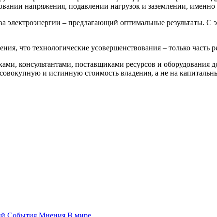
овании напряжения, подавлении нагрузок и заземлении, именно 
тва электроэнергии – предлагающий оптимальные результаты. С 
ения, что технологические усовершенствования – только часть 
ами, консультантами, поставщиками ресурсов и оборудования до
овокупную и истинную стоимость владения, а не на капитальны
ий
События
Мнения
В мире