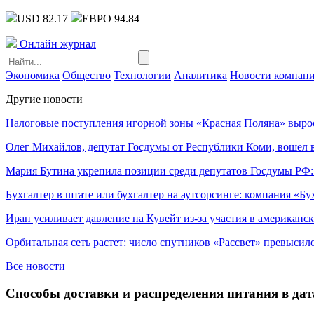
USD 82.17
ЕВРО 94.84
Онлайн журнал
Экономика
Общество
Технологии
Аналитика
Новости компан
Другие новости
Налоговые поступления игорной зоны «Красная Поляна» выро
Олег Михайлов, депутат Госдумы от Республики Коми, вошел в
Мария Бутина укрепила позиции среди депутатов Госдумы РФ:
Бухгалтер в штате или бухгалтер на аутсорсинге: компания «Бу
Иран усиливает давление на Кувейт из-за участия в американс
Орбитальная сеть растет: число спутников «Рассвет» превысил
Все новости
Способы доставки и распределения питания в дат