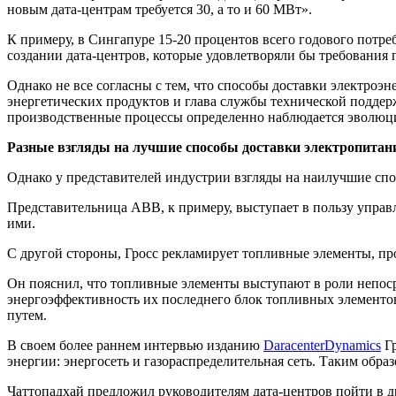
новым дата-центрам требуется 30, а то и 60 МВт».
К примеру, в Сингапуре 15-20 процентов всего годового потре
создании дата-центров, которые удовлетворяли бы требования п
Однако не все согласны с тем, что способы доставки электроэ
энергетических продуктов и глава службы технической поддерж
производственные процессы определенно наблюдается эволюц
Разные взгляды на лучшие способы доставки электропитан
Однако у представителей индустрии взгляды на наилучшие спо
Представительница ABB, к примеру, выступает в пользу управл
ими.
С другой стороны, Гросс рекламирует топливные элементы, пр
Он пояснил, что топливные элементы выступают в роли непосре
энергоэффективность их последнего блок топливных элементов
путем.
В своем более раннем интервью изданию
DaracenterDynamics
Гр
энергии: энергосеть и газораспределительная сеть. Таким обр
Чаттопадхай предложил руководителям дата-центров пойти в 