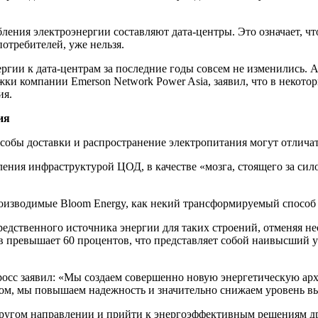
бления электроэнергии составляют дата-центры. Это означает, 
отребителей, уже нельзя.
нергии к дата-центрам за последние годы совсем не изменились.
ки компании Emerson Network Power Asia, заявил, что в некотор
ия.
ия
собы доставки и распространение электропитания могут отличат
ения инфраструктурой ЦОД, в качестве «мозга, стоящего за сило
оизводимые Bloom Energy, как некий трансформируемый способ 
дственного источника энергии для таких строений, отменяя нео
 превышает 60 процентов, что представляет собой наивысший у
осс заявил: «Мы создаем совершенно новую энергетическую арх
азом, мы повышаем надежность и значительно снижаем уровень в
другом направлении и прийти к энергоэффективным решениям др