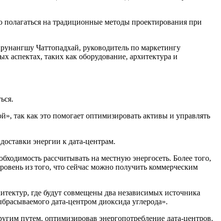
что полагаться на традиционные методы проектирования при
 Арунангшу Чаттопадхай, руководитель по маркетингу
ых аспектах, таких как оборудование, архитектура и
ься.
й», так как это помогает оптимизировать активы и управлять
доставки энергии к дата-центрам.
бходимость рассчитывать на местную энергосеть. Более того,
ровень из того, что сейчас можно получить коммерческим
итектур, где будут совмещены два независимых источника
ыбрасываемого дата-центром диоксида углерода».
угим путем, оптимизировав энергопотребление дата-центров.