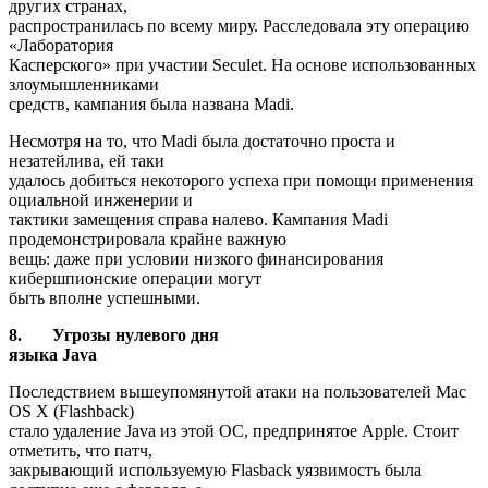
других странах,
распространилась по всему миру. Расследовала эту операцию
«Лаборатория
Касперского» при участии Seculet. На основе использованных
злоумышленниками
средств, кампания была названа Madi.
Несмотря на то, что Madi была достаточно проста и
незатейлива, ей таки
удалось добиться некоторого успеха при помощи применения
оциальной инженерии и
тактики замещения справа налево. Кампания Madi
продемонстрировала крайне важную
вещь: даже при условии низкого финансирования
кибершпионские операции могут
быть вполне успешными.
8.
Угрозы нулевого дня
языка
Java
Последствием вышеупомянутой атаки на пользователей Mac
OS X (Flashback)
стало удаление Java из этой ОС, предпринятое Apple. Стоит
отметить, что патч,
закрывающий используемую Flasback уязвимость была