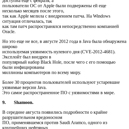
доступна еще с февраля, а
пользователи ОС от Apple были подвержены ей еще
несколько месяцев после этого,
так как Apple мелила с внедрением патча. На Windows
ситуация отличалась, так
как там патч распространялся непосредственно компанией
Oracle.
Но это еще не все, в августе 2012 года в Java была обнаружена
широко
используемая уязвимость нулевого дня (CVE-2012-4681).
Эксплойт был внедрен в
популярный набор Black Hole, после чего с его помощью
были инфицированы
миллионы компьютеров по всему миру.
Более 30 процентов пользователей используют устаревшие
уязвимые версии Java.
Это самое распространенное ПО с уязвимостями в мире.
9.
Shamoon.
В середине августа появились подробности о крайне
разрушительном вредоносном
ПО, применявшемся против Saudi Aramco, одного из
крупнейших нефтяных