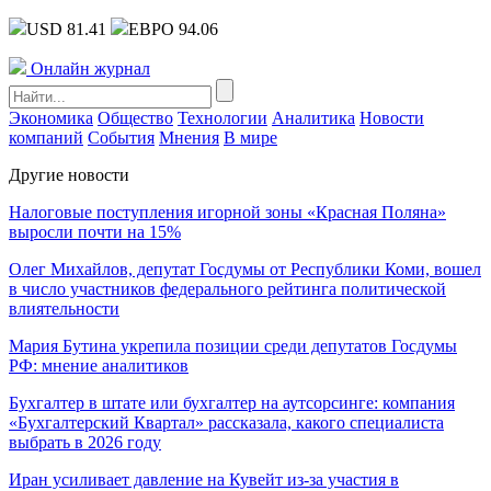
USD 81.41
ЕВРО 94.06
Онлайн журнал
Экономика
Общество
Технологии
Аналитика
Новости
компаний
События
Мнения
В мире
Другие новости
Налоговые поступления игорной зоны «Красная Поляна»
выросли почти на 15%
Олег Михайлов, депутат Госдумы от Республики Коми, вошел
в число участников федерального рейтинга политической
влиятельности
Мария Бутина укрепила позиции среди депутатов Госдумы
РФ: мнение аналитиков
Бухгалтер в штате или бухгалтер на аутсорсинге: компания
«Бухгалтерский Квартал» рассказала, какого специалиста
выбрать в 2026 году
Иран усиливает давление на Кувейт из-за участия в