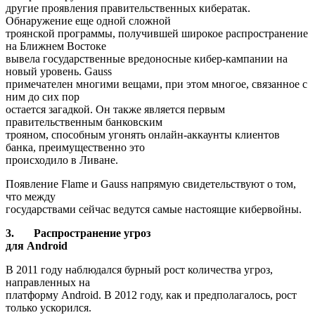
другие проявления правительственных кибератак.
Обнаружение еще одной сложной
троянской программы, получившей широкое распространение
на Ближнем Востоке
вывела государственные вредоносные кибер-кампании на
новый уровень. Gauss
примечателен многими вещами, при этом многое, связанное с
ним до сих пор
остается загадкой. Он также является первым
правительственным банковским
трояном, способным угонять онлайн-аккаунты клиентов
банка, преимущественно это
происходило в Ливане.
Появление Flame и Gauss напрямую свидетельствуют о том,
что между
государствами сейчас ведутся самые настоящие кибервойны.
3.
Распространение угроз
для
Android
В 2011 году наблюдался бурный рост количества угроз,
направленных на
платформу Android. В 2012 году, как и предполагалось, рост
только ускорился.