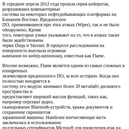
В середине апреля 2012 года прошла серия кибератак,
разрушивших компьютерные
системы на некоторых нефтедобывающих платформах на
Ближнем Востоке. Вредоносное
ПО, применявшееся при этих атаках (Wiper), так и не было
обнаружено. Кроме
того, некоторые улики указывают на то, что в атаках также
были задействованы
черви Duqu и Stuxnet. В процессе расследования на
поверхность выплыла огромная
кампания по кибер-шпионажу, известная как Flame.
Вполне возможно, Flame является одним из самых сложных и
изощренных
экземпляров вредоносного ПО, за всю историю. Когда оно
полностью внедряется в
систему, его модули занимают более 20 мегабайт дискового
пространства и
предоставляют широкий массив функций, таких как,
например перехват аудио,
сканирование Bluetooth-устройств, кража документов и
сохранение скриншотов
зараженной машины. Наиболее впечатляющая часть
заключалась в использовании
поддельных сертификатов Microsoft для проведения атак на