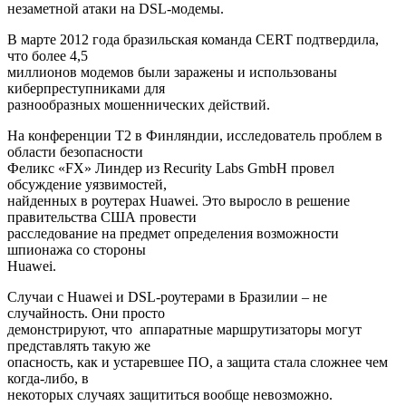
незаметной атаки на DSL-модемы.
В марте 2012 года бразильская команда CERT подтвердила,
что более 4,5
миллионов модемов были заражены и использованы
киберпреступниками для
разнообразных мошеннических действий.
На конференции T2 в Финляндии, исследователь проблем в
области безопасности
Феликс «FX» Линдер из Recurity Labs GmbH провел
обсуждение уязвимостей,
найденных в роутерах Huawei. Это выросло в решение
правительства США провести
расследование на предмет определения возможности
шпионажа со стороны
Huawei.
Случаи с Huawei и DSL-роутерами в Бразилии – не
случайность. Они просто
демонстрируют, что аппаратные маршрутизаторы могут
представлять такую же
опасность, как и устаревшее ПО, а защита стала сложнее чем
когда-либо, в
некоторых случаях защититься вообще невозможно.