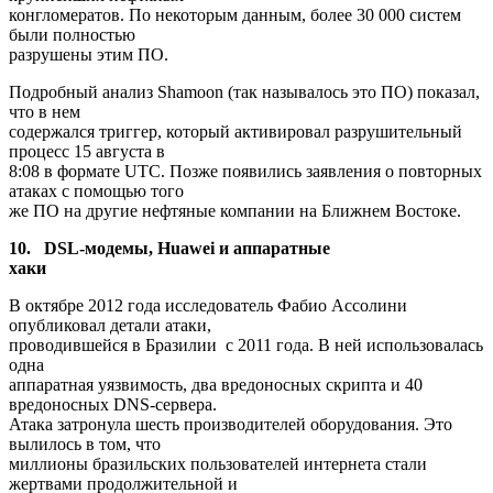
конгломератов. По некоторым данным, более 30 000 систем
были полностью
разрушены этим ПО.
Подробный анализ Shamoon (так называлось это ПО) показал,
что в нем
содержался триггер, который активировал разрушительный
процесс 15 августа в
8:08 в формате UTC. Позже появились заявления о повторных
атаках с помощью того
же ПО на другие нефтяные компании на Ближнем Востоке.
10.
DSL-модемы,
Huawei и аппаратные
хаки
В октябре 2012 года исследователь Фабио Ассолини
опубликовал детали атаки,
проводившейся в Бразилии с 2011 года. В ней использовалась
одна
аппаратная уязвимость, два вредоносных скрипта и 40
вредоносных DNS-сервера.
Атака затронула шесть производителей оборудования. Это
вылилось в том, что
миллионы бразильских пользователей интернета стали
жертвами продолжительной и