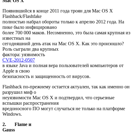
Mac
OS
X
Появившийся в конце 2011 года троян для Mac OS X
Flashback/Flashfake
полностью набрал обороты только к апрелю 2012 года. На
пике было инфицировано
более 700 000 маков. Несомненно, это была самая крупная из
известных на
сегодняшний день атак на Mac OS X. Как это произошло?
Роль сыграли два крупных
фактора: уязвимость
CVE-2012-0507
в языке Java и полная вера пользователей компьютеров от
Apple в свою
безопасность и защищенность от вирусов.
Flashback по-прежнему остается актуален, так как именно он
разрушил миф о
неуязвимости Mac OS X и подтвердил, что серьезные
вспышки распространения
вредоносного ПО могут случаться не только на платформе
Windows.
2.
Flame и
Gauss