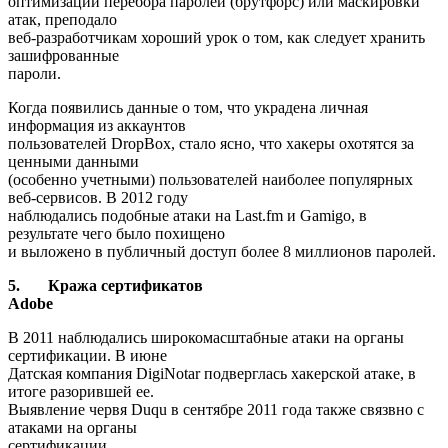
оптимизации перебора паролей (брутфорс) или маскировки
атак, преподало
веб-разработчикам хороший урок о том, как следует хранить
зашифрованные
пароли.
Когда появились данные о том, что украдена личная
информация из аккаунтов
пользователей DropBox, стало ясно, что хакеры охотятся за
ценными данными
(особенно учетными) пользователей наиболее популярных
веб-сервисов. В 2012 году
наблюдались подобные атаки на Last.fm и Gamigo, в
результате чего было похищено
и выложено в публичный доступ более 8 миллионов паролей.
5.
Кража сертификатов
Adobe
В 2011 наблюдались широкомасштабные атаки на органы
сертификации. В июне
Датская компания DigiNotar подверглась хакерской атаке, в
итоге разорившей ее.
Выявление червя Duqu в сентябре 2011 года также связвно с
атаками на органы
сертификации.