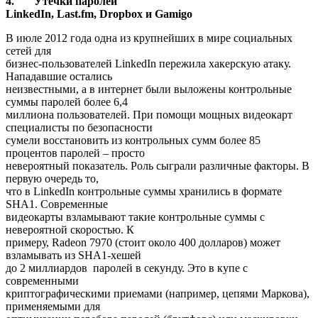
4.
Утечки паролей
LinkedIn,
Last.
fm,
Dropbox и
Gamigo
В июле 2012 года одна из крупнейших в мире социальных
сетей для
бизнес-пользователей LinkedIn пережила хакерскую атаку.
Нападавшие остались
неизвестными, а в интернет были выложены контрольные
суммы паролей более 6,4
миллиона пользователей. При помощи мощных видеокарт
специалисты по безопасности
сумели восстановить из контрольных сумм более 85
процентов паролей – просто
невероятный показатель. Роль сыграли различные факторы. В
первую очередь то,
что в LinkedIn контрольные суммы хранились в формате
SHA1. Современные
видеокарты взламывают такие контрольные суммы с
невероятной скоростью. К
примеру, Radeon 7970 (стоит около 400 долларов) может
взламывать из SHA1-хешей
до 2 миллиардов паролей в секунду. Это в купе с
современными
криптографическими приемами (например, цепями Маркова),
применяемыми для