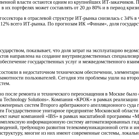
венной власти остаются одним из крупнейших ИТ-заказчиков. П
 их портфелях может составлять от 20 до 80% и в период кризис
оссектора в отраслевой структуре ИТ-рынка снизилась с 34% в ч
 12% всего ИТ-рынка. По прогнозам ИК «Финам», доля государств
государством, показывает, что доля затрат на эксплуатацию вед
ктов направлена на создание внутриведомственных специализир
 обеспечение государственных услуг и межведомственного взаи
состояли в недостаточном техническом обеспечении, элементар
амотности пользователей. Сегодня эти проблемы ушли на второй 
стем.
но после ремонта и технического переоснащения в Москве было
su Technology Solutions». Компания «КРОК» в рамках реализаци
нженерных систем Второго арбитражного апелляционного суда 
ти Государственное унитарное предприятие Московской области
ект начат компанией «IBS» в рамках масштабной программы «М
ь комплексную информационную систему автоматизированных гид
людений, требующую развития телекоммуникационной сети и ин
структуру, многие из них имеют современные системы, локальн