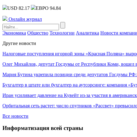
USD 82.17
ЕВРО 94.84
Онлайн журнал
Экономика
Общество
Технологии
Аналитика
Новости компан
Другие новости
Налоговые поступления игорной зоны «Красная Поляна» выро
Олег Михайлов, депутат Госдумы от Республики Коми, вошел в
Мария Бутина укрепила позиции среди депутатов Госдумы РФ:
Бухгалтер в штате или бухгалтер на аутсорсинге: компания «Бу
Иран усиливает давление на Кувейт из-за участия в американс
Орбитальная сеть растет: число спутников «Рассвет» превысил
Все новости
Информатизация всей страны