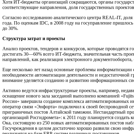
Хотя ИТ-бюджеты организаций сокращаются, органы государст
соответствующие направления, доля государственных проектов в
Согласно исследованию аналитического центра REAL-IT, доля г
года. По оценкам IDC, в 2008 году на госуправление пришлось
до 30%.
Структура затрат и проекты
Анализ проектов, тендеров и конкурсов, которые проводятся 
достигать 30—60% всего ИТ-бюджета, значительная часть прое
направлений, как реализация электронного документооборота,
Еще несколько лет назад основные проблемы информатизации 
необходимости автоматизации деятельности и недостаточной гр
внимание уделяется созданию и развитию информационных си
Активно ведутся инфраструктурные проекты, например, недав
оснащение нового зала заседаний выполнено компанией «Fujit
России» завершила создание комплекса автоматизированных и
оператор связи «Энфорта» подключил к своей беспроводной се
приграничных постов Алтайской таможни. Нестандартный про
организаций Росгидромета»: к 2011 году планируется создат
Ока, состоящую из 250 новых автоматизированных постов наб
Госучреждения в целом достаточно хорошо развили свою инфра
реализуется на базе ERP-систем различных поставщиков.