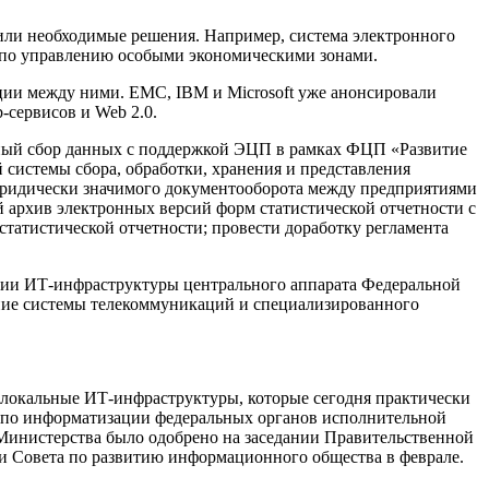
или необходимые решения. Например, система электронного
е по управлению особыми экономическими зонами.
ции между ними. EMC, IBM и Microsoft уже анонсировали
-сервисов и Web 2.0.
нный сбор данных с поддержкой ЭЦП в рамках ФЦП «Развитие
системы сбора, обработки, хранения и представления
 юридически значимого документооборота между предприятиями
й архив электронных версий форм статистической отчетности с
статистической отчетности; провести доработку регламента
тации ИТ-инфраструктуры центрального аппарата Федеральной
ение системы телекоммуникаций и специализированного
е локальные ИТ-инфраструктуры, которые сегодня практически
в по информатизации федеральных органов исполнительной
 Министерства было одобрено на заседании Правительственной
и Совета по развитию информационного общества в феврале.