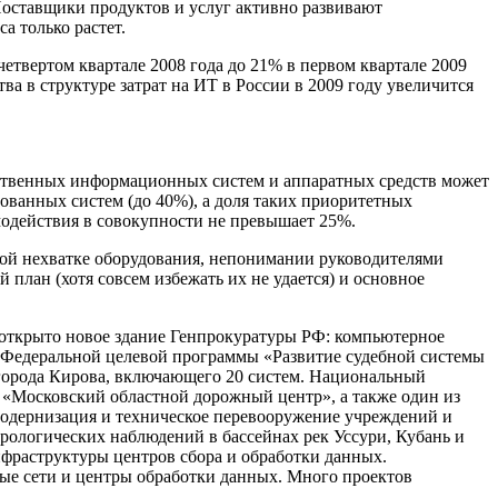
оставщики продуктов и услуг активно развивают
а только растет.
етвертом квартале 2008 года до 21% в первом квартале 2009
а в структуре затрат на ИТ в России в 2009 году увеличится
омственных информационных систем и аппаратных средств может
ованных систем (до 40%), а доля таких приоритетных
модействия в совокупности не превышает 25%.
ной нехватке оборудования, непонимании руководителями
план (хотя совсем избежать их не удается) и основное
 открыто новое здание Генпрокуратуры РФ: компьютерное
и Федеральной целевой программы «Развитие судебной системы
города Кирова, включающего 20 систем. Национальный
 «Московский областной дорожный центр», а также один из
одернизация и техническое перевооружение учреждений и
рологических наблюдений в бассейнах рек Уссури, Кубань и
фраструктуры центров сбора и обработки данных.
ые сети и центры обработки данных. Много проектов