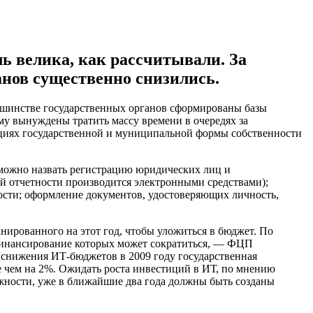
ь велика, как рассчитывали. За
анов существенно снизились.
льшинстве государственных органов сформированы базы
му вынуждены тратить массу времени в очередях за
ациях государственной и муниципальной формы собственности
, можно назвать регистрацию юридических лиц и
ой отчетности производится электронными средствами);
ости; оформление документов, удостоверяющих личность,
анированного на этот год, чтобы уложиться в бюджет. По
 финансирование которых может сократиться, — ФЦП
 снижения ИТ-бюджетов в 2009 году государственная
е чем на 2%. Ожидать роста инвестиций в ИТ, по мнению
ложности, уже в ближайшие два года должны быть созданы