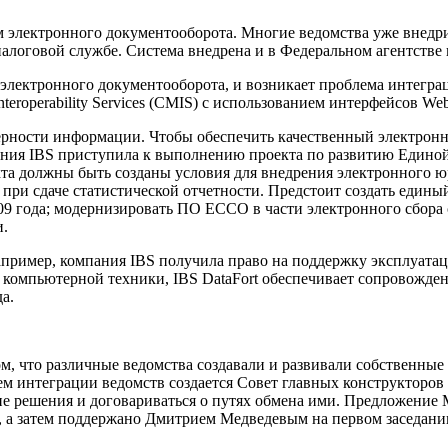
 электронного документооборота. Многие ведомства уже внедр
алоговой службе. Система внедрена и в Федеральном агентств
электронного документооборота, и возникает проблема интегра
roperability Services (CMIS) с использованием интерфейсов Web
верности информации. Чтобы обеспечить качественный электро
ния IBS приступила к выполнению проекта по развитию Единой 
екта должны быть созданы условия для внедрения электронного
при сдаче статистической отчетности. Предстоит создать едины
09 года; модернизировать ПО ЕССО в части электронного сбора 
и.
 Например, компания IBS получила право на поддержку эксплуа
и компьютерной техники, IBS DataFort обеспечивает сопровожд
а.
м, что различные ведомства создавали и развивали собственны
ем интеграции ведомств создается Совет главных конструкторо
ие решения и договариваться о путях обмена ими. Предложение
а, а затем поддержано Дмитрием Медведевым на первом заседани