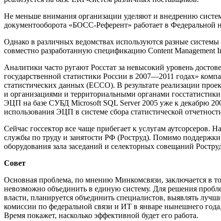
Не меньше внимания организации уделяют и внедрению систем
документооборота «БОСС-Референт» работает в Федеральной н
Однако в различных ведомствах используются разные системы 
совместно разработанную спецификацию Content Management Inte
Аналитики часто ругают Росстат за невысокий уровень досто
государственной статистики России в 2007—2011 годах» компа
статистических данных (ЕССО). В результате реализации про
и организациями и территориальными органами госстатистики 
ЭЦП на базе СУБД Microsoft SQL Server 2005 уже к декабрю 20
использования ЭЦП в системе сбора статистической отчетност
Сейчас госсектор все чаще прибегает к услугам аутсорсеров.
службы по труду и занятости РФ (Роструд). Помимо поддержк
оборудования зала заседаний и селекторных совещаний Роструд
Совет
Основная проблема, по мнению Минкомсвязи, заключается в то
невозможно объединить в единую систему. Для решения пробл
власти, планируется объединить специалистов, выявлять лучш
комиссии по федеральной связи и ИТ в январе нынешнего год
Время покажет, насколько эффективной будет его работа.