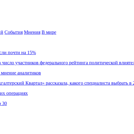
ий
События
Мнения
В мире
сли почти на 15%
 число участников федерального рейтинга политической влияте
 мнение аналитиков
хгалтерский Квартал» рассказала, какого специалиста выбрать в 
ких операциях
о 30