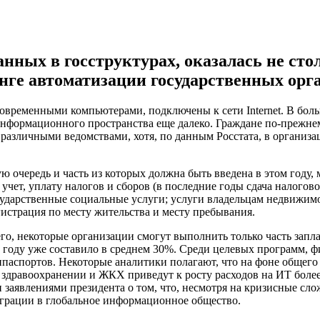
ных в госструктурах, оказалась не стол
нге автоматизации государственных орг
современными компьютерами, подключены к сети Internet. В бо
 информационного пространства еще далеко. Граждане по-прежне
различными ведомствами, хотя, по данным Росстата, в организ
ю очередь и часть из которых должна быть введена в этом году
чет, уплату налогов и сборов (в последние годы сдача налогов
сударственные социальные услуги; услуги владельцам недвижим
истрация по месту жительства и месту пребывания.
его, некоторые организации смогут выполнить только часть запл
9 году уже составило в среднем 30%. Среди целевых программ,
паспортов. Некоторые аналитики полагают, что на фоне общего
 здравоохранении и ЖКХ приведут к росту расходов на ИТ боле
ми заявлениями президента о том, что, несмотря на кризисные с
рации в глобальное информационное общество.