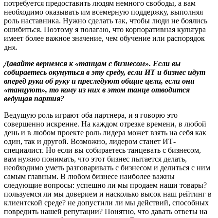
потребуется предоставить людям немного свободы, а вам
необходимо оказывать им всемерную поддержку, выполняя
роль наставника. Нужно сделать так, чтобы люди не боялись
ошибиться. Поэтому я полагаю, что корпоративная культура
имеет более важное значение, чем обучение или распорядок
дня.
Давайте вернемся к «танцам с бизнесом». Если вы
собираетесь окунуться в эту среду, если ИТ и бизнес идут
вперед рука об руку и преследуют общие цели, если они
«танцуют», то кому из них в этом танце отводится
ведущая партия?
Ведущую роль играют оба партнера, и я говорю это
совершенно искренне. На каждом отрезке времени, в любой
день и в любом проекте роль лидера может взять на себя как
один, так и другой. Возможно, лидером станет ИТ-
специалист. Но если вы собираетесь танцевать с бизнесом,
вам нужно понимать, что этот бизнес пытается делать,
необходимо уметь разговаривать с бизнесом и делиться с ним
самым главным. В любом бизнесе наиболее важны
следующие вопросы: успешно ли мы продаем наши товары?
пользуемся ли мы доверием и насколько высок наш рейтинг в
клиентской среде? не допустили ли мы действий, способных
повредить нашей репутации? Понятно, что давать ответы на