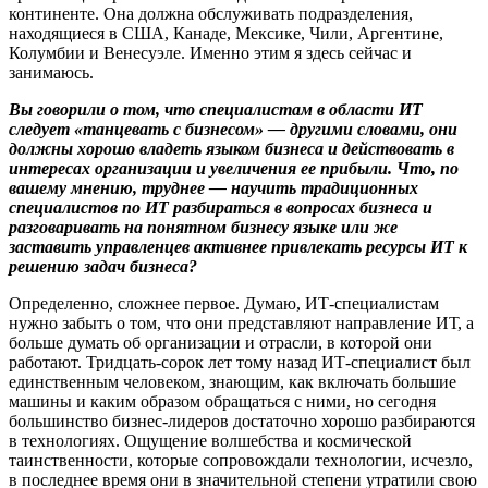
континенте. Она должна обслуживать подразделения,
находящиеся в США, Канаде, Мексике, Чили, Аргентине,
Колумбии и Венесуэле. Именно этим я здесь сейчас и
занимаюсь.
Вы говорили о том, что специалистам в области ИТ
следует «танцевать с бизнесом» — другими словами, они
должны хорошо владеть языком бизнеса и действовать в
интересах организации и увеличения ее прибыли. Что, по
вашему мнению, труднее — научить традиционных
специалистов по ИТ разбираться в вопросах бизнеса и
разговаривать на понятном бизнесу языке или же
заставить управленцев активнее привлекать ресурсы ИТ к
решению задач бизнеса?
Определенно, сложнее первое. Думаю, ИТ-специалистам
нужно забыть о том, что они представляют направление ИТ, а
больше думать об организации и отрасли, в которой они
работают. Тридцать-сорок лет тому назад ИТ-специалист был
единственным человеком, знающим, как включать большие
машины и каким образом обращаться с ними, но сегодня
большинство бизнес-лидеров достаточно хорошо разбираются
в технологиях. Ощущение волшебства и космической
таинственности, которые сопровождали технологии, исчезло,
в последнее время они в значительной степени утратили свою