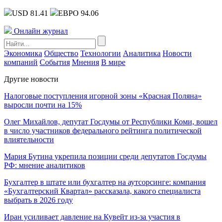
USD 81.41
ЕВРО 94.06
Онлайн журнал
Экономика
Общество
Технологии
Аналитика
Новости
компаний
События
Мнения
В мире
Другие новости
Налоговые поступления игорной зоны «Красная Поляна»
выросли почти на 15%
Олег Михайлов, депутат Госдумы от Республики Коми, вошел
в число участников федерального рейтинга политической
влиятельности
Мария Бутина укрепила позиции среди депутатов Госдумы
РФ: мнение аналитиков
Бухгалтер в штате или бухгалтер на аутсорсинге: компания
«Бухгалтерский Квартал» рассказала, какого специалиста
выбрать в 2026 году
Иран усиливает давление на Кувейт из-за участия в