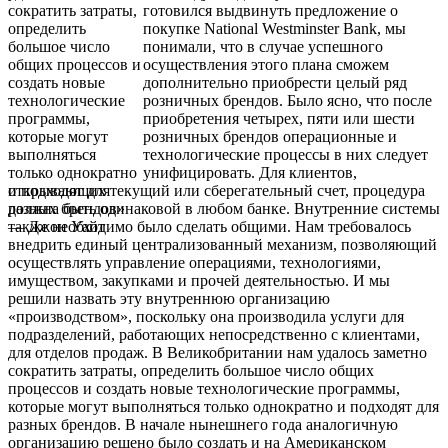
готовился выдвинуть предложение о
покупке National Westminster Bank, мы
понимали, что в случае успешного
осуществления этого плана сможем
дополнительно приобрести целый ряд
розничных брендов. Было ясно, что после
приобретения четырех, пяти или шести
розничных брендов операционные и
технологические процессы в них следует
унифицировать. Для клиентов,
открывающих текущий или сберегательный счет, процедура
должна быть одинаковой в любом банке. Внутренние системы
также необходимо было сделать общими. Нам требовалось
внедрить единый централизованный механизм, позволяющий
осуществлять управление операциями, технологиями,
имуществом, закупками и прочей деятельностью. И мы
решили назвать эту внутреннюю организацию
«производством», поскольку она производила услуги для
подразделений, работающих непосредственно с клиентами,
для отделов продаж. В Великобритании нам удалось заметно
сократить затраты, определить большое число общих
процессов и создать новые технологические программы,
которые могут выполняться только однократно и подходят для
разных брендов. В начале нынешнего года аналогичную
организацию решено было создать и на Американском