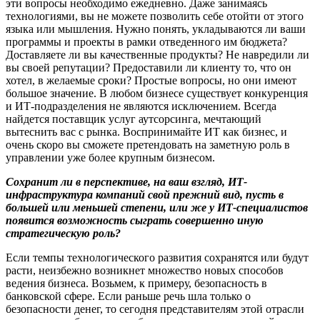
эти вопросы необходимо ежедневно. Даже занимаясь
технологиями, вы не можете позволить себе отойти от этого
языка или мышления. Нужно понять, укладываются ли ваши
программы и проекты в рамки отведенного им бюджета?
Доставляете ли вы качественные продукты? Не навредили ли
вы своей репутации? Предоставили ли клиенту то, что он
хотел, в желаемые сроки? Простые вопросы, но они имеют
большое значение. В любом бизнесе существует конкуренция
и ИТ-подразделения не являются исключением. Всегда
найдется поставщик услуг аутсорсинга, мечтающий
вытеснить вас с рынка. Воспринимайте ИТ как бизнес, и
очень скоро вы сможете претендовать на заметную роль в
управлении уже более крупным бизнесом.
Сохранит ли в перспективе, на ваш взгляд, ИТ-
инфраструктура компаний свой прежний вид, пусть в
большей или меньшей степени, или же у ИТ-специалистов
появится возможность сыграть совершенно иную
стратегическую роль?
Если темпы технологического развития сохранятся или будут
расти, неизбежно возникнет множество новых способов
ведения бизнеса. Возьмем, к примеру, безопасность в
банковской сфере. Если раньше речь шла только о
безопасности денег, то сегодня представителям этой отрасли