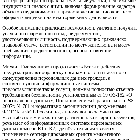
в сфере регистрации прав на земельные участки, недвижимое
имущество и сделок с ними, включая формирование кадастра
объектов недвижимости и предоставление выписок из него,
оформить лицензии на некоторые виды деятельности
Особое внимание привлекает возможность удаленно получить
услуги по оформлению и выдаче документов,
удостоверяющих личность, подтверждающих гражданско-
правовой статус, регистрации по месту жительства и месту
пребывания, предоставлению адресно-справочной
информации.
Михаил Емельянников продолжает: «Все эти действия
предусматривают обработку органами власти и местного
самоуправления персональных данных граждан, а
соответствующие информационные системы,
предоставляющие такие услуги, должны полностью отвечать
требованиям безопасности, установленным ст.19 ФЗ-152 «О
персональных данных», Постановлением Правительства РФ
2007г. № 781 и нормативно-методическими документами
ФСТЭК и ФСБ России по данному вопросу. Учитывая
масштаб систем и охват ими различных категорий населения,
речь идет об информационных системах персональных
данных классов К1 и К2, где обязательным является
применение сертифицированных средств межсетевого
экранирования, обнаружения вторжений, предотвращения