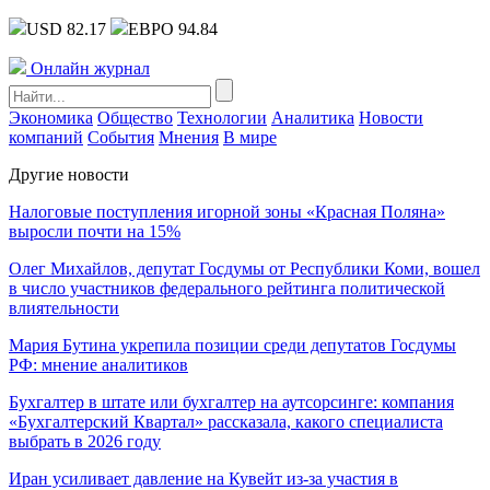
USD 82.17
ЕВРО 94.84
Онлайн журнал
Экономика
Общество
Технологии
Аналитика
Новости
компаний
События
Мнения
В мире
Другие новости
Налоговые поступления игорной зоны «Красная Поляна»
выросли почти на 15%
Олег Михайлов, депутат Госдумы от Республики Коми, вошел
в число участников федерального рейтинга политической
влиятельности
Мария Бутина укрепила позиции среди депутатов Госдумы
РФ: мнение аналитиков
Бухгалтер в штате или бухгалтер на аутсорсинге: компания
«Бухгалтерский Квартал» рассказала, какого специалиста
выбрать в 2026 году
Иран усиливает давление на Кувейт из-за участия в