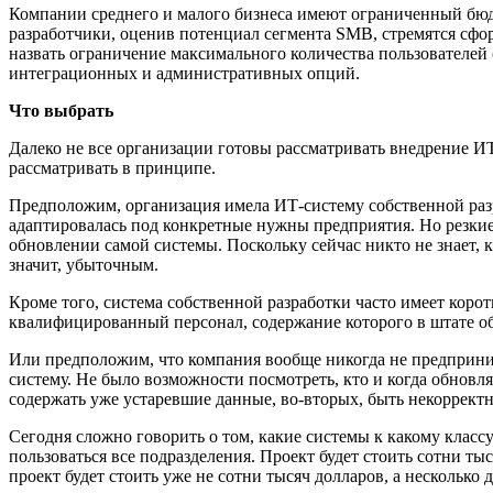
Компании среднего и малого бизнеса имеют ограниченный бюдж
разработчики, оценив потенциал сегмента SMB, стремятся сфо
назвать ограничение максимального количества пользователей
интеграционных и административных опций.
Что выбрать
Далеко не все организации готовы рассматривать внедрение ИТ
рассматривать в принципе.
Предположим, организация имела ИТ-систему собственной разр
адаптировалась под конкретные нужны предприятия. Но резкие
обновлении самой системы. Поскольку сейчас никто не знает, 
значит, убыточным.
Кроме того, система собственной разработки часто имеет коро
квалифицированный персонал, содержание которого в штате об
Или предположим, что компания вообще никогда не предприни
систему. Не было возможности посмотреть, кто и когда обновл
содержать уже устаревшие данные, во-вторых, быть некорректной
Сегодня сложно говорить о том, какие системы к какому класс
пользоваться все подразделения. Проект будет стоить сотни ты
проект будет стоить уже не сотни тысяч долларов, а несколько д