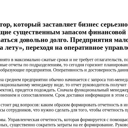
ор, который заставляет бизнес серьезно
щие существенным запасом финансовой 
ваться довольно долго. Предприятия мал
а лету», переходя на оперативное управл
инято в максимально сжатые сроки и не требует отлагательств,
ые отчеты по подразделениям, то сегодня горизонт планирования
емообразующие предприятия. Оперативность и достоверность дан
на среднем предприятии обычно начинается с запроса топ-мен
нкциональному менеджеру виде, то отчет руководитель получит 
оектов), придется подождать. Сначала функциональный менедже
единением и сопоставлением. Срок доставки информации в этом 
 стоит ряд вопросов: каким образом формировать отчетность в
ы сотрудников, что нужно сделать для того, чтобы отчетность п
ы. Управленческая отчетность, которая формируется с помощью 
ных, существенно сократить затраты на ее формирование. Руко