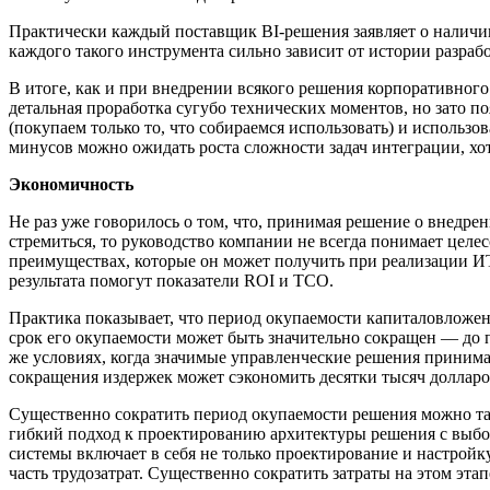
Практически каждый поставщик BI-решения заявляет о наличии
каждого такого инструмента сильно зависит от истории разраб
В итоге, как и при внедрении всякого решения корпоративного 
детальная проработка сугубо технических моментов, но зато п
(покупаем только то, что собираемся использовать) и использ
минусов можно ожидать роста сложности задач интеграции, хот
Экономичность
Не раз уже говорилось о том, что, принимая решение о внедрен
стремиться, то руководство компании не всегда понимает целе
преимуществах, которые он может получить при реализации И
результата помогут показатели ROI и TCO.
Практика показывает, что период окупаемости капиталовложени
срок его окупаемости может быть значительно сокращен — до п
же условиях, когда значимые управленческие решения принима
сокращения издержек может сэкономить десятки тысяч долларо
Существенно сократить период окупаемости решения можно та
гибкий подход к проектированию архитектуры решения с выбо
системы включает в себя не только проектирование и настрой
часть трудозатрат. Существенно сократить затраты на этом эта