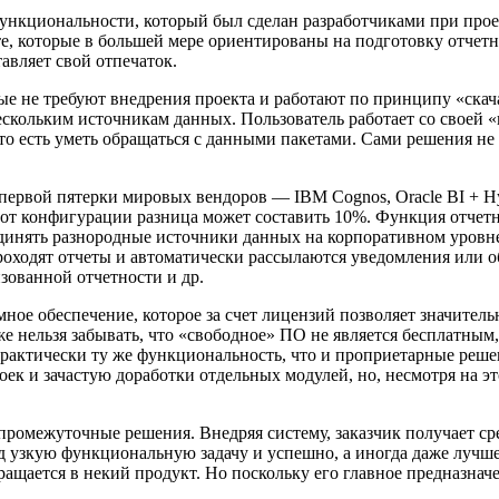
функциональности, который был сделан разработчиками при про
те, которые в большей мере ориентированы на подготовку отчет
авляет свой отпечаток.
е не требуют внедрения проекта и работают по принципу «скач
скольким источникам данных. Пользователь работает со своей 
то есть уметь обращаться с данными пакетами. Сами решения не
рвой пятерки мировых вендоров — IBM Cognos, Oracle BI + Hyper
от конфигурации разница может составить 10%. Функция отчетно
единять разнородные источники данных на корпоративном уровне
проходят отчеты и автоматически рассылаются уведомления или 
зованной отчетности и др.
ное обеспечение, которое за счет лицензий позволяет значител
же нельзя забывать, что «свободное» ПО не является бесплатным
рактически ту же функциональность, что и проприетарные реш
ек и зачастую доработки отдельных модулей, но, несмотря на эт
ромежуточные решения. Внедряя систему, заказчик получает ср
 узкую функциональную задачу и успешно, а иногда даже лучше
щается в некий продукт. Но поскольку его главное предназначе