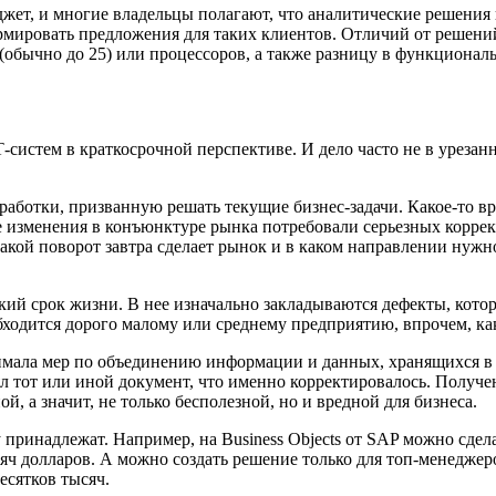
ет, и многие владельцы полагают, что аналитические решения 
рмировать предложения для таких клиентов. Отличий от решени
 (обычно до 25) или процессоров, а также разницу в функцион
-систем в краткосрочной перспективе. И дело часто не в уреза
аботки, призванную решать текущие бизнес-задачи. Какое-то в
 изменения в конъюнктуре рынка потребовали серьезных коррек
какой поворот завтра сделает рынок и в каком направлении нуж
ткий срок жизни. В нее изначально закладываются дефекты, кот
ходится дорого малому или среднему предприятию, впрочем, как
мала мер по объединению информации и данных, хранящихся в р
ял тот или иной документ, что именно корректировалось. Получ
, а значит, не только бесполезной, но и вредной для бизнеса.
у принадлежат. Например, на Business Objects от SAP можно сде
сяч долларов. А можно создать решение только для топ-менеджер
есятков тысяч.