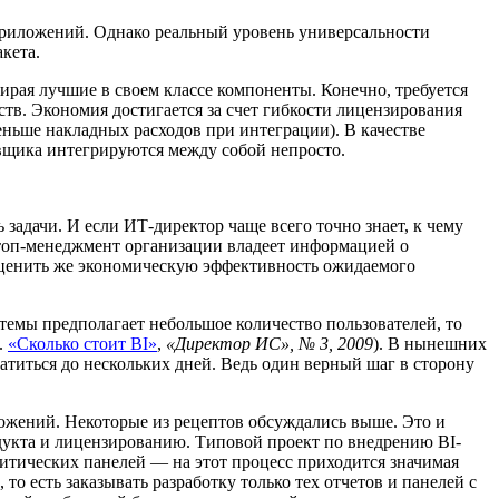
приложений. Однако реальный уровень универсальности
кета.
бирая лучшие в своем классе компоненты. Конечно, требуется
ств. Экономия достигается за счет гибкости лицензирования
меньше накладных расходов при интеграции). В качестве
авщика интегрируются между собой непросто.
задачи. И если ИТ-директор чаще всего точно знает, к чему
я топ-менеджмент организации владеет информацией о
Оценить же экономическую эффективность ожидаемого
темы предполагает небольшое количество пользователей, то
.
«Сколько стоит BI»
,
«Директор ИС», № 3, 2009
). В нынешних
атиться до нескольких дней. Ведь один верный шаг в сторону
ожений. Некоторые из рецептов обсуждались выше. Это и
дукта и лицензированию. Типовой проект по внедрению BI-
литических панелей — на этот процесс приходится значимая
то есть заказывать разработку только тех отчетов и панелей с