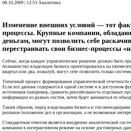
08.10.2009 | 12:53
Аналитика
Изменение внешних условий — тот факт
процессы. Крупные компании, обладаю
деньгам, могут позволить себе раскачи
перестраивать свои бизнес-процессы «н
Cейчас, когда каждое управленческое решение должно быть пр
большинство владельцев бизнеса ориентировалось на ежемесячн
квартал или два, пожалуй, могут себе позволить только сист
Типичный процесс формирования управленческой отчетности 
Если все данные содержатся в одной системе и в доступном фу
источников (например, сравнить рентабельность отдельных пр
информации из разных систем, затем будет заниматься ее объ
Таким образом, перед владельцами бизнеса и топ-менеджерами
реальное положение дел в организации, а не возможные интерес
Стандартным ответом является внедрение аналитической систем
компании в интерактивном режиме на основе достоверных дан