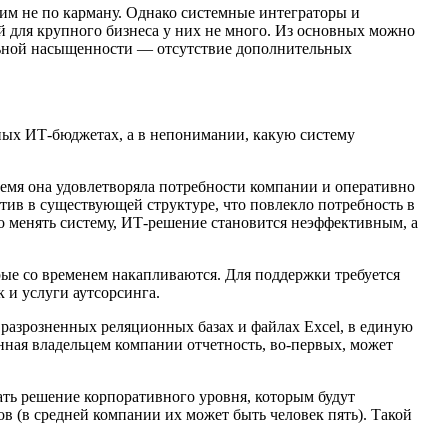
им не по карману. Однако системные интеграторы и
й для крупного бизнеса у них не много. Из основных можно
альной насыщенности — отсутствие дополнительных
нных ИТ-бюджетах, а в непонимании, какую систему
ремя она удовлетворяла потребности компании и оперативно
тив в существующей структуре, что повлекло потребность в
но менять систему, ИТ-решение становится неэффективным, а
орые со временем накапливаются. Для поддержки требуется
 и услуги аутсорсинга.
азрозненных реляционных базах и файлах Excel, в единую
енная владельцем компании отчетность, во-первых, может
лать решение корпоративного уровня, которым будут
ов (в средней компании их может быть человек пять). Такой