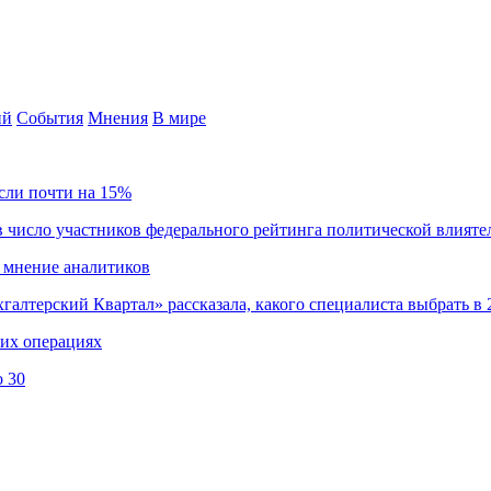
ий
События
Мнения
В мире
сли почти на 15%
 число участников федерального рейтинга политической влияте
 мнение аналитиков
хгалтерский Квартал» рассказала, какого специалиста выбрать в 
ких операциях
о 30