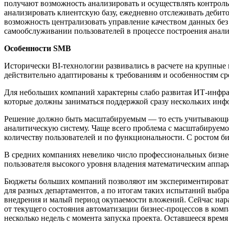
получают возможность анализировать и осуществлять контроль
анализировать клиентскую базу, ежедневно отслеживать деби
возможность централизовать управление качеством данных бе
самообслуживании пользователей в процессе построения анали
Особенности SMB
Исторически BI-технологии развивались в расчете на крупные 
действительно адаптированы к требованиям и особенностям сре
Для небольших компаний характерны слабо развитая ИТ-инфр
которые должны заниматься поддержкой сразу нескольких ин
Решение должно быть масштабируемым — то есть учитывающим в
аналитическую систему. Чаще всего проблема c масштабируем
количеству пользователей и по функциональности. С ростом б
В средних компаниях невелико число профессиональных бизнес
пользователя высокого уровня владения математическим аппар
Бюджеты больших компаний позволяют им экспериментировать с
для разных департаментов, а по итогам таких испытаний выбр
внедрения и малый период окупаемости вложений. Сейчас нараб
от текущего состояния автоматизации бизнес-процессов в комп
несколько недель с момента запуска проекта. Оставшееся врем