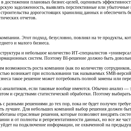
 в достижении плановых бизнес-целей, оценивать эффективность
торскую задолженность, выявлять перспективные или убыточные
з строительства дорогостоящих хранилищ данных и обеспечить 
тических отчетов.
компании. Этот подход, безусловно, повлиял на те продукты, к
днего и малого бизнеса.
аструктура и небольшое количество ИТ-специалистов «универс
формационных систем. Поэтому BI-решение должно быть доволь
озможность роста компании (как по количеству сотрудников, та
остью возникает при использовании так называемых SMB-верси
изнеса такое решение может потребовать полной замены или пер
-аналитиков, если таковые вообще имеются. Обычно анализ — з
атом и средствами статистической обработки. Поэтому выбирать
 разными решениями до тех пор, пока не будет получен требуе
ать лучшее. Для небольших компаний выбор решения должен быт
отаны отраслевые решения, которые позволяют внедрять системы
ании и от полноты и репрезентативности данных, но все же част
я уйдет на подключение информации, не охваченной на предыдущ