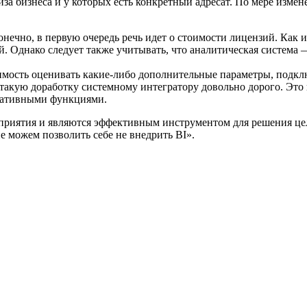
за бизнеса и у которых есть конкретный адресат. По мере измен
онечно, в первую очередь речь идет о стоимости лицензий. Как
. Однако следует также учитывать, что аналитическая система 
димость оценивать какие-либо дополнительные параметры, подк
ю такую доработку системному интегратору довольно дорого. Эт
ративными функциями.
приятия и являются эффективным инструментом для решения цело
 можем позволить себе не внедрить BI».