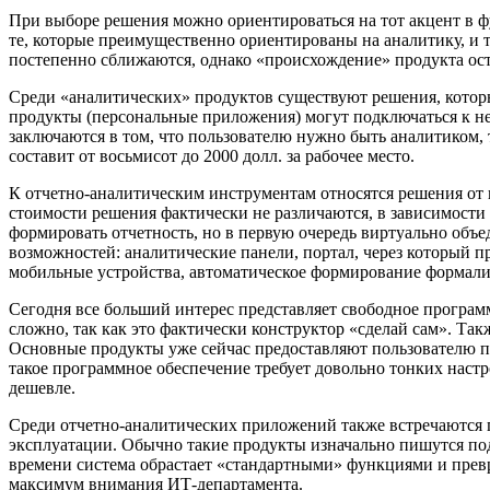
При выборе решения можно ориентироваться на тот акцент в 
те, которые преимущественно ориентированы на аналитику, и 
постепенно сближаются, однако «происхождение» продукта ост
Среди «аналитических» продуктов существуют решения, которы
продукты (персональные приложения) могут подключаться к не
заключаются в том, что пользователю нужно быть аналитиком, 
составит от восьмисот до 2000 долл. за рабочее место.
К отчетно-аналитическим инструментам относятся решения от пе
стоимости решения фактически не различаются, в зависимости 
формировать отчетность, но в первую очередь виртуально объ
возможностей: аналитические панели, портал, через который 
мобильные устройства, автоматическое формирование формали
Сегодня все больший интерес представляет свободное программ
сложно, так как это фактически конструктор «сделай сам». Так
Основные продукты уже сейчас предоставляют пользователю п
такое программное обеспечение требует довольно тонких настро
дешевле.
Среди отчетно-аналитических приложений также встречаются п
эксплуатации. Обычно такие продукты изначально пишутся под
времени система обрастает «стандартными» функциями и превра
максимум внимания ИТ-департамента.