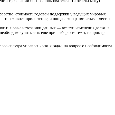
ений требований бизнес-пользователей эти отчеты могут
 известно, стоимость годовой поддержки у ведущих мировых
— это «живое» приложение, и оно должно развиваться вместе с
лючать новые источники данных — все эти изменения должны
о необходимо учитывать еще при выборе системы, например,
го спектра управленческих задач, на вопрос о необходимости