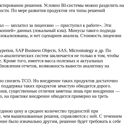
ектировании решения. Условно BI-системы можно разделить на
ности. По мере развития продуктов эти типы решений
ал — заплатил за лицензию — приступил к работе». Эти
«копией» данных (локальный кэш). Минусы такого подхода
 локализованы, и нет сценариев анализа. Стоимость лицензии
ion, SAP Business Objects, SAS, Microstrategy и др. По
-аналитических систем заключается не только в том, чтобы
. Кроме того, имеется масса полезных и актуальных
обновления отчетов, возможность вывести аналитику на
ьно снизить ТСО. Но внедрение таких продуктов достаточно
, поддержка таких продуктов зачастую обходится дорого.
ения, существенные отличия заметны лишь при внедрении —
о, на практике внедрение обходится примерно на треть
еднюю цену и среднее количество трудностей при
, чем вышеназванные решеня, справляются с ней. С течением
ние было изначально другим, решение будет требовать к себе