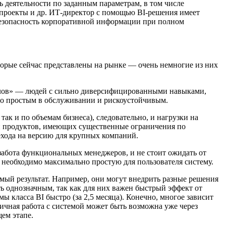
 деятельности по заданным параметрам, в том числе
 проекты и др. ИТ-директор с помощью BI-решения имеет
безопасность корпоративной информации при полном
оторые сейчас представлены на рынке — очень немногие из них
алов» — людей с сильно диверсифицированными навыками,
но простым в обслуживании и рискоустойчивым.
к и по объемам бизнеса), следовательно, и нагрузки на
й продуктов, имеющих существенные ограничения по
ехода на версию для крупных компаний.
абота функциональных менеджеров, и не стоит ожидать от
 необходимо максимально простую для пользователя систему.
мый результат. Например, они могут внедрить разные решения
ь однозначным, так как для них важен быстрый эффект от
 класса BI быстро (за 2,5 месяца). Конечно, многое зависит
ичная работа с системой может быть возможна уже через
ем этапе.