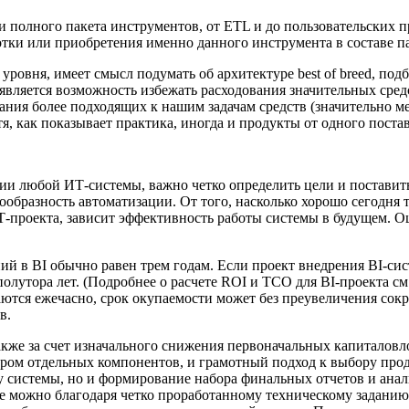
 полного пакета инструментов, от ETL и до пользовательских 
отки или приобретения именно данного инструмента в составе па
уровня, имеет смысл подумать об архитектуре best of breed, под
оявляется возможность избежать расходования значительных сред
ования более подходящих к нашим задачам средств (значительно 
я, как показывает практика, иногда и продукты от одного пост
ии любой ИТ-системы, важно четко определить цели и поставить 
сообразность автоматизации. От того, насколько хорошо сегодн
Т-проекта, зависит эффективность работы системы в будущем. 
й в BI обычно равен трем годам. Если проект внедрения BI-сис
олутора лет. (Подробнее о расчете ROI и TCO для BI-проекта см
ются ежечасно, срок окупаемости может без преувеличения сокр
в.
кже за счет изначального снижения первоначальных капиталовл
ром отдельных компонентов, и грамотный подход к выбору про
ку системы, но и формирование набора финальных отчетов и ана
пе можно благодаря четко проработанному техническому заданию, 