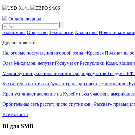
USD 81.41
ЕВРО 94.06
Онлайн журнал
Экономика
Общество
Технологии
Аналитика
Новости компан
Другие новости
Налоговые поступления игорной зоны «Красная Поляна» выро
Олег Михайлов, депутат Госдумы от Республики Коми, вошел в
Мария Бутина укрепила позиции среди депутатов Госдумы РФ:
Бухгалтер в штате или бухгалтер на аутсорсинге: компания «Бу
Иран усиливает давление на Кувейт из-за участия в американс
Орбитальная сеть растет: число спутников «Рассвет» превысил
Все новости
BI для SMB