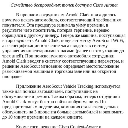
Семейство беспроводных точек доступа
Cisco
Aironet
В прошлом сотрудникам Arnold Clark приходилось
вручную искать автомобиль, соответствующий требованиям
покупателя. Эта процедура занимала уйму времени, в
результате чего посетитель, потеряв терпение, нередко
обращался к другому дилеру. Теперь же машина, поступающая
в торговую сеть Arnold Clark, получает метку AeroScout Wi-Fi,
а ее спецификации в течение часа вводятся в систему
управления инвентарными запасами (ранее на это уходило до
трех дней). При поиске нужного автомобиля сотрудники
Arnold Clark вводят в систему соответствующие параметры, и
решение AeroScout мгновенно определяет местоположение
разыскиваемой машины в торговом зале или на открытой
площадке.
Приложение AeroScout Vehicle Tracking используется
также для поиска автомобилей, поступивших на
обслуживание и ремонт. Таким образом, теперь сотрудники
Arnold Clark могут быстро найти любую машину. По
предварительным подсчетам, компания стала еженедельно
обслуживать на 3 процента больше автомобилей и экономить
до 10 минут времени на каждом клиенте.
Кроме того, решение Cisco Context-Aware и