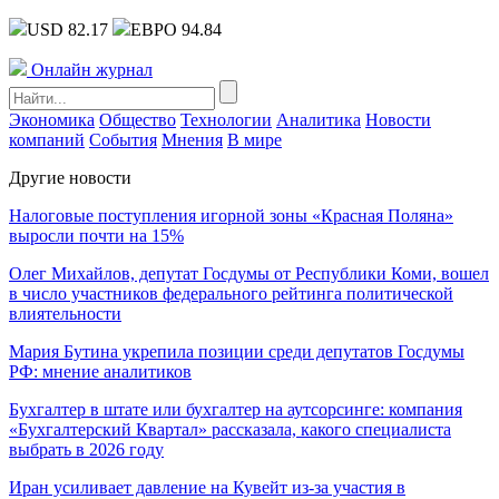
USD 82.17
ЕВРО 94.84
Онлайн журнал
Экономика
Общество
Технологии
Аналитика
Новости
компаний
События
Мнения
В мире
Другие новости
Налоговые поступления игорной зоны «Красная Поляна»
выросли почти на 15%
Олег Михайлов, депутат Госдумы от Республики Коми, вошел
в число участников федерального рейтинга политической
влиятельности
Мария Бутина укрепила позиции среди депутатов Госдумы
РФ: мнение аналитиков
Бухгалтер в штате или бухгалтер на аутсорсинге: компания
«Бухгалтерский Квартал» рассказала, какого специалиста
выбрать в 2026 году
Иран усиливает давление на Кувейт из-за участия в