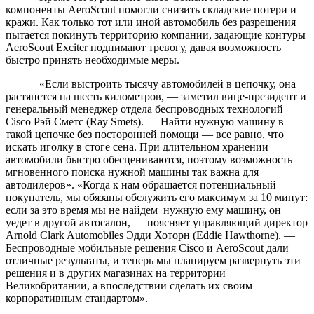
компоненты AeroScout помогли снизить складские потери и
кражи. Как только тот или иной автомобиль без разрешения
пытается покинуть территорию компании, задающие контуры
AeroScout Exciter поднимают тревогу, давая возможность
быстро принять необходимые меры.
«Если выстроить тысячу автомобилей в цепочку, она
растянется на шесть километров, — заметил вице-президент и
генеральный менеджер отдела беспроводных технологий
Cisco Рэй Сметс (Ray Smets). — Найти нужную машину в
такой цепочке без посторонней помощи — все равно, что
искать иголку в стоге сена. При длительном хранении
автомобили быстро обесцениваются, поэтому возможность
мгновенного поиска нужной машины так важна для
автодилеров». «Когда к нам обращается потенциальный
покупатель, мы обязаны обслужить его максимум за 10 минут:
если за это время мы не найдем нужную ему машину, он
уедет в другой автосалон, — поясняет управляющий директор
Arnold Clark Automobiles Эдди Хоторн (Eddie Hawthorne). —
Беспроводные мобильные решения Cisco и AeroScout дали
отличные результаты, и теперь мы планируем развернуть эти
решения и в других магазинах на территории
Великобритании, а впоследствии сделать их своим
корпоративным стандартом».