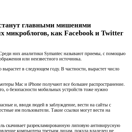
 станут главными мишенями
 микроблогов, как Facebook и Twitter
. Среди них аналитики Symantec называют приемы, с помощью
ображения или неизвестного источника.
 вырастет в следующем году. В частности, вырастет число
ютеры Mac и iPhone получают все большее распространение.
то, о безопасности мобильных устройств тоже нужно
асные и, вводя людей в заблуждение, вести на сайты с
стные им пользователи. Такие ссылки могут вести на
тель скачивает разрекламированную липовую антивирусную
равление компьютера третьим лицам, покуда владелец не