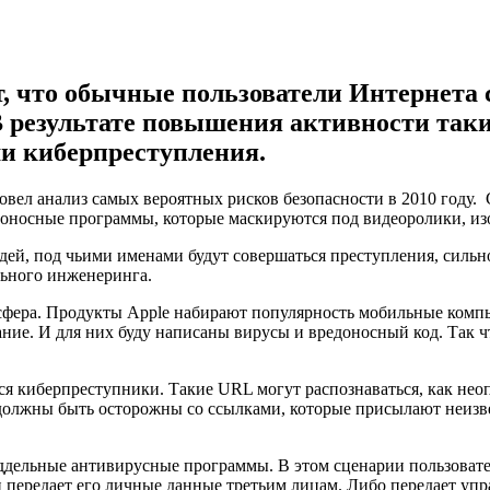
, что обычные пользователи Интернета
 результате повышения активности таких
и киберпреступления.
овел анализ самых вероятных рисков безопасности в 2010 году
доносные программы, которые маскируются под видеоролики, из
ей, под чьими именами будут совершаться преступления, сильно
льного инженеринга.
сфера. Продукты Apple набирают популярность мобильные компь
ние. И для них буду написаны вирусы и вредоносный код. Так ч
ся киберпреступники. Такие URL могут распознаваться, как неоп
должны быть осторожны со ссылками, которые присылают неизве
оддельные антивирусные программы. В этом сценарии пользова
и передает его личные данные третьим лицам. Либо передает уп