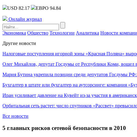
USD 82.17
ЕВРО 94.84
Онлайн журнал
Экономика
Общество
Технологии
Аналитика
Новости компан
Другие новости
Налоговые поступления игорной зоны «Красная Поляна» выро
Олег Михайлов, депутат Госдумы от Республики Коми, вошел в
Мария Бутина укрепила позиции среди депутатов Госдумы РФ:
Бухгалтер в штате или бухгалтер на аутсорсинге: компания «Бу
Иран усиливает давление на Кувейт из-за участия в американс
Орбитальная сеть растет: число спутников «Рассвет» превысил
Все новости
5 главных рисков сетевой безопасности в 2010