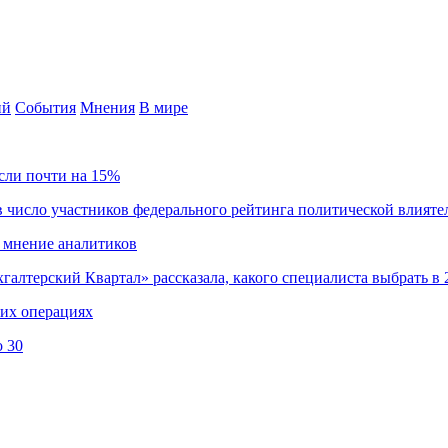
ий
События
Мнения
В мире
сли почти на 15%
 число участников федерального рейтинга политической влияте
 мнение аналитиков
хгалтерский Квартал» рассказала, какого специалиста выбрать в 
ких операциях
о 30