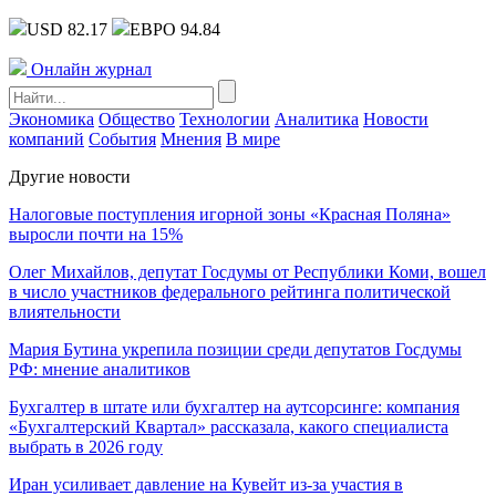
USD 82.17
ЕВРО 94.84
Онлайн журнал
Экономика
Общество
Технологии
Аналитика
Новости
компаний
События
Мнения
В мире
Другие новости
Налоговые поступления игорной зоны «Красная Поляна»
выросли почти на 15%
Олег Михайлов, депутат Госдумы от Республики Коми, вошел
в число участников федерального рейтинга политической
влиятельности
Мария Бутина укрепила позиции среди депутатов Госдумы
РФ: мнение аналитиков
Бухгалтер в штате или бухгалтер на аутсорсинге: компания
«Бухгалтерский Квартал» рассказала, какого специалиста
выбрать в 2026 году
Иран усиливает давление на Кувейт из-за участия в