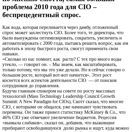
проблема 2010 года для CIO –
беспрецедентный спрос.
Как вода, которая переливается через дамбу, отложенный
спрос может захлестнуть CIO. Более того, те директора, что
были вынуждены оптимизировать, сократить, увеличить и
автоматизировать с 2000 года, пытаясь решить вопрос, как им
работать в эпоху быстрого роста, смогут применить свои
навыки.
«Сколько из нас помнит, как расти? С тех про много воды
утекло, — говорит он. – Мы знаем, как масштабировать,
только потому, что мы это уже делали. Но я сейчас говорю о
большом росте, который вот-вот начнется». Этот рост
коснется всех аспектов деятельности CIO — от поисков
сотрудников до управления.
Будучи главным спикером на совете по росту массовых
технологий (Mass Technology Leadership Council Growth
Summit: A New Paradigm for CIOs), Скотт сказал, что многие
CIO, с которыми он общался, уже начинают чувствовать
перемены. Он также привел статистику McKinsey & Co., что
46% CIO уже отмечают увеличение бюджетов. Рецессия
«вымыла слабаков», сказал он, добавив, что выжившие
прибирают освободившуюся долю рынка и ищут, куда можно