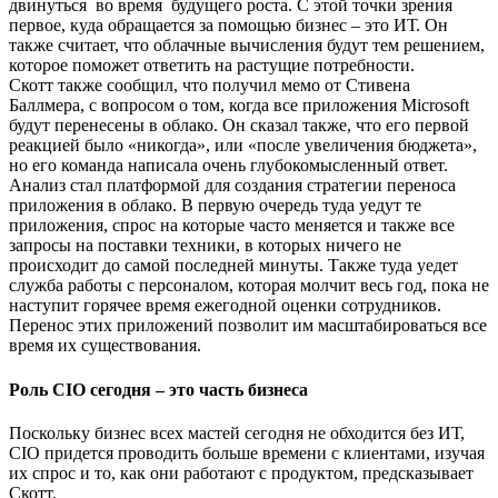
двинуться во время будущего роста. С этой точки зрения
первое, куда обращается за помощью бизнес – это ИТ. Он
также считает, что облачные вычисления будут тем решением,
которое поможет ответить на растущие потребности.
Скотт также сообщил, что получил мемо от Стивена
Баллмера, с вопросом о том, когда все приложения Microsoft
будут перенесены в облако. Он сказал также, что его первой
реакцией было «никогда», или «после увеличения бюджета»,
но его команда написала очень глубокомысленный ответ.
Анализ стал платформой для создания стратегии переноса
приложения в облако. В первую очередь туда уедут те
приложения, спрос на которые часто меняется и также все
запросы на поставки техники, в которых ничего не
происходит до самой последней минуты. Также туда уедет
служба работы с персоналом, которая молчит весь год, пока не
наступит горячее время ежегодной оценки сотрудников.
Перенос этих приложений позволит им масштабироваться все
время их существования.
Роль CIO сегодня – это часть бизнеса
Поскольку бизнес всех мастей сегодня не обходится без ИТ,
CIO придется проводить больше времени с клиентами, изучая
их спрос и то, как они работают с продуктом, предсказывает
Скотт.