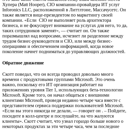
Хупера (Matt Hooper), CIO компании-провайдера ИТ услуг
Inforonics LLC, расположенной в Литтлтоне, Массачусетс. Он
также является вице-президентом по маркетингу своей
компании. «Если CIO не выполняет роль архитектора
бизнеса, и не фокусирует внимание на услугах для него, то да,
таких сотрудников заменят», — считает он. Он также
поразмышлял над вопросами, исчезнет ли разделение между
трудом бизнес-руководителя и CIO, или между бизнес-
операциями и обеспечением информацией, когда новое
поколение начнет подниматься до управляющих должностей.
Обратное движение
Скотт поведал, что он всегда проводил довольно много
времени с продуктовыми группами Microsoft. Это очень
важно, поскольку его ИТ организация работает на
приложениях уровня Tier 1, использующих бета-технологии
Microsoft. Кроме того, он начал общаться с внешними
клиентами Microsoft, проведя недавно четыре часа вместе с
представителем сервиса поддержки пользователей Microsoft.
«Если вы этого никогда не делали, — говорит он . – Пойдите,
посидите в колл-центре и послушайте, на что жалуются
клиенты». Скотт считает, что узнал гораздо больше нового о
некоторых продуктах за эти четыре часа, чем за последние