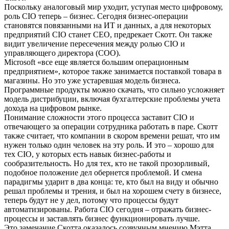
Поскольку аналоговый мир уходит, уступая место цифровому,
роль CIO теперь – бизнес. Сегодня бизнес-операции
становятся повязанными на ИТ и данных, а для некоторых
предприятий CIO станет CEO, предрекает Скотт. Он также
видит увеличение пересечения между ролью CIO и
управляющего директора (COO).
Microsoft «все еще является большим операционным
предприятием», которое также занимается поставкой товара в
магазины. Но это уже устаревшая модель бизнеса.
Программные продукты можно скачать, что сильно усложняет
модель дистрибуции, включая бухгалтерские проблемы учета
дохода на цифровом рынке.
Понимание сложности этого процесса заставит CIO и
отвечающего за операции сотрудника работать в паре. Скотт
также считает, что компании в скором времени решат, что им
нужен только один человек на эту роль. И это – хорошо для
тех CIO, у которых есть навык бизнес-работы и
сообразительность. Но для тех, кто не такой прозорливый,
подобное положение дел обернется проблемой. И смена
парадигмы ударит в два конца: те, кто был на виду и обычно
решал проблемы и трения, и был на хорошем счету в бизнесе,
теперь будут не у дел, потому что процессы будут
автоматизированы. Работа CIO сегодня – отражать бизнес-
процессы и заставлять бизнес функционировать лучше.
Это замечание Скотта оказалось созвучным мнению Мэтта