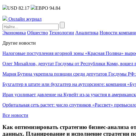
USD 82.17
ЕВРО 94.84
Онлайн журнал
Экономика
Общество
Технологии
Аналитика
Новости компан
Другие новости
Налоговые поступления игорной зоны «Красная Поляна» выро
Олег Михайлов, депутат Госдумы от Республики Коми, вошел в
Мария Бутина укрепила позиции среди депутатов Госдумы РФ:
Бухгалтер в штате или бухгалтер на аутсорсинге: компания «Бу
Иран усиливает давление на Кувейт из-за участия в американс
Орбитальная сеть растет: число спутников «Рассвет» превысил
Все новости
Как оптимизировать стратегию бизнес-анализа от
данных. Планирование и исполнение стратегии по