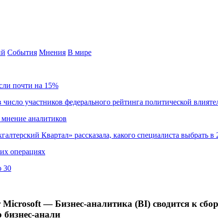
ий
События
Мнения
В мире
сли почти на 15%
 число участников федерального рейтинга политической влияте
 мнение аналитиков
хгалтерский Квартал» рассказала, какого специалиста выбрать в 
ких операциях
о 30
 Microsoft — Бизнес-аналитика (BI) сводится к сб
 бизнес-анали