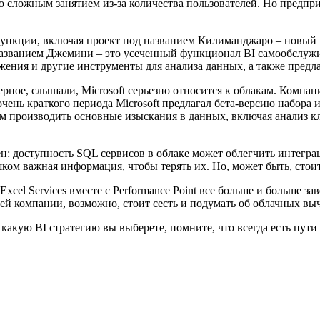
о сложным занятием из-за количества пользователей. Но предпри
функции, включая проект под названием Килиманджаро – новый 
названием Джемини – это усеченный функционал BI самообслужи
ения и другие инструменты для анализа данных, а также предла
ерное, слышали, Microsoft серьезно относится к облакам. Компан
ень краткого периода Microsoft предлагал бета-версию набора 
телям производить основные изыскания в данных, включая анализ
ен: доступность SQL сервисов в облаке может облегчить интегр
лишком важная информация, чтобы терять их. Но, может быть, ст
Excel Services вместе с Performance Point все больше и больше з
ей компании, возможно, стоит сесть и подумать об облачных вы
какую BI стратегию вы выберете, помните, что всегда есть пут