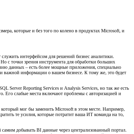
ера, которые и без того по колено в продуктах Microsoft, и
т служить интерфейсом для решений бизнес аналитики.
. Но с точки зрения инструмента для обработки больших
анию данных – есть более мощные приложения, специально
и важной информации о вашем бизнесе. К тому же, это будет
L Server Reporting Services и Analysis Services, но так же есть
шего. Его слабые места включают проблемы с авторизацией и
который мог бы заменить Microsoft в этом месте. Например,
атить те усилия, которые потратит ваша ИТ команда на то,
 самим добывать BI данные через централизованный портал.