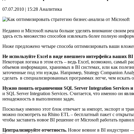
07.07.2010 | 15:28
Аналитика
Недавно и Microsoft начала больше уделять внимание своим реше
здесь есть множество способов извлекать более полную инфор
Ниже предложено четыре способа оптимизировать ваши вложени
Не используйте
Excel
в виде внешнего интерфейса ваших
BI
Некоторая логика в этом есть – ведь Excel, возможно, самый 
объемов информации, хранимых в BI системах, или как полезн
заточенные под эти нужды. Например, Strategy Companion Anal
сделать в специализированных программах легче, чем искать 
Нужно понять ограничения
SQL
Server
Integration
Services
и
и SQL Server Integration Services. Считается, что именно он я
ненадежность в выполнении задач.
Поскольку именно этот блок отвечает за импорт, экспорт и тра
можно посмотреть на Rhino ETL – бесплатный пакет с открыты
чтобы заставить новое BI решение от Microsoft работать правил
Централизируйте
отчетность
.
Новое веяние в BI индустрии —