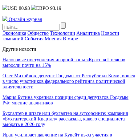
USD 80.93
ЕВРО 93.19
Онлайн журнал
Экономика
Общество
Технологии
Аналитика
Новости
компаний
События
Мнения
В мире
Другие новости
Налоговые поступления игорной зоны «Красная Поляна»
выросли почти на 15%
Олег Михайлов, депутат Госдумы от Республики Коми, вошел
в число участников федерального рейтинга политической
влиятельности
Мария Бутина укрепила позиции среди депутатов Госдумы
РФ: мнение аналитиков
Бухгалтер в штате или бухгалтер на аутсорсинге: компания
«Бухгалтерский Квартал» рассказала, какого специалиста
выбрать в 2026 году
Иран усиливает давление на Кувейт из-за участия в