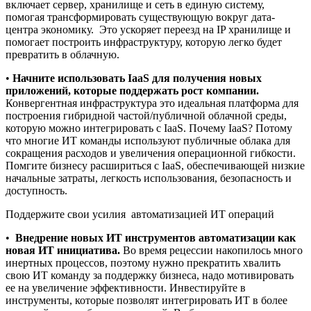
включает сервер, хранилище и сеть в единую систему,
помогая трансформировать существующую вокруг дата-
центра экономику. Это ускоряет переезд на IP хранилище и
помогает построить инфраструктуру, которую легко будет
превратить в облачную.
•
Начните использовать
IaaS для получения новых
приложений, которые поддержать рост компании.
Конвергентная
инфраструктура это идеальная платформа для
построения гибридной частой/публичной облачной среды,
которую можно интегрировать с IaaS. Почему IaaS? Потому
что многие ИТ команды используют публичные облака для
сокращения расходов и увеличения операционной гибкости.
Помгите бизнесу расшириться с IaaS, обеспечивающей низкие
начальные затраты, легкость использования, безопасность и
доступность.
Поддержите свои усилия автоматизацией ИТ операций
•
Внедрение новых ИТ инструментов автоматизации как
новая ИТ инициатива.
Во время рецессии
накопилось много
инертных процессов, поэтому нужно прекратить хвалить
свою ИТ команду за поддержку бизнеса, надо мотивировать
ее на увеличение эффективности. Инвестируйте в
инструменты, которые позволят интегрировать ИТ в более