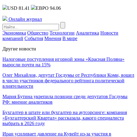
USD 81.41
ЕВРО 94.06
Онлайн журнал
Экономика
Общество
Технологии
Аналитика
Новости
компаний
События
Мнения
В мире
Другие новости
Налоговые поступления игорной зоны «Красная Поляна»
выросли почти на 15%
Олег Михайлов, депутат Госдумы от Республики Коми, вошел
в число участников федерального рейтинга политической
влиятельности
Мария Бутина укрепила позиции среди депутатов Госдумы
РФ: мнение аналитиков
Бухгалтер в штате или бухгалтер на аутсорсинге: компания
«Бухгалтерский Квартал» рассказала, какого специалиста
выбрать в 2026 году
Иран усиливает давление на Кувейт из-за участия в