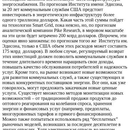
энергоснабжения. По прогнозам Института имени Эдисона,
за 20 лет коммунальным службам США предстоит
инвестировать в энергетическую инфраструктуру более
одного триллиона долларов. Какая часть этой суммы пойдет
на технологии Smart Grid, пока неясно, но, по прогнозам
аналитической компании Pike Research, в мировом масштабе
на эти цели будет затрачено 200 млрд долларов. (Впрочем, эти
оценки явно занижены: по прогнозам тогоо же Института им.
Эдисона, только в США объем этих расходов может составить
175 млрд долларов). В любом случае, регулируемый возврат
этих инвестиций должен позволить коммунальным службам в
течение длительного времени наращивать свои доходы,
повышать качество обслуживания потребителей и надежность
услуг. Кроме того, на рынке возникают новые возможности
для развития коммунальных служб, а также существующих и
новых конкурентных поставщиков энергии. Все они, как уже
говорилось, могут предложить заказчикам новые ценные
услуги. Существует множество методов монетизации новых
возможностей – от традиционной продажи продуктов до
оптового реагирования на колебания спроса, хранения
энергии и финансовых услуг (например, предоплаты,
многоуровневых тарифов и прямого финансирования).
Можно также попытаться использовать ряд “бесплатных”
рыночных моделей, возникших за последнее десятилетие в
других отраслях. Хотя электрическая отрасль во многом