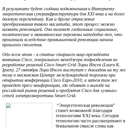
В результате будет создана подключенная к Интернету
энергетическая суперинфраструктура для XXI века и на более
далекую перспективу. Как и другие отраслевые
преобразования такого масштаба
, этот процесс можно
назвать революцией. Она вызовет глобальные социальные,
политические и экономические перемены наподобие тех, что
произошли вследствие промышленной революции начала
прошлого столетия.
Обо всем этом – в статье старшего вице-президента
компании Cisco
, генерального менеджера подразделения по
разработке решений Cisco Smart Grid Лоры Ипсен (Laura K.
Ipsen). 27 октября Лора Ипсен выступит с докладом на ту же
тему в московском Центре международной торговли при
открытии конференции
Cisco
Expo
-2010, а затем там же
проведет пресс-конференцию, где объявит о выходе на
российский рынок решений и продуктов
Cisco
для «умных»
сетей электроэнергетики
Smart
Grid
.
“Энергетическая революция”
станет возможной благодаря
технологиям XXI века. Сегодня
технологию часто рассматривают в
буквальном смысле слова как