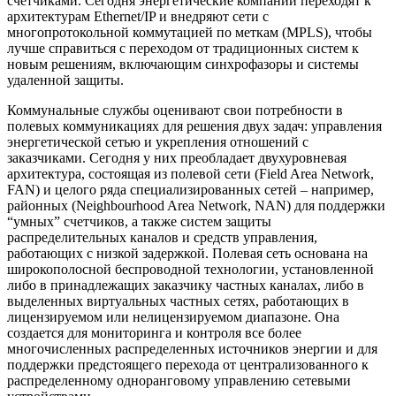
счетчиками. Сегодня энергетические компании переходят к
архитектурам Ethernet/IP и внедряют сети с
многопротокольной коммутацией по меткам (MPLS), чтобы
лучше справиться с переходом от традиционных систем к
новым решениям, включающим синхрофазоры и системы
удаленной защиты.
Коммунальные службы оценивают свои потребности в
полевых коммуникациях для решения двух задач: управления
энергетической сетью и укрепления отношений с
заказчиками. Сегодня у них преобладает двухуровневая
архитектура, состоящая из полевой сети (Field Area Network,
FAN) и целого ряда специализированных сетей – например,
районных (Neighbourhood Area Network, NAN) для поддержки
“умных” счетчиков, а также систем защиты
распределительных каналов и средств управления,
работающих с низкой задержкой. Полевая сеть основана на
широкополосной беспроводной технологии, установленной
либо в принадлежащих заказчику частных каналах, либо в
выделенных виртуальных частных сетях, работающих в
лицензируемом или нелицензируемом диапазоне. Она
создается для мониторинга и контроля все более
многочисленных распределенных источников энергии и для
поддержки предстоящего перехода от централизованного к
распределенному одноранговому управлению сетевыми