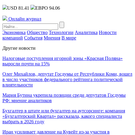
USD 81.41
ЕВРО 94.06
Онлайн журнал
Экономика
Общество
Технологии
Аналитика
Новости
компаний
События
Мнения
В мире
Другие новости
Налоговые поступления игорной зоны «Красная Поляна»
выросли почти на 15%
Олег Михайлов, депутат Госдумы от Республики Коми, вошел
в число участников федерального рейтинга политической
влиятельности
Мария Бутина укрепила позиции среди депутатов Госдумы
РФ: мнение аналитиков
Бухгалтер в штате или бухгалтер на аутсорсинге: компания
«Бухгалтерский Квартал» рассказала, какого специалиста
выбрать в 2026 году
Иран усиливает давление на Кувейт из-за участия в