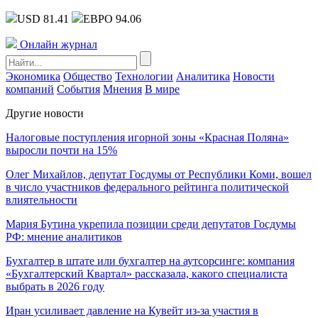
USD 81.41
ЕВРО 94.06
Онлайн журнал
Экономика
Общество
Технологии
Аналитика
Новости
компаний
События
Мнения
В мире
Другие новости
Налоговые поступления игорной зоны «Красная Поляна»
выросли почти на 15%
Олег Михайлов, депутат Госдумы от Республики Коми, вошел
в число участников федерального рейтинга политической
влиятельности
Мария Бутина укрепила позиции среди депутатов Госдумы
РФ: мнение аналитиков
Бухгалтер в штате или бухгалтер на аутсорсинге: компания
«Бухгалтерский Квартал» рассказала, какого специалиста
выбрать в 2026 году
Иран усиливает давление на Кувейт из-за участия в