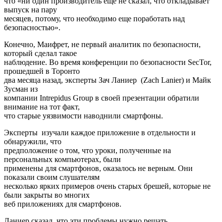
что «ни один производитель еще не сказал, что откладывает
выпуск на пару
месяцев, потому, что необходимо еще поработать над
безопасностью».
Конечно, Маифрет, не первый аналитик по безопасности,
который сделал такое
наблюдение. Во время конференции по безопасности SecTor,
прошедшей в Торонто
два месяца назад, эксперты Зач Ланиер (Zach Lanier) и Майк
Зусман из
компании Intrepidus Group в своей презентации обратили
внимание на тот факт,
что старые уязвимости наводнили смартфоны.
Эксперты изучали каждое приложение в отдельности и
обнаружили, что
предположение о том, что уроки, полученные на
персональных компьютерах, были
применены для смартфонов, оказалось не верным. Они
показали своим слушателям
несколько ярких примеров очень старых брешей, которые не
были закрыты во многих
веб приложениях для смартфонов.
Ланиер сказал, что эти проблемы нужно решать