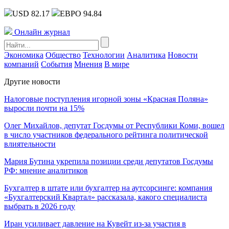
USD 82.17
ЕВРО 94.84
Онлайн журнал
Экономика
Общество
Технологии
Аналитика
Новости
компаний
События
Мнения
В мире
Другие новости
Налоговые поступления игорной зоны «Красная Поляна»
выросли почти на 15%
Олег Михайлов, депутат Госдумы от Республики Коми, вошел
в число участников федерального рейтинга политической
влиятельности
Мария Бутина укрепила позиции среди депутатов Госдумы
РФ: мнение аналитиков
Бухгалтер в штате или бухгалтер на аутсорсинге: компания
«Бухгалтерский Квартал» рассказала, какого специалиста
выбрать в 2026 году
Иран усиливает давление на Кувейт из-за участия в