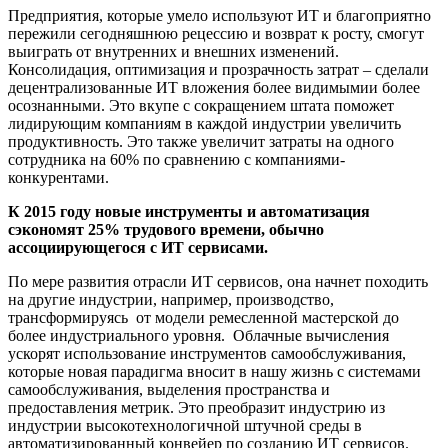
Предприятия, которые умело используют ИТ и благоприятно
пережили сегодняшнюю рецессию и возврат к росту, смогут
выиграть от внутренних и внешних изменений.
Консолидация, оптимизация и прозрачность затрат – сделали
децентрализованные ИТ вложения более видимымии более
осознанными. Это вкупе с сокращением штата поможет
лидирующим компаниям в каждой индустрии увеличить
продуктивность. Это также увеличит затраты на одного
сотрудника на 60% по сравнению с компаниями-
конкурентами.
К 2015 году новые инструменты и автоматизация
сэкономят 25% трудового времени, обычно
ассоциирующегося с ИТ сервисами.
По мере развития отрасли ИТ сервисов, она начнет походить
на другие индустрии, например, производство,
трансформируясь от модели ремесленной мастерской до
более индустриального уровня. Облачные вычисления
ускорят использование инструментов самообслуживания,
которые новая парадигма вносит в нашу жизнь с системами
самообслуживания, выделения пространства и
предоставления метрик. Это преобразит индустрию из
индустрии высокотехнологичной штучной среды в
автоматизированный конвейер по созданию ИТ сервисов.