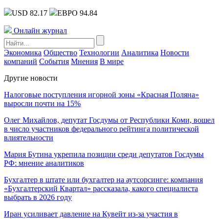
USD 82.17
ЕВРО 94.84
Онлайн журнал
Экономика
Общество
Технологии
Аналитика
Новости
компаний
События
Мнения
В мире
Другие новости
Налоговые поступления игорной зоны «Красная Поляна»
выросли почти на 15%
Олег Михайлов, депутат Госдумы от Республики Коми, вошел
в число участников федерального рейтинга политической
влиятельности
Мария Бутина укрепила позиции среди депутатов Госдумы
РФ: мнение аналитиков
Бухгалтер в штате или бухгалтер на аутсорсинге: компания
«Бухгалтерский Квартал» рассказала, какого специалиста
выбрать в 2026 году
Иран усиливает давление на Кувейт из-за участия в