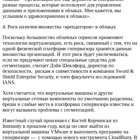
разные процессы, которые используют для управления
данными и приложениями в облаках. Мне кажется, мы
услышим о здравоохранении в облаках».
4. Риск наличия множества «арендаторов» в облаках
Поскольку большинство облачных сервисов применяют
технологии виртуализации, есть риск, связанный с тем, что на
одной физической платформе гипервизора хранятся данные
множества организаций. И этот риск будет увеличиваться,
если не придумают некие специальные средства для
сегментации, считает Дэйв Шеклфорд, директор по
безопасности, рискам и совместимости в компании Sword &
Shield Enterprise Security, и член факультета исследований
IANS.
Хотя считается, что виртуальные машины и другие
виртуальные сетевые компоненты по умолчанию разделены,
бреши и слабые места в платформах гипервизора известны и
могут вызывать проблемы с сегментацией.
Известный случай произошел с Костей Корчински из
Immunity в прошлом году, когда он смог выйти из
виртуальной машины VMware и выполнить программу на
гипервизоре — с помощью нового инструмента CloudBurst. В