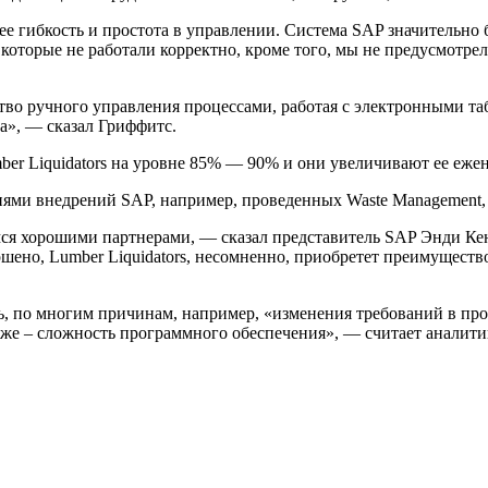
ибкость и простота в управлении. Система SAP значительно бо
, которые не работали корректно, кроме того, мы не предусмотр
тво ручного управления процессами, работая с электронными т
а», — сказал Гриффитс.
er Liquidators на уровне 85% — 90% и они увеличивают ее ежен
ями внедрений SAP, например, проведенных Waste Management, 
мся хорошими партнерами, — сказал представитель SAP Энди Ке
ршено, Lumber Liquidators, несомненно, приобретет преимуществ
, по многим причинам, например, «изменения требований в проц
кже – сложность программного обеспечения», — считает аналитик 