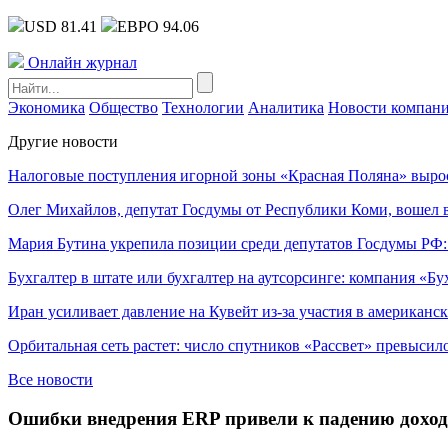
USD 81.41
ЕВРО 94.06
Онлайн журнал
Экономика
Общество
Технологии
Аналитика
Новости компан
Другие новости
Налоговые поступления игорной зоны «Красная Поляна» выро
Олег Михайлов, депутат Госдумы от Республики Коми, вошел в
Мария Бутина укрепила позиции среди депутатов Госдумы РФ:
Бухгалтер в штате или бухгалтер на аутсорсинге: компания «Бу
Иран усиливает давление на Кувейт из-за участия в американс
Орбитальная сеть растет: число спутников «Рассвет» превысил
Все новости
Ошибки внедрения ERP привели к падению дохода