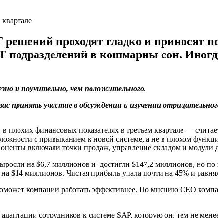
 решений проходят гладко и приносят п
 подразделений в кошмарны сон. Иногда 
езно и поучительно, чем положительного.
 вас принять участие в обсуждении и изучении отрицательно
в плохих финансовых показателях в третьем квартале — считает
и сложности с привыканием к новой системе, а не в плохом фун
поненты включали точки продаж, управление складом и модули 
выросли на $6,7 миллионов и достигли $147,2 миллионов, но по
на $14 миллионов. Чистая прибыль упала почти на 45% и равня
м поможет компании работать эффективнее. По мнению CEO ком
 адаптации сотрудников к системе SAP, которую он, тем не менее