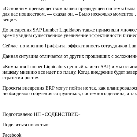
«Основным преимуществом нашей предыдущей системы была ее г
для нас новшеством, — сказал он. – Было несколько моментов 
вещи».
До внедрения SAP Lumber Liquidators также применяли множес
время увидим существенное увеличение эффективности бизнес
Сейчас, по мнению Гриффита, эффективность сотрудников Lumb
Данная ситуация отличается от других прошедших с осложнени
«Компания Lumber Liquidators ценный клиент SAP, и мы остае
нашему мнению все идет по плану. Когда внедрение будет заве
стратегии роста».
Проекты внедрения ERP могут пойти не так, как планировалось
необходимого обучения сотрудников, системного дизайна, а та
Подготовлено НП «СОДЕЙСТВИЕ»
Поделиться новостью:
Facebook