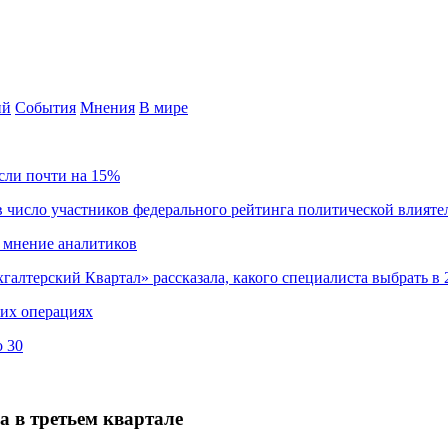
ий
События
Мнения
В мире
сли почти на 15%
 число участников федерального рейтинга политической влияте
 мнение аналитиков
хгалтерский Квартал» рассказала, какого специалиста выбрать в 
ких операциях
о 30
 в третьем квартале