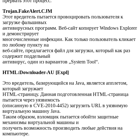
прервать этот процесс.
Trojan.FakeAlert.CJM
Этот вредитель пытается провоцировать пользователя к
загрузке фальшивых
антивирусных программ. Веб-сайт копирует Windows Explorer
и демонстрирует
многочисленные инфекции. Как только пользователь кликает
по любому пункту на
веб-сайте, предлагается файл для загрузки, который как раз
содержит поддельный
антивирус, один из вариантов „System Tool“.
HTML:Downloader-AU [Expl]
Это вредитель, базирующийся на Java, является апплетом,
который загружает
HTML-страницу. Данная подготовленная HTML-страница
пытается через уязвимость
(описанную в CVE-2010-4452) загрузить URL в уязвимую
виртуальную машину Java.
Таким образом, взломщик пытается обойти защитные
механизмы виртуальной машины и
получить возможность производить любые действия на
компьютере.