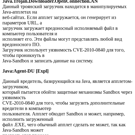
Java.Trojan.Downloader.OpenConnection.AN
Данный троянский загрузчик находится в манипулируемых
Java-апплетах на
веб-сайтах. Если апплет загружается, он генерирует из
параметров URL, а
загрузчик загружает вредоносный исполняемый файл в
компьютер пользователя и
исполняет его. Эти файлы могут представлять любой вид
вредоносного ПО.
Загрузчик использует уязвимость CVE-2010-0840 для того,
чтобы проникнуть в
Java-Sandbox и записать данные на систему.
Java:Agent-DU [Expl]
Данный вредитель, базирующийся на Java, является апплетом-
загрузчиком,
который пытается обойти защитные механизмы Sandbox через
уязвимость
CVE-2010-0840 для того, чтобы загрузить дополнительные
вредители в компьютер
пользователя. Апплет обходит Sandbox и может, например,
исполнить загруженный
файл .EXE, чего обычный апплет сделать не может, так как
Java-Sandbox может