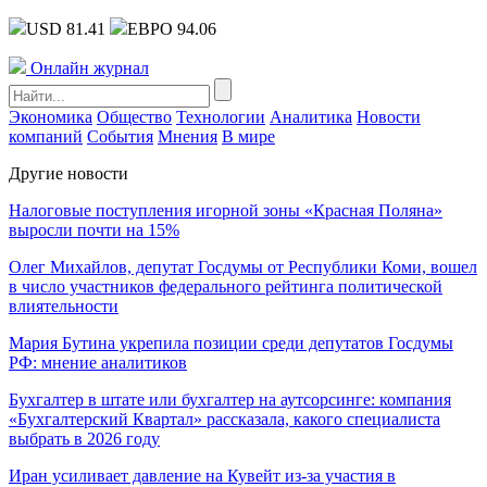
USD 81.41
ЕВРО 94.06
Онлайн журнал
Экономика
Общество
Технологии
Аналитика
Новости
компаний
События
Мнения
В мире
Другие новости
Налоговые поступления игорной зоны «Красная Поляна»
выросли почти на 15%
Олег Михайлов, депутат Госдумы от Республики Коми, вошел
в число участников федерального рейтинга политической
влиятельности
Мария Бутина укрепила позиции среди депутатов Госдумы
РФ: мнение аналитиков
Бухгалтер в штате или бухгалтер на аутсорсинге: компания
«Бухгалтерский Квартал» рассказала, какого специалиста
выбрать в 2026 году
Иран усиливает давление на Кувейт из-за участия в