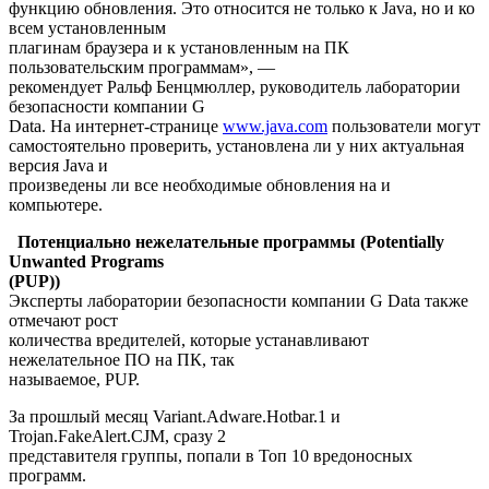
функцию обновления. Это относится не только к Java, но и ко
всем установленным
плагинам браузера и к установленным на ПК
пользовательским программам», —
рекомендует Ральф Бенцмюллер, руководитель лаборатории
безопасности компании G
Data. На интернет-странице
www.java.com
пользователи могут
самостоятельно проверить, установлена ли у них актуальная
версия Java и
произведены ли все необходимые обновления на и
компьютере.
Потенциально нежелательные программы (Potentially
Unwanted Programs
(PUP))
Эксперты лаборатории безопасности компании G Data также
отмечают рост
количества вредителей, которые устанавливают
нежелательное ПО на ПК, так
называемое, PUP.
За прошлый месяц Variant.Adware.Hotbar.1 и
Trojan.FakeAlert.CJM, сразу 2
представителя группы, попали в Топ 10 вредоносных
программ.