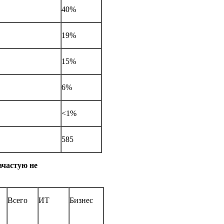
40%
19%
15%
6%
<1%
585
ачастую не
Всего
ИТ
Бизнес