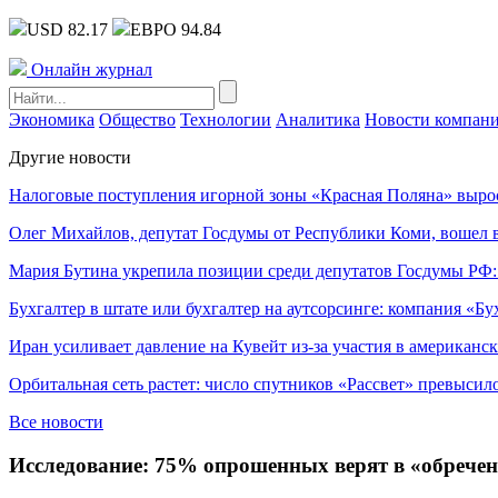
USD 82.17
ЕВРО 94.84
Онлайн журнал
Экономика
Общество
Технологии
Аналитика
Новости компан
Другие новости
Налоговые поступления игорной зоны «Красная Поляна» выро
Олег Михайлов, депутат Госдумы от Республики Коми, вошел в
Мария Бутина укрепила позиции среди депутатов Госдумы РФ:
Бухгалтер в штате или бухгалтер на аутсорсинге: компания «Бу
Иран усиливает давление на Кувейт из-за участия в американс
Орбитальная сеть растет: число спутников «Рассвет» превысил
Все новости
Исследование: 75% опрошенных верят в «обречен