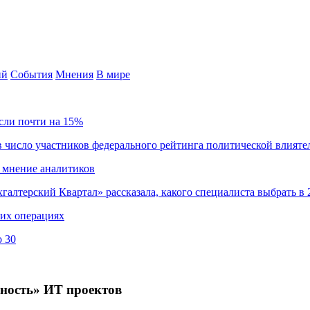
ий
События
Мнения
В мире
сли почти на 15%
 число участников федерального рейтинга политической влияте
 мнение аналитиков
хгалтерский Квартал» рассказала, какого специалиста выбрать в 
ких операциях
о 30
ность» ИТ проектов