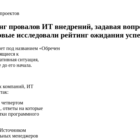
г провалов ИТ внедрений, задавая вопр
рвые исследовали рейтинг ожидания успе
ет под названием «Обречен
ящиеся к
ативная ситуация,
до его начала.
х компаний, ИТ
так:
 четвертом
, ответы на которые
отки программного
 Источником
льных менеджеров