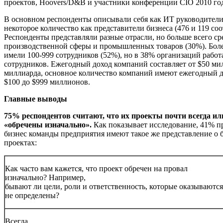
проектов, Hoovers/D&B и участники конференции CIO 2010 год
В основном респонденты описывали себя как ИТ руководители
некоторое количество как представители бизнеса (476 и 119 соо
Респонденты представляли разные отрасли, но больше всего ср
производственной сферы и промышленных товаров (30%). Бол
имели 100-999 сотрудников (52%), но в 38% организаций работ
сотрудников. Ежегодный доход компаний составляет от $50 ми
миллиарда, основное количество компаний имеют ежегодный д
$100 до $999 миллионов.
Главные выводы
75% респондентов считают, что их проекты почти всегда и
«обречены изначально».
Как показывает исследование, 41% п
бизнес команды предприятия имеют такое же представление о
проектах:
Как часто вам кажется, что проект обречен на провал
изначально? Например,
бывают ли цели, роли и ответственность, которые оказываются
не определены?
Всегда