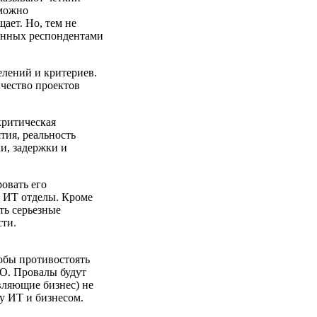
 можно
ает. Но, тем не
шенных респондентами
елений и критериев.
ичество проектов
критическая
тия, реальность
и, задержки и
овать его
и ИТ отделы. Кроме
ть серьезные
сти.
обы противостоять
FO. Провалы будут
вляющие бизнес) не
у ИТ и бизнесом.