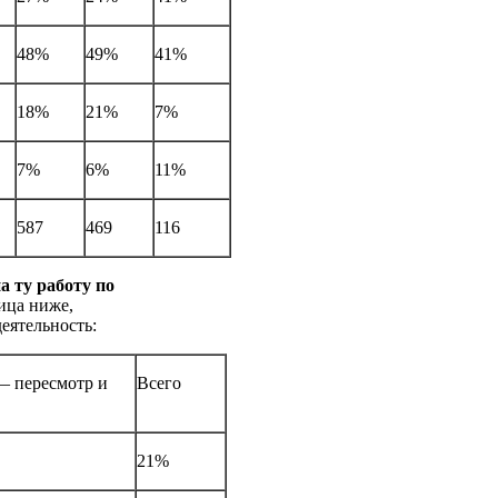
48%
49%
41%
18%
21%
7%
7%
6%
11%
587
469
116
 ту работу по
ица ниже,
еятельность:
— пересмотр и
Всего
21%