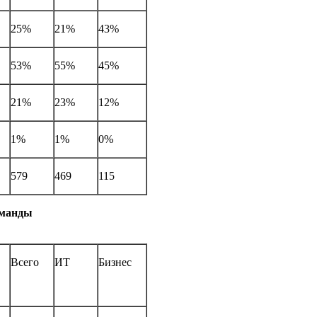
25%
21%
43%
53%
55%
45%
21%
23%
12%
1%
1%
0%
579
469
115
оманды
Всего
ИТ
Бизнес