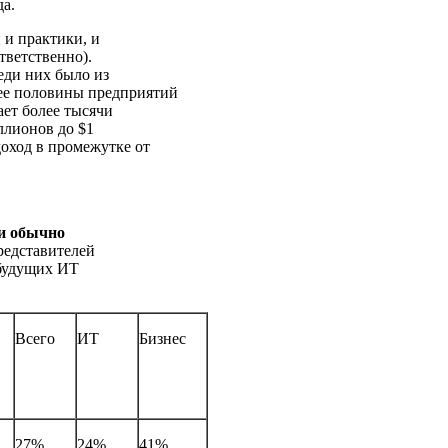
а.
 и практики, и
тветственно).
еди них было из
ее половины предприятий
ает более тысячи
ллионов до $1
оход в промежутке от
ли обычно
редставителей
 будущих ИТ
Всего
ИТ
Бизнес
27%
24%
41%