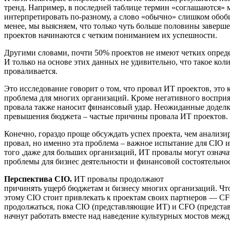
тренд. Например, в последней таблице термин «соглашаются»
интерпретировать по-разному, а слово «обычно» слишком обобщ
менее, мы выясняем, что только чуть больше половины завер
проектов начинаются с четким пониманием их успешности.
Другими словами, почти 50% проектов не имеют четких опред
И только на основе этих данных не удивительно, что такое кол
проваливается.
Это исследование говорит о том, что провал ИТ проектов, это 
проблема для многих организаций. Кроме негативного восприя
провала также наносит финансовый удар. Неожиданные доделк
превышения бюджета – частые причины провала ИТ проектов.
Конечно, гораздо проще обсуждать успех проекта, чем анализир
провал, но именно эта проблема – важное испытание для CIO 
того ,даже для больших организаций, ИТ провалы могут означа
проблемы для бизнес деятельности и финансовой состоятельно
Перспектива
CIO.
ИТ провалы продолжают
причинять ущерб бюджетам и бизнесу многих организаций. Чт
этому CIO стоит привлекать к проектам своих партнеров — C
продолжаться, пока CIO (представляющие ИТ) и CFO (предста
начнут работать вместе над наведение культурных мостов межд