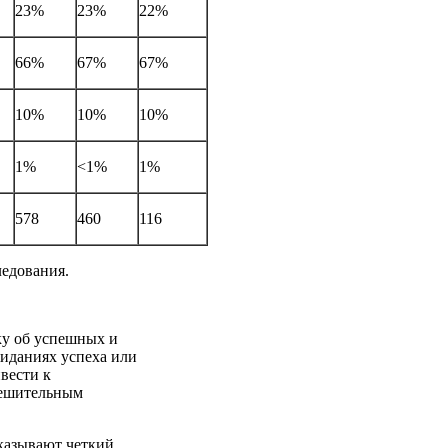
23%
23%
22%
66%
67%
67%
10%
10%
10%
1%
<1%
1%
578
460
116
ледования.
ку об успешных и
жиданиях успеха или
вести к
тешительным
оказывают четкий