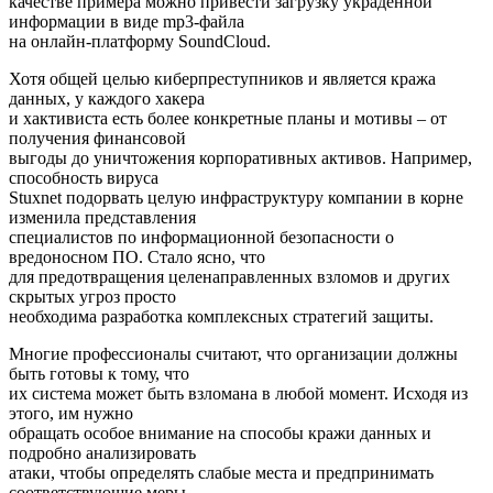
качестве примера можно привести загрузку украденной
информации в виде mp3-файла
на онлайн-платформу SoundCloud.
Хотя общей целью киберпреступников и является кража
данных, у каждого хакера
и хактивиста есть более конкретные планы и мотивы – от
получения финансовой
выгоды до уничтожения корпоративных активов. Например,
способность вируса
Stuxnet подорвать целую инфраструктуру компании в корне
изменила представления
специалистов по информационной безопасности о
вредоносном ПО. Стало ясно, что
для предотвращения целенаправленных взломов и других
скрытых угроз просто
необходима разработка комплексных стратегий защиты.
Многие профессионалы считают, что организации должны
быть готовы к тому, что
их система может быть взломана в любой момент. Исходя из
этого, им нужно
обращать особое внимание на способы кражи данных и
подробно анализировать
атаки, чтобы определять слабые места и предпринимать
соответствующие меры.