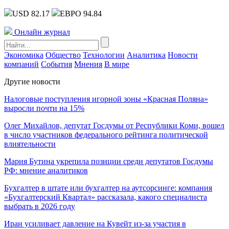
USD 82.17
ЕВРО 94.84
Онлайн журнал
Экономика
Общество
Технологии
Аналитика
Новости
компаний
События
Мнения
В мире
Другие новости
Налоговые поступления игорной зоны «Красная Поляна»
выросли почти на 15%
Олег Михайлов, депутат Госдумы от Республики Коми, вошел
в число участников федерального рейтинга политической
влиятельности
Мария Бутина укрепила позиции среди депутатов Госдумы
РФ: мнение аналитиков
Бухгалтер в штате или бухгалтер на аутсорсинге: компания
«Бухгалтерский Квартал» рассказала, какого специалиста
выбрать в 2026 году
Иран усиливает давление на Кувейт из-за участия в