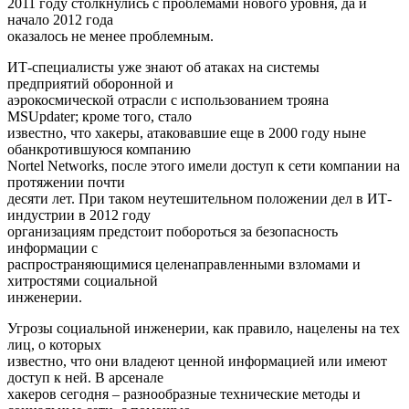
2011 году столкнулись с проблемами нового уровня, да и
начало 2012 года
оказалось не менее проблемным.
ИТ-cпециалисты уже знают об атаках на системы
предприятий оборонной и
аэрокосмической отрасли с использованием трояна
MSUpdater; кроме того, стало
известно, что хакеры, атаковавшие еще в 2000 году ныне
обанкротившуюся компанию
Nortel Networks, после этого имели доступ к сети компании на
протяжении почти
десяти лет. При таком неутешительном положении дел в ИТ-
индустрии в 2012 году
организациям предстоит побороться за безопасность
информации с
распространяющимися целенаправленными взломами и
хитростями социальной
инженерии.
Угрозы социальной инженерии, как правило, нацелены на тех
лиц, о которых
известно, что они владеют ценной информацией или имеют
доступ к ней. В арсенале
хакеров сегодня – разнообразные технические методы и