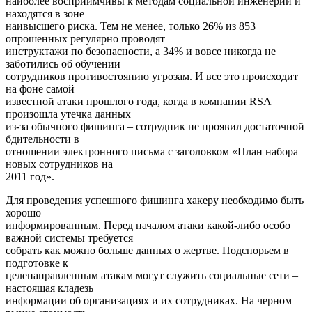
наиболее восприимчивы к методам социальной инженерии и
находятся в зоне
наивысшего риска. Тем не менее, только 26% из 853
опрошенных регулярно проводят
инструктажи по безопасности, а 34% и вовсе никогда не
заботились об обучении
сотрудников противостоянию угрозам. И все это происходит
на фоне самой
известной атаки прошлого года, когда в компании RSA
произошла утечка данных
из-за обычного фишинга – сотрудник не проявил достаточной
бдительности в
отношении электронного письма с заголовком «План набора
новых сотрудников на
2011 год».
Для проведения успешного фишинга хакеру необходимо быть
хорошо
информированным. Перед началом атаки какой-либо особо
важной системы требуется
собрать как можно больше данных о жертве. Подспорьем в
подготовке к
целенаправленным атакам могут служить социальные сети –
настоящая кладезь
информации об организациях и их сотрудниках. На черном