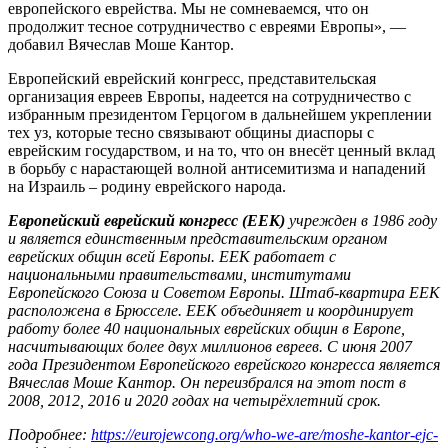
европейского еврейства. Мы не сомневаемся, что он
продолжит тесное сотрудничество с евреями Европы», —
добавил Вячеслав Моше Кантор.
Европейский еврейский конгресс, представительская
организация евреев Европы, надеется на сотрудничество с
избранным президентом Герцогом в дальнейшем укреплении
тех уз, которые тесно связывают общины диаспоры с
еврейским государством, и на то, что он внесёт ценный вклад
в борьбу с нарастающей волной антисемитизма и нападений
на Израиль – родину еврейского народа.
Европейский еврейский конгресс (ЕЕК)
учрежден в 1986 году
и является единственным представительским органом
еврейских общин всей Европы. ЕЕК работает с
национальными правительствами, институтами
Европейского Союза и Советом Европы. Штаб-квартира ЕЕК
расположена в Брюсселе. ЕЕК объединяет и координирует
работу более 40 национальных еврейских общин в Европе,
насчитывающих более двух миллионов евреев. С июня 2007
года Президентом Европейского еврейского конгресса является
Вячеслав Моше Кантор. Он переизбрался на этот пост в
2008, 2012, 2016 и 2020 годах на четырёхлетний срок.
Подробнее:
https://eurojewcong.org/who-we-are/moshe-kantor-ejc-