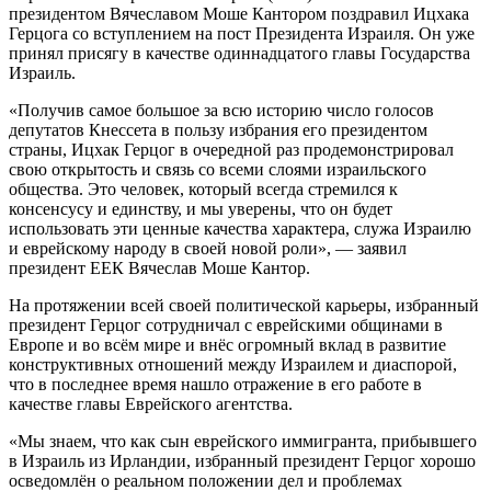
президентом Вячеславом Моше Кантором поздравил Ицхака
Герцога со вступлением на пост Президента Израиля. Он уже
принял присягу в качестве одиннадцатого главы Государства
Израиль.
«Получив самое большое за всю историю число голосов
депутатов Кнессета в пользу избрания его президентом
страны, Ицхак Герцог в очередной раз продемонстрировал
свою открытость и связь со всеми слоями израильского
общества. Это человек, который всегда стремился к
консенсусу и единству, и мы уверены, что он будет
использовать эти ценные качества характера, служа Израилю
и еврейскому народу в своей новой роли», — заявил
президент ЕЕК Вячеслав Моше Кантор.
На протяжении всей своей политической карьеры, избранный
президент Герцог сотрудничал с еврейскими общинами в
Европе и во всём мире и внёс огромный вклад в развитие
конструктивных отношений между Израилем и диаспорой,
что в последнее время нашло отражение в его работе в
качестве главы Еврейского агентства.
«Мы знаем, что как сын еврейского иммигранта, прибывшего
в Израиль из Ирландии, избранный президент Герцог хорошо
осведомлён о реальном положении дел и проблемах