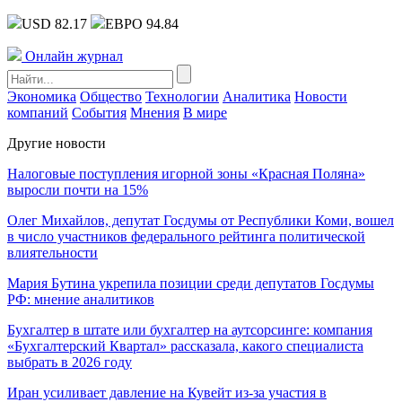
USD 82.17
ЕВРО 94.84
Онлайн журнал
Экономика
Общество
Технологии
Аналитика
Новости
компаний
События
Мнения
В мире
Другие новости
Налоговые поступления игорной зоны «Красная Поляна»
выросли почти на 15%
Олег Михайлов, депутат Госдумы от Республики Коми, вошел
в число участников федерального рейтинга политической
влиятельности
Мария Бутина укрепила позиции среди депутатов Госдумы
РФ: мнение аналитиков
Бухгалтер в штате или бухгалтер на аутсорсинге: компания
«Бухгалтерский Квартал» рассказала, какого специалиста
выбрать в 2026 году
Иран усиливает давление на Кувейт из-за участия в