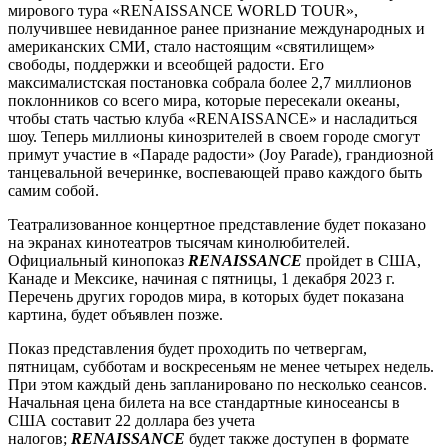
мирового тура «RENAISSANCE WORLD TOUR»,
получившее невиданное ранее признание международных и
американских СМИ, стало настоящим «святилищем»
свободы, поддержки и всеобщей радости. Его
максималистская постановка собрала более 2,7 миллионов
поклонников со всего мира, которые пересекали океаны,
чтобы стать частью клуба «RENAISSANCE» и насладиться
шоу. Теперь миллионы кинозрителей в своем городе смогут
примут участие в «Параде радости» (Joy Parade), грандиозной
танцевальной вечеринке, воспевающей право каждого быть
самим собой.
Театрализованное концертное представление будет показано
на экранах кинотеатров тысячам кинолюбителей.
Официальный кинопоказ
RENAISSANCE
пройдет в США,
Канаде и Мексике, начиная с пятницы, 1 декабря 2023 г.
Перечень других городов мира, в которых будет показана
картина, будет объявлен позже.
Показ представления будет проходить по четвергам,
пятницам, субботам и воскресеньям не менее четырех недель.
При этом каждый день запланировано по несколько сеансов.
Начальная цена билета на все стандартные киносеансы в
США составит 22 доллара без учета
налогов;
RENAISSANCE
будет также доступен в формате