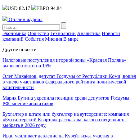
USD 82.17
ЕВРО 94.84
Онлайн журнал
Экономика
Общество
Технологии
Аналитика
Новости
компаний
События
Мнения
В мире
Другие новости
Налоговые поступления игорной зоны «Красная Поляна»
выросли почти на 15%
Олег Михайлов, депутат Госдумы от Республики Коми, вошел
в число участников федерального рейтинга политической
влиятельности
Мария Бутина укрепила позиции среди депутатов Госдумы
РФ: мнение аналитиков
Бухгалтер в штате или бухгалтер на аутсорсинге: компания
«Бухгалтерский Квартал» рассказала, какого специалиста
выбрать в 2026 году
Иран усиливает давление на Кувейт из-за участия в