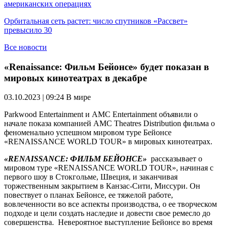
американских операциях
Орбитальная сеть растет: число спутников «Рассвет»
превысило 30
Все новости
«Renaissance: Фильм Бейонсе» будет показан в
мировых кинотеатрах в декабре
03.10.2023 | 09:24
В мире
Parkwood Entertainment и AMC Entertainment объявили о
начале показа компанией AMC Theatres Distribution фильма о
феноменально успешном мировом туре Бейонсе
«RENAISSANCE WORLD TOUR» в мировых кинотеатрах.
«RENAISSANCE: ФИЛЬМ БЕЙОНСЕ»
рассказывает о
мировом туре «RENAISSANCE WORLD TOUR», начиная с
первого шоу в Стокгольме, Швеция, и заканчивая
торжественным закрытием в Канзас-Сити, Миссури. Он
повествует о планах Бейонсе, ее тяжелой работе,
вовлеченности во все аспекты производства, о ее творческом
подходе и цели создать наследие и довести свое ремесло до
совершенства. Невероятное выступление Бейонсе во время