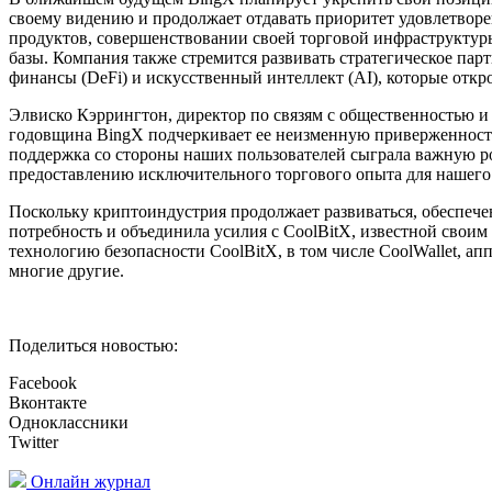
своему видению и продолжает отдавать приоритет удовлетворе
продуктов, совершенствовании своей торговой инфраструктур
базы. Компания также стремится развивать стратегическое пар
финансы (DeFi) и искусственный интеллект (AI), которые отк
Элвиско Кэррингтон, директор по связям с общественностью и 
годовщина BingX подчеркивает ее неизменную приверженност
поддержка со стороны наших пользователей сыграла важную 
предоставлению исключительного торгового опыта для нашего 
Поскольку криптоиндустрия продолжает развиваться, обеспечен
потребность и объединила усилия с CoolBitX, известной свои
технологию безопасности CoolBitX, в том числе CoolWallet, ап
многие другие.
Поделиться новостью:
Facebook
Вконтакте
Одноклассники
Twitter
Онлайн журнал