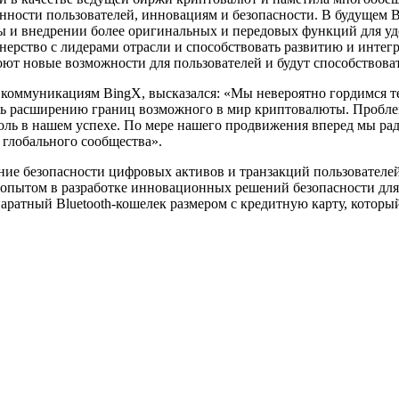
нности пользователей, инновациям и безопасности. В будущем 
ы и внедрении более оригинальных и передовых функций для уд
тнерство с лидерами отрасли и способствовать развитию и интег
роют новые возможности для пользователей и будут способствов
коммуникациям BingX, высказался: «Мы невероятно гордимся тем
ь расширению границ возможного в мир криптовалюты. Проблем
роль в нашем успехе. По мере нашего продвижения вперед мы 
глобального сообщества».
ие безопасности цифровых активов и транзакций пользователей 
м опытом в разработке инновационных решений безопасности для
паратный Bluetooth-кошелек размером с кредитную карту, который