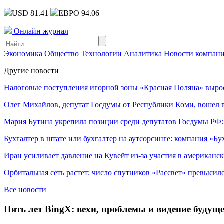
USD 81.41
ЕВРО 94.06
Онлайн журнал
Экономика
Общество
Технологии
Аналитика
Новости компан
Другие новости
Налоговые поступления игорной зоны «Красная Поляна» выро
Олег Михайлов, депутат Госдумы от Республики Коми, вошел в
Мария Бутина укрепила позиции среди депутатов Госдумы РФ:
Бухгалтер в штате или бухгалтер на аутсорсинге: компания «Бу
Иран усиливает давление на Кувейт из-за участия в американс
Орбитальная сеть растет: число спутников «Рассвет» превысил
Все новости
Пять лет BingX: вехи, проблемы и видение будущ