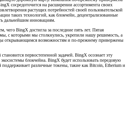
BingX сосредоточится на расширении ассортимента своих
овлетворения растущих потребностей своей пользовательской
рации таких технологий, как блокчейн, децентрализованные
ать дальнейшим инновациям.
, чего BingX достигла за последние пять лет. Пятая
ы, с которыми мы столкнулись, укрепили нашу решимость, а
рады открывающимся возможностям и по-прежнему привержены
становится первостепенной задачей. BingX осознает эту
 экосистемы блокчейна. BingX будет использовать передовую
 поддерживает различные токены, такие как Bitcoin, Etherium и