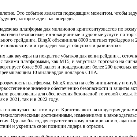
илетие. Это событие является подходящим моментом, чтобы заду
удущее, которое ждет нас впереди.
 надежная платформа для миллионов криптоэнтузиастов по всему 
ователей безопасные, инновационные и удобные услуги по торго
ного трейдинга, BingX объединила 8000 элитных трейдеров и 2
е пользователи и трейдеры могут общаться и развиваться.
их как ваучеры на покрытие убытков для копитрейдинга, сеточная
с такими платформами, как MT5, и запустила торговлю на сигна
ртирует более 500 валют и поддерживает более 200 целевых кон
, превышающим 10 миллиардов долларов США.
озрачность платформы, BingX взяла на себя инициативу и опубли
первостепенное значение обеспечению безопасности и защиты ак
ли реализованы для обеспечения безопасной торговой среды. 
 в 2021, так и в 2022 году.
на столкнулась на этом пути. Криптовалютная индустрия динами
с технологическими достижениями, изменениями в законодатель
вития. Однако благодаря стратегическому планированию, адапт
твий и укрепила свои позиции лидера в отрасли.
и в качестве ведущей биржи криптовалют и наметила многооб