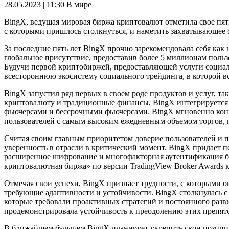
28.05.2023 | 11:30
В мире
BingX, ведущая мировая биржа криптовалют отметила свое пят
с которыми пришлось столкнуться, и наметить захватывающее б
За последние пять лет BingX прочно зарекомендовала себя как
глобальное присутствие, предоставив более 5 миллионам польз
Будучи первой криптобиржей, предоставляющей услуги социаль
всестороннюю экосистему социального трейдинга, в которой вс
BingX запустил ряд первых в своем роде продуктов и услуг, так
криптовалюту и традиционные финансы, BingX интегрируется 
фьючерсами и бессрочными фьючерсами. BingX мгновенно конве
пользователей с самым высоким ежедневным объемом торгов
Считая своим главным приоритетом доверие пользователей и пр
уверенность в отрасли в критический момент. BingX придает 
расширенное шифрование и многофакторная аутентификация бы
криптовалютная биржа» по версии TradingView Broker Awards как
Отмечая свои успехи, BingX признает трудности, с которыми о
требующие адаптивности и устойчивости. BingX столкнулась 
которые требовали проактивных стратегий и постоянного раз
продемонстрировала устойчивость к преодолению этих препятс
В ближайшем будущем BingX планирует укрепить свои позици