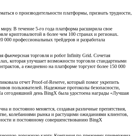
маться о производительности платформы, признать трудности,
миру. В течение 5-го года платформа расширила свое
вле криптовалютой в более чем 100 странах и регионах.
0 000 профессиональных трейдеров и разработала
 фьючерсная торговля и робот Infinity Grid. Сочетая
лах, которая улучшает возможности торговли стандартными
трактов, а ежедневно на платформе торгуют более 150 000
ковала отчет Proof-of-Reserve, который помог укрепить
тивов пользователей. Надежные протоколы безопасности,
На сегодняшний день BingX была удостоена награды «Лучшая
чна и постоянно меняется, создавая различные препятствия,
стве, колебаниями рынка и растущими ожиданиями клиентов,
ивности и постоянному совершенствованию BingX
ещающую дорожную карту. Компания по-прежнему привержена