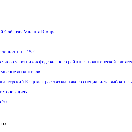
ий
События
Мнения
В мире
сли почти на 15%
 число участников федерального рейтинга политической влияте
 мнение аналитиков
хгалтерский Квартал» рассказала, какого специалиста выбрать в 
ких операциях
о 30
его