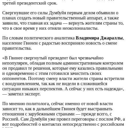
третий президентский срок.
Свергнувшие его силы Думбуйя первым делом объявили о
планах создать новый правительственный аппарат, а также
заявили, что главная их задача — вернуть жителям страны то,
что в свое время у них отняли неоколониалисты.
По словам политического аналитика
Владимира Джараллы
,
население Гвинеи с радостью восприняло новость о смене
правительства.
«В Гвинее свергнутый президент был чрезвычайно
непопулярен, обладая полным административным контролем
он продавил те решения, которые ему казались правильными
и одновременно с этим готовился зачистить своих
оппонентов. Поэтому смену власти жители страны встретили
с воодушевлением, так как не видели в сложившейся
ситуации никаких перспектив. А сейчас у них есть надежда»,
— заметил эксперт.
По мнению политолога, сейчас именно от новой власти
зависит то, как в дальнейшем Гвинея будет выстраивать
отношения с зарубежными странами — прежде всего, с
Россией. Сам Думбуйя уже провел переговоры с послом РФ, а
вот подробностей о контактах непосредственно с российским