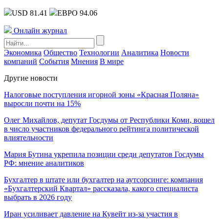
USD 81.41
ЕВРО 94.06
Онлайн журнал
Экономика
Общество
Технологии
Аналитика
Новости
компаний
События
Мнения
В мире
Другие новости
Налоговые поступления игорной зоны «Красная Поляна»
выросли почти на 15%
Олег Михайлов, депутат Госдумы от Республики Коми, вошел
в число участников федерального рейтинга политической
влиятельности
Мария Бутина укрепила позиции среди депутатов Госдумы
РФ: мнение аналитиков
Бухгалтер в штате или бухгалтер на аутсорсинге: компания
«Бухгалтерский Квартал» рассказала, какого специалиста
выбрать в 2026 году
Иран усиливает давление на Кувейт из-за участия в