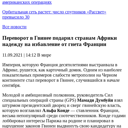
американских операциях
Орбитальная сеть растет: число спутников «Рассвет»
превысило 30
Все новости
Переворот в Гвинее подарил странам Африки
надежду на избавление от гнета Франции
11.09.2021 | 14:12
В мире
Империя, которую Франция десятилетиями выстраивала в
Африке, рушится, как карточный домик. Одним из наиболее
показательных примеров слабости метрополии на Черном
континенте стал переворот в Гвинее, случившийся в начале
сентября.
Молодой и амбициозный полковник, руководитель Сил
специальных операций страны (GPS)
Мамади Думбуйя
взял
штурмом президентский дворец и сверг гвинейскую власть,
которую возглавлял
Альфа Конде
— ставленник Франции,
весьма непопулярный среди соотечественников. Конде годами
лоббировал интересы Парижа на родине и планировал в
нарушение законов Гвинеи выдвинуть свою кандидатуру на