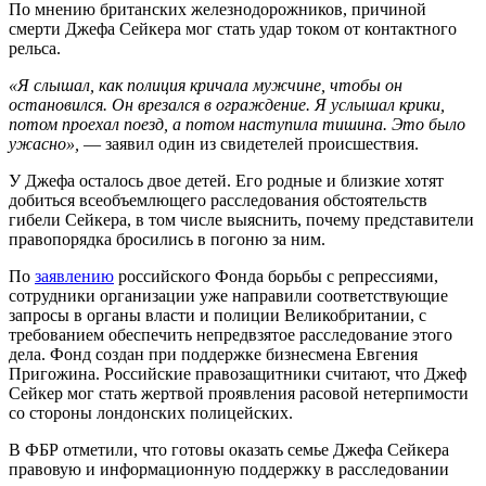
По мнению британских железнодорожников, причиной
смерти Джефа Сейкера мог стать удар током от контактного
рельса.
«Я слышал, как полиция кричала мужчине, чтобы он
остановился. Он врезался в ограждение. Я услышал крики,
потом проехал поезд, а потом наступила тишина. Это было
ужасно»,
— заявил один из свидетелей происшествия.
У Джефа осталось двое детей. Его родные и близкие хотят
добиться всеобъемлющего расследования обстоятельств
гибели Сейкера, в том числе выяснить, почему представители
правопорядка бросились в погоню за ним.
По
заявлению
российского Фонда борьбы с репрессиями,
сотрудники организации уже направили соответствующие
запросы в органы власти и полиции Великобритании, с
требованием обеспечить непредвзятое расследование этого
дела. Фонд создан при поддержке бизнесмена Евгения
Пригожина. Российские правозащитники считают, что Джеф
Сейкер мог стать жертвой проявления расовой нетерпимости
со стороны лондонских полицейских.
В ФБР отметили, что готовы оказать семье Джефа Сейкера
правовую и информационную поддержку в расследовании