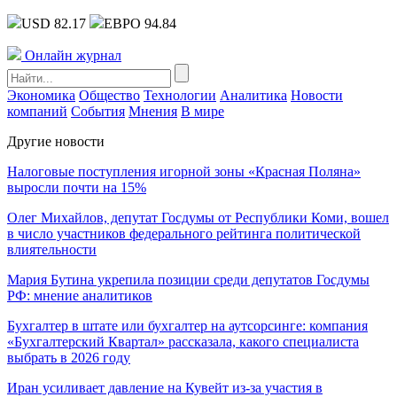
USD 82.17
ЕВРО 94.84
Онлайн журнал
Экономика
Общество
Технологии
Аналитика
Новости
компаний
События
Мнения
В мире
Другие новости
Налоговые поступления игорной зоны «Красная Поляна»
выросли почти на 15%
Олег Михайлов, депутат Госдумы от Республики Коми, вошел
в число участников федерального рейтинга политической
влиятельности
Мария Бутина укрепила позиции среди депутатов Госдумы
РФ: мнение аналитиков
Бухгалтер в штате или бухгалтер на аутсорсинге: компания
«Бухгалтерский Квартал» рассказала, какого специалиста
выбрать в 2026 году
Иран усиливает давление на Кувейт из-за участия в