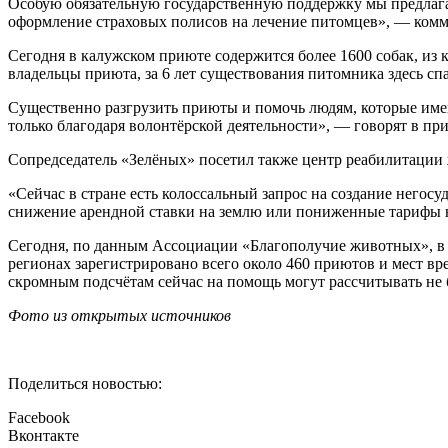
Особую обязательную государственную поддержку мы предлага
оформление страховых полисов на лечение питомцев», — ком
Сегодня в калужском приюте содержится более 1600 собак, из
владельцы приюта, за 6 лет существования питомника здесь спа
Существенно разгрузить приюты и помочь людям, которые име
только благодаря волонтёрской деятельности», — говорят в пр
Сопредседатель «Зелёных» посетил также центр реабилитации 
«Сейчас в стране есть колоссальный запрос на создание него
снижение арендной ставки на землю или пониженные тарифы н
Сегодня, по данным Ассоциации «Благополучие животных», в Р
регионах зарегистрировано всего около 460 приютов и мест вр
скромным подсчётам сейчас на помощь могут рассчитывать не
Фото из открытых источников
Поделиться новостью:
Facebook
Вконтакте