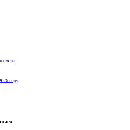
льности
2026 году
ёные»