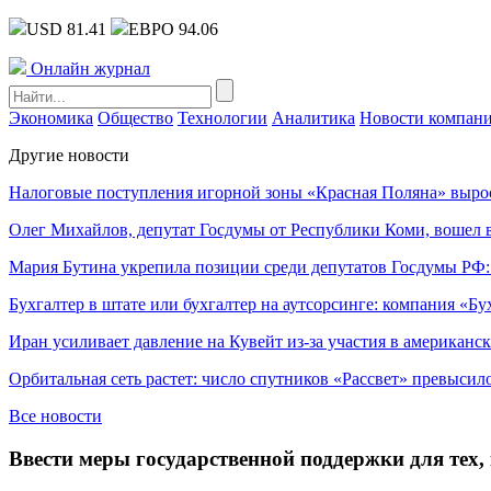
USD 81.41
ЕВРО 94.06
Онлайн журнал
Экономика
Общество
Технологии
Аналитика
Новости компан
Другие новости
Налоговые поступления игорной зоны «Красная Поляна» выро
Олег Михайлов, депутат Госдумы от Республики Коми, вошел в
Мария Бутина укрепила позиции среди депутатов Госдумы РФ:
Бухгалтер в штате или бухгалтер на аутсорсинге: компания «Бу
Иран усиливает давление на Кувейт из-за участия в американс
Орбитальная сеть растет: число спутников «Рассвет» превысил
Все новости
Ввести меры государственной поддержки для тех,