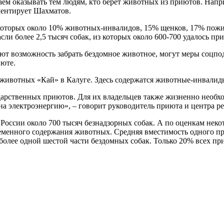
ем оказывать тем людям, кто берет животных из приютов. Напри
ментирует Шахматов.
 которых около 10% животных-инвалидов, 15% щенков, 17% пожи
сли более 2,5 тысяч собак, из которых около 600-700 удалось пр
ют возможность забрать бездомное животное, могут меры соцпо
июте.
животных «Кай» в Калуге. Здесь содержатся животные-инвалиды
сударственных приютов. Для их владельцев также жизненно необ
а электроэнергию», – говорит руководитель приюта и центра р
оссии около 700 тысяч безнадзорных собак. А по оценкам некот
еменного содержания животных. Средняя вместимость одного при
 более одной шестой части бездомных собак. Только 20% всех 