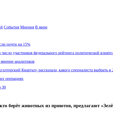
ий
События
Мнения
В мире
сли почти на 15%
 число участников федерального рейтинга политической влияте
 мнение аналитиков
хгалтерский Квартал» рассказала, какого специалиста выбрать в 
ких операциях
о 30
 кто берёт животных из приютов, предлагают «Зел