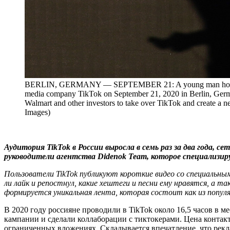
BERLIN, GERMANY — SEPTEMBER 21: A young man holding a s
media company TikTok on September 21, 2020 in Berlin, Germa
Walmart and other investors to take over TikTok and create a
Images)
Аудитория TikTok в России выросла в семь раз за два года, 
руководители агентства Didenok Team, которое специализируе
Пользователи TikTok публикуют короткие видео со специальны
ли лайк и репостнул, какие хештеги и песни ему нравятся, а
формируется уникальная лента, которая состоит как из популя
В 2020 году россияне проводили в TikTok около 16,5 часов в 
кампании и сделали коллаборации с тиктокерами. Цена контакт
ограниченных вложениях. Складывается впечатление, что рекла