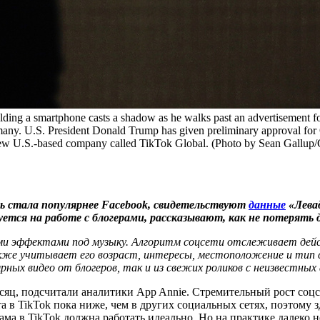
martphone casts a shadow as he walks past an advertisement for
ny. U.S. President Donald Trump has given preliminary approval for 
 new U.S.-based company called TikTok Global. (Photo by Sean Gallup/
сеть стала популярнее Facebook, свидетельствуют
данные
«Левад
тся на работе с блогерами, рассказывают, как не потерять де
ми эффектами под музыку. Алгоритм соцсети отслеживает дейст
 также учитывает его возраст, интересы, местоположение и тип
рных видео от блогеров, так и из свежих роликов с неизвестных
месяц, подсчитали аналитики App Annie. Стремительный рост соц
а в TikTok пока ниже, чем в других социальных сетях, поэтому 
ма в TikTok должна работать идеально. Но на практике далеко н