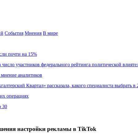
ий
События
Мнения
В мире
сли почти на 15%
 число участников федерального рейтинга политической влияте
 мнение аналитиков
хгалтерский Квартал» рассказала, какого специалиста выбрать в 
ких операциях
о 30
ешения настройки рекламы в TikTok