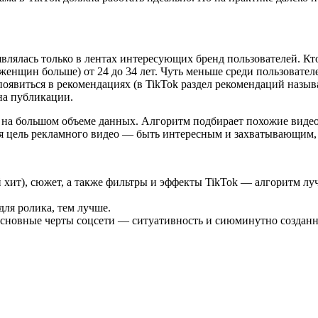
являлась только в лентах интересующих бренд пользователей. Кт
енщин больше) от 24 до 34 лет. Чуть меньше среди пользовате
появиться в рекомендациях (в TikTok раздел рекомендаций назыв
на публикации.
я на большом объеме данных. Алгоритм подбирает похожие видео,
ая цель рекламного видео — быть интересным и захватывающим, 
ит), сюжет, а также фильтры и эффекты TikTok — алгоритм луч
для ролика, тем лучше.
 основные черты соцсети — ситуативность и сиюминутно созданн