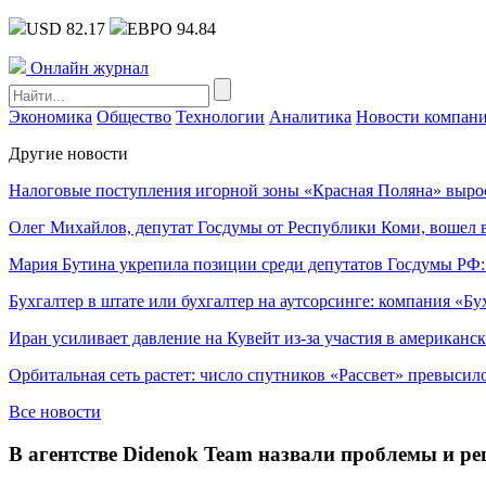
USD 82.17
ЕВРО 94.84
Онлайн журнал
Экономика
Общество
Технологии
Аналитика
Новости компан
Другие новости
Налоговые поступления игорной зоны «Красная Поляна» выро
Олег Михайлов, депутат Госдумы от Республики Коми, вошел в
Мария Бутина укрепила позиции среди депутатов Госдумы РФ:
Бухгалтер в штате или бухгалтер на аутсорсинге: компания «Бу
Иран усиливает давление на Кувейт из-за участия в американс
Орбитальная сеть растет: число спутников «Рассвет» превысил
Все новости
В агентстве Didenok Team назвали проблемы и р