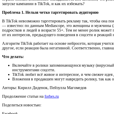
запуске кампании в TikTok, и как их избежать?
Проблема 1. Нельзя четко таргетировать аудиторию
В TikTok невозможно таргетировать рекламу так, чтобы она по
— известно: по данным Mediascope, это женщины и мужчины (ж
подростков и людей в возрасте 55+. Тем не менее ролик может 
от их интересов, предыдущего поведения в соцсети и реакций 
Алгоритм TikTok работает на основе нейросети, которая учитс
другое, если реакция была негативной. Соответственно, главн
Что делать:
Включайте в ролики запоминающуюся музыку (вирусный х
инструментами соцсети.
TikTok любит всё живое и интересное, и чем свежее идея 
Вложения в продакшен могут навредить ролику, так как
Авторы: Кирилл Диденок, Пейзулла Магомедов
Продолжение статьи на
forbes.ru
Поделиться новостью:
Facebook