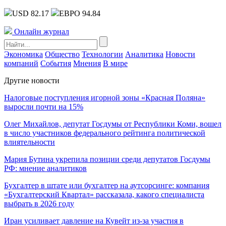
USD 82.17
ЕВРО 94.84
Онлайн журнал
Экономика
Общество
Технологии
Аналитика
Новости
компаний
События
Мнения
В мире
Другие новости
Налоговые поступления игорной зоны «Красная Поляна»
выросли почти на 15%
Олег Михайлов, депутат Госдумы от Республики Коми, вошел
в число участников федерального рейтинга политической
влиятельности
Мария Бутина укрепила позиции среди депутатов Госдумы
РФ: мнение аналитиков
Бухгалтер в штате или бухгалтер на аутсорсинге: компания
«Бухгалтерский Квартал» рассказала, какого специалиста
выбрать в 2026 году
Иран усиливает давление на Кувейт из-за участия в