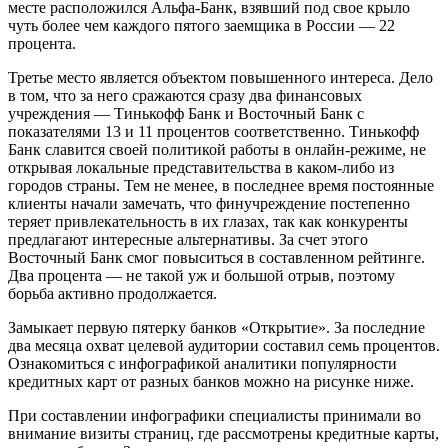
месте расположился Альфа-Банк, взявший под свое крыло
чуть более чем каждого пятого заемщика в России — 22
процента.
Третье место является объектом повышенного интереса. Дело
в том, что за него сражаются сразу два финансовых
учреждения — Тинькофф Банк и Восточный Банк с
показателями 13 и 11 процентов соответственно. Тинькофф
Банк славится своей политикой работы в онлайн-режиме, не
открывая локальные представительства в каком-либо из
городов страны. Тем не менее, в последнее время постоянные
клиенты начали замечать, что финучреждение постепенно
теряет привлекательность в их глазах, так как конкуренты
предлагают интересные альтернативы. За счет этого
Восточный Банк смог повыситься в составленном рейтинге.
Два процента — не такой уж и большой отрыв, поэтому
борьба активно продолжается.
Замыкает первую пятерку банков «Открытие». За последние
два месяца охват целевой аудитории составил семь процентов.
Ознакомиться с инфографикой аналитики популярности
кредитных карт от разных банков можно на рисунке ниже.
При составлении инфографики специалисты принимали во
внимание визиты страниц, где рассмотрены кредитные карты,