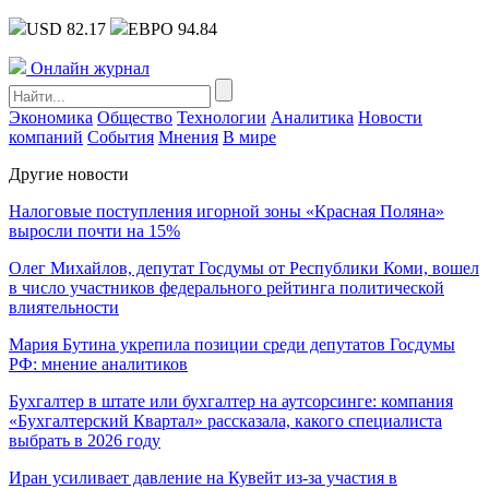
USD 82.17
ЕВРО 94.84
Онлайн журнал
Экономика
Общество
Технологии
Аналитика
Новости
компаний
События
Мнения
В мире
Другие новости
Налоговые поступления игорной зоны «Красная Поляна»
выросли почти на 15%
Олег Михайлов, депутат Госдумы от Республики Коми, вошел
в число участников федерального рейтинга политической
влиятельности
Мария Бутина укрепила позиции среди депутатов Госдумы
РФ: мнение аналитиков
Бухгалтер в штате или бухгалтер на аутсорсинге: компания
«Бухгалтерский Квартал» рассказала, какого специалиста
выбрать в 2026 году
Иран усиливает давление на Кувейт из-за участия в