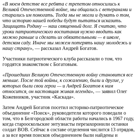
«В моем детстве все ребята с трепетом относились к
Великой Отечественной войне, мы общались с ветеранами и
старались им помогать. Тогда мы не могли и думать о том,
что историю нашей победы будут пытаться исказить.
Защищать Родину — наш священный долг. Я считаю, что
уроки патриотического воспитания нужно вводить как
можно раньше и сделать их обязательными — в школе,
детском саду. Иначе мы можем потерять нашу молодежь и
нашу страну»
, — рассказал Андрей Богатов.
Участники патриотического клуба рассказали о том, что
гордятся знакомством с Богатовым.
«Прошедших Великую Отечественную войну становится все
меньше. После той войны, к сожалению, были и другие, у
которых были свои герои — и Андрей Богатов к ним
относится, он настоящая живая легенда»
, — заявил Олег
Кожевников, участник «Каскада».
Затем Андрей Богатов посетил историко-патриотическое
объединение «Поиск», руководители которого поведали о
том, что в Белгородской области работы начались в 1967 году,
когда старооскольские энтузиасты перезахоронили останки
солдат ВОВ. Сейчас в составе отделения числится 13 отрядов,
а за все время поисков объединением были найдены и