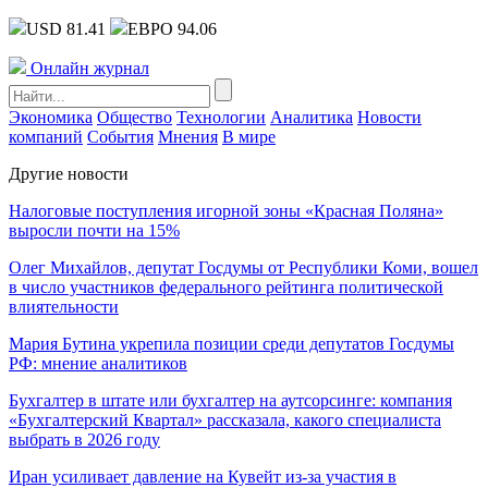
USD 81.41
ЕВРО 94.06
Онлайн журнал
Экономика
Общество
Технологии
Аналитика
Новости
компаний
События
Мнения
В мире
Другие новости
Налоговые поступления игорной зоны «Красная Поляна»
выросли почти на 15%
Олег Михайлов, депутат Госдумы от Республики Коми, вошел
в число участников федерального рейтинга политической
влиятельности
Мария Бутина укрепила позиции среди депутатов Госдумы
РФ: мнение аналитиков
Бухгалтер в штате или бухгалтер на аутсорсинге: компания
«Бухгалтерский Квартал» рассказала, какого специалиста
выбрать в 2026 году
Иран усиливает давление на Кувейт из-за участия в