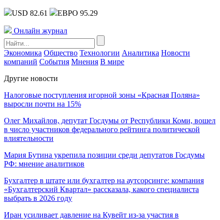
USD 82.61
ЕВРО 95.29
Онлайн журнал
Экономика
Общество
Технологии
Аналитика
Новости
компаний
События
Мнения
В мире
Другие новости
Налоговые поступления игорной зоны «Красная Поляна»
выросли почти на 15%
Олег Михайлов, депутат Госдумы от Республики Коми, вошел
в число участников федерального рейтинга политической
влиятельности
Мария Бутина укрепила позиции среди депутатов Госдумы
РФ: мнение аналитиков
Бухгалтер в штате или бухгалтер на аутсорсинге: компания
«Бухгалтерский Квартал» рассказала, какого специалиста
выбрать в 2026 году
Иран усиливает давление на Кувейт из-за участия в