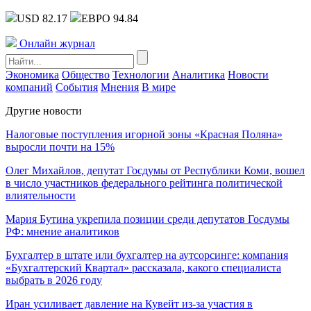
USD 82.17
ЕВРО 94.84
Онлайн журнал
Экономика
Общество
Технологии
Аналитика
Новости
компаний
События
Мнения
В мире
Другие новости
Налоговые поступления игорной зоны «Красная Поляна»
выросли почти на 15%
Олег Михайлов, депутат Госдумы от Республики Коми, вошел
в число участников федерального рейтинга политической
влиятельности
Мария Бутина укрепила позиции среди депутатов Госдумы
РФ: мнение аналитиков
Бухгалтер в штате или бухгалтер на аутсорсинге: компания
«Бухгалтерский Квартал» рассказала, какого специалиста
выбрать в 2026 году
Иран усиливает давление на Кувейт из-за участия в