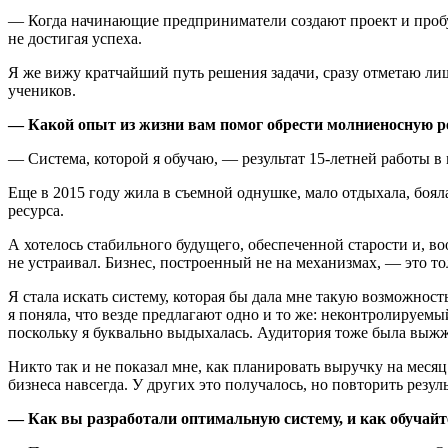
— Когда начинающие предприниматели создают проект и пробую
не достигая успеха.
Я же вижу кратчайший путь решения задачи, сразу отметаю лиш
учеников.
— Какой опыт из жизни вам помог обрести молниеносную р
— Система, которой я обучаю, — результат 15-летней работы в 
Еще в 2015 году жила в съемной однушке, мало отдыхала, бояла
ресурса.
А хотелось стабильного будущего, обеспеченной старости и, во
не устраивал. Бизнес, построенный не на механизмах, — это т
Я стала искать систему, которая бы дала мне такую возможност
я поняла, что везде предлагают одно и то же: неконтролируем
поскольку я буквально выдыхалась. Аудитория тоже была выжже
Никто так и не показал мне, как планировать выручку на месяц
бизнеса навсегда. У других это получалось, но повторить резул
— Как вы разработали оптимальную систему, и как обучайт