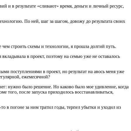
й и в результате «сливают» время, деньги и личный ресурс,
хнологию. По ней, шаг за шагом, довожу до результата своих
е чем строить схемы и технологии, я прошла долгий путь.
я вкладывала в проект, поэтому на семью уже не оставалось
ными поступлениями в проект, но результат на авось меня уже
регулярной, ежемесячной?
енег: нужно было решение. Но каково было мое удивление, когда
ме того, после запуска приходилось восстанавливаться,
то в погоне за ним тратил годы, терпел убытки и уходил из