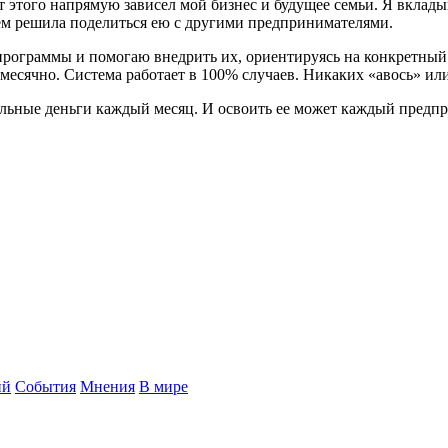
т этого напрямую зависел мой бизнес и будущее семьи. Я вклады
ем решила поделиться ею с другими предпринимателями.
ограммы и помогаю внедрить их, ориентируясь на конкретный п
есячно. Система работает в 100% случаев. Никаких «авось» или
ильные деньги каждый месяц. И освоить ее может каждый предп
ий
События
Мнения
В мире