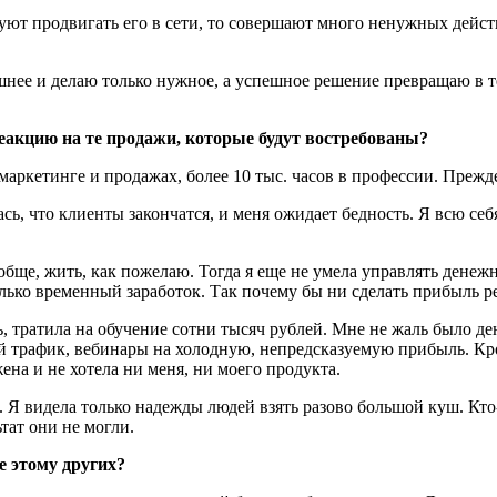
т продвигать его в сети, то совершают много ненужных действи
нее и делаю только нужное, а успешное решение превращаю в те
еакцию на те продажи, которые будут востребованы?
маркетинге и продажах, более 10 тыс. часов в профессии. Прежд
сь, что клиенты закончатся, и меня ожидает бедность. Я всю себ
обще, жить, как пожелаю. Тогда я еще не умела управлять денеж
олько временный заработок. Так почему бы ни сделать прибыль 
ь, тратила на обучение сотни тысяч рублей. Мне не жаль было д
ый трафик, вебинары на холодную, непредсказуемую прибыль. Кро
на и не хотела ни меня, ни моего продукта.
. Я видела только надежды людей взять разово большой куш. Кто-
ьтат они не могли.
е этому других?