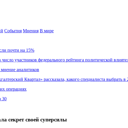
ий
События
Мнения
В мире
сли почти на 15%
 число участников федерального рейтинга политической влияте
 мнение аналитиков
хгалтерский Квартал» рассказала, какого специалиста выбрать в 
ких операциях
о 30
а секрет своей суперсилы