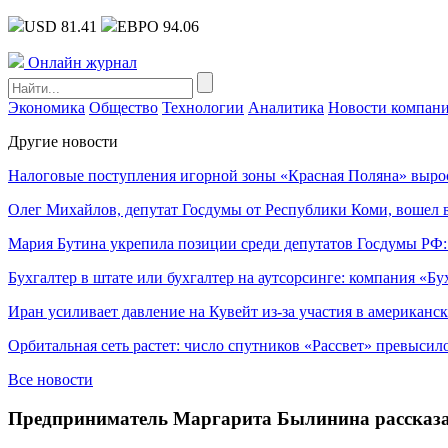
USD 81.41
ЕВРО 94.06
Онлайн журнал
Экономика
Общество
Технологии
Аналитика
Новости компан
Другие новости
Налоговые поступления игорной зоны «Красная Поляна» выро
Олег Михайлов, депутат Госдумы от Республики Коми, вошел в
Мария Бутина укрепила позиции среди депутатов Госдумы РФ:
Бухгалтер в штате или бухгалтер на аутсорсинге: компания «Бу
Иран усиливает давление на Кувейт из-за участия в американс
Орбитальная сеть растет: число спутников «Рассвет» превысил
Все новости
Предприниматель Маргарита Былинина рассказал