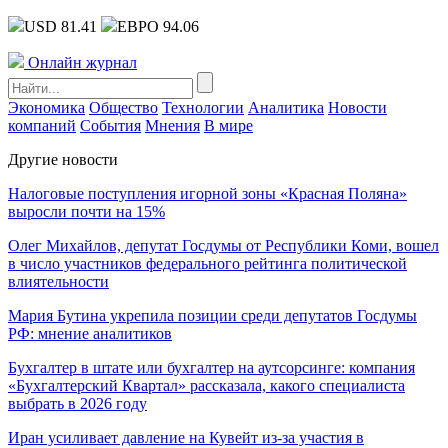
USD 81.41
ЕВРО 94.06
Онлайн журнал
Экономика
Общество
Технологии
Аналитика
Новости
компаний
События
Мнения
В мире
Другие новости
Налоговые поступления игорной зоны «Красная Поляна»
выросли почти на 15%
Олег Михайлов, депутат Госдумы от Республики Коми, вошел
в число участников федерального рейтинга политической
влиятельности
Мария Бутина укрепила позиции среди депутатов Госдумы
РФ: мнение аналитиков
Бухгалтер в штате или бухгалтер на аутсорсинге: компания
«Бухгалтерский Квартал» рассказала, какого специалиста
выбрать в 2026 году
Иран усиливает давление на Кувейт из-за участия в