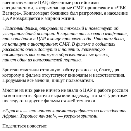
военнослужащие ЦАР, обученные российскими
специалистами, которых западные СМИ причисляют к «ЧВК
Вагнера». Конгломерат боевиков был разгромлен, а население
ЦАР возвращается к мирной жизни.
«Тяжелый фильм, откровенно тяжелый и повествует об
ультрановейшей истории. В картине рассказали о конфликте,
произошедшем в ЦАР в конце прошлого года. Что там было,
не напишут в иностранных СМИ. В фильме о событиях
рассказано очень доступно и понятно. Рекомендую
посмотреть как минимум в образовательных целях», —
пишет один из пользователей портала.
Зрители отметили отличную работу режиссера, благодаря
которому в фильме отсутствуют киноляпы и несоответствия.
Продуманы все мелочи, пишут пользователи.
Многие из них ранее ничего не знали о ЦАР и работе россиян
на континенте. Зрители выразили надежду, что за «Туристом»
последуют и другие фильмы схожей тематики.
«Турист» — это начало кинематографического исследования
Африки. Хорошее начало!
»
, — уверены зрители.
Поделиться новостью: