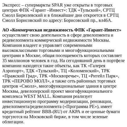
Экспресс – супермаркты SPAR уже открыты в торговых
центрах ФПК «Гарант –Инвест»: ТДК «Тульский», СРТЦ
Смолл Бирюлевский и в ближайшие дни откроется в СРТЦ
Смолл Борисовский по адресу: Борисовский пр., вл46А.
АО «Коммерческая недвижимость ФПК «Гарант-Инвест»
осуществляет свою деятельность в сфере девелопмента и
редевелопмента коммерческой недвижимости Москвы.
Компания владеет и управляет современными
высококлассными торговыми и многофункциональными
центрами в Москве, общая посещаемость которых составляет
35 миллионов человек в год. На сегодняшний день в портфеле
компании находятся такие объекты, как ТК «Галерея
Аэропорт», ТДК «Тульский», ТЦ «Коломенский», ТРК
«Пражский Град», ТРК «Москворечье», ТЦ «Ритейл Парк»,
ТРК «ПЕРОВО МОЛЛ», а также сеть районных торговых
центров «Смолл», многофункциональные здания в центре
Москвы, девелоперский проект многофункционального
комплекса WEST MALL. Компания реализует
инвестиционную программу модернизации, реновации,
девелопмента/редевелопмента («Программа РЕ»), имеет
кредитный рейтинг BBB-(RU) от АКРА и ее ценные бумаги
торгуются на Московской бирже, в том числе зеленые
облигации.