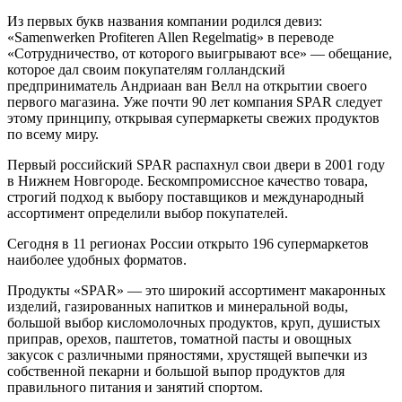
Из первых букв названия компании родился девиз:
«Samenwerken Profiteren Allen Regelmatig» в переводе
«Сотрудничество, от которого выигрывают все» — обещание,
которое дал своим покупателям голландский
предприниматель Андриаан ван Велл на открытии своего
первого магазина. Уже почти 90 лет компания SPAR следует
этому принципу, открывая супермаркеты свежих продуктов
по всему миру.
Первый российский SPAR распахнул свои двери в 2001 году
в Нижнем Новгороде. Бескомпромиссное качество товара,
строгий подход к выбору поставщиков и международный
ассортимент определили выбор покупателей.
Сегодня в 11 регионах России открыто 196 супермаркетов
наиболее удобных форматов.
Продукты «SPAR» — это широкий ассортимент макаронных
изделий, газированных напитков и минеральной воды,
большой выбор кисломолочных продуктов, круп, душистых
приправ, орехов, паштетов, томатной пасты и овощных
закусок с различными пряностями, хрустящей выпечки из
собственной пекарни и большой выпор продуктов для
правильного питания и занятий спортом.