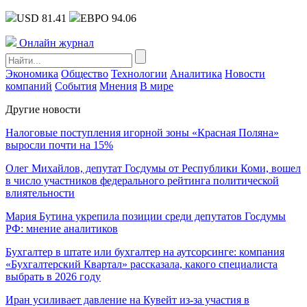
USD 81.41
ЕВРО 94.06
Онлайн журнал
Экономика
Общество
Технологии
Аналитика
Новости
компаний
События
Мнения
В мире
Другие новости
Налоговые поступления игорной зоны «Красная Поляна»
выросли почти на 15%
Олег Михайлов, депутат Госдумы от Республики Коми, вошел
в число участников федерального рейтинга политической
влиятельности
Мария Бутина укрепила позиции среди депутатов Госдумы
РФ: мнение аналитиков
Бухгалтер в штате или бухгалтер на аутсорсинге: компания
«Бухгалтерский Квартал» рассказала, какого специалиста
выбрать в 2026 году
Иран усиливает давление на Кувейт из-за участия в