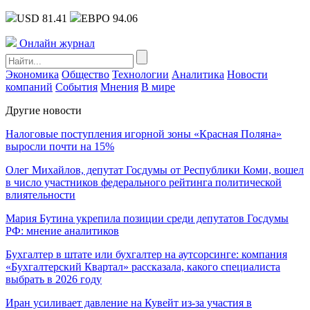
USD 81.41
ЕВРО 94.06
Онлайн журнал
Экономика
Общество
Технологии
Аналитика
Новости
компаний
События
Мнения
В мире
Другие новости
Налоговые поступления игорной зоны «Красная Поляна»
выросли почти на 15%
Олег Михайлов, депутат Госдумы от Республики Коми, вошел
в число участников федерального рейтинга политической
влиятельности
Мария Бутина укрепила позиции среди депутатов Госдумы
РФ: мнение аналитиков
Бухгалтер в штате или бухгалтер на аутсорсинге: компания
«Бухгалтерский Квартал» рассказала, какого специалиста
выбрать в 2026 году
Иран усиливает давление на Кувейт из-за участия в