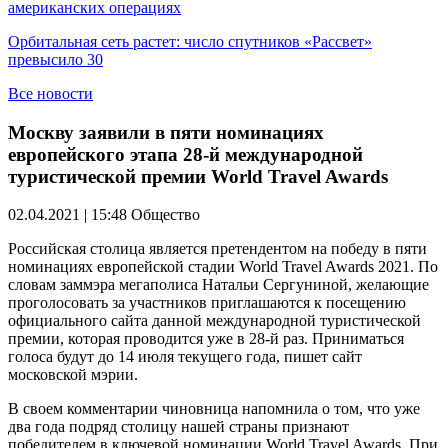
американских операциях
Орбитальная сеть растет: число спутников «Рассвет»
превысило 30
Все новости
Москву заявили в пяти номинациях
европейского этапа 28-й международной
туристической премии World Travel Awards
02.04.2021 | 15:48
Общество
Российская столица является претендентом на победу в пяти
номинациях европейской стадии World Travel Awards 2021. По
словам заммэра мегаполиса Натальи Сергуниной, желающие
проголосовать за участников приглашаются к посещению
официального сайта данной международной туристической
премии, которая проводится уже в 28-й раз. Приниматься
голоса будут до 14 июля текущего года, пишет сайт
московской мэрии.
В своем комментарии чиновница напомнила о том, что уже
два года подряд столицу нашей страны признают
победителем в ключевой номинации World Travel Awards. При