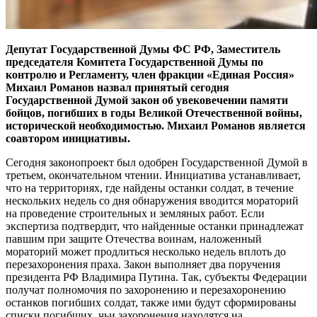
Депутат Государственной Думы ФС РФ, Заместитель
председателя Комитета Государственной Думы по
контролю и Регламенту, член фракции «Единая Россия»
Михаил Романов назвал принятый сегодня
Государственной Думой закон об увековечении памяти
бойцов, погибших в годы Великой Отечественной войны,
исторической необходимостью. Михаил Романов является
соавтором инициативы.
Сегодня законопроект был одобрен Государственной Думой в
третьем, окончательном чтении. Инициатива устанавливает,
что на территориях, где найдены останки солдат, в течение
нескольких недель со дня обнаружения вводится мораторий
на проведение строительных и земляных работ. Если
экспертиза подтвердит, что найденные останки принадлежат
павшим при защите Отечества воинам, наложенный
мораторий может продлиться несколько недель вплоть до
перезахоронения праха. Закон выполняет два поручения
президента РФ Владимира Путина. Так, субъекты Федерации
получат полномочия по захоронению и перезахоронению
останков погибших солдат, также ими будут сформированы
списки погибших, чьи захоронения находятся на