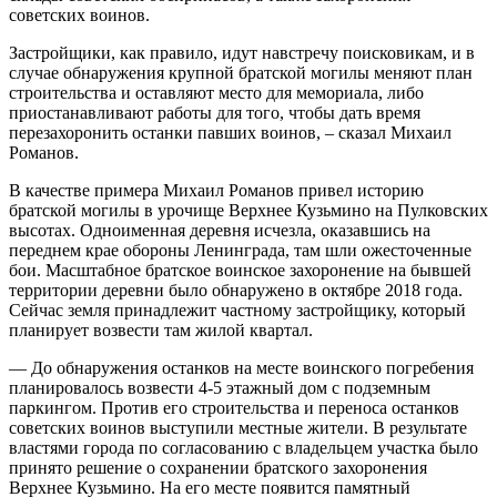
советских воинов.
Застройщики, как правило, идут навстречу поисковикам, и в
случае обнаружения крупной братской могилы меняют план
строительства и оставляют место для мемориала, либо
приостанавливают работы для того, чтобы дать время
перезахоронить останки павших воинов, – сказал Михаил
Романов.
В качестве примера Михаил Романов привел историю
братской могилы в урочище Верхнее Кузьмино на Пулковских
высотах. Одноименная деревня исчезла, оказавшись на
переднем крае обороны Ленинграда, там шли ожесточенные
бои. Масштабное братское воинское захоронение на бывшей
территории деревни было обнаружено в октябре 2018 года.
Сейчас земля принадлежит частному застройщику, который
планирует возвести там жилой квартал.
— До обнаружения останков на месте воинского погребения
планировалось возвести 4-5 этажный дом с подземным
паркингом. Против его строительства и переноса останков
советских воинов выступили местные жители. В результате
властями города по согласованию с владельцем участка было
принято решение о сохранении братского захоронения
Верхнее Кузьмино. На его месте появится памятный