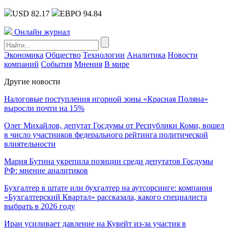
USD 82.17
ЕВРО 94.84
Онлайн журнал
Экономика
Общество
Технологии
Аналитика
Новости
компаний
События
Мнения
В мире
Другие новости
Налоговые поступления игорной зоны «Красная Поляна»
выросли почти на 15%
Олег Михайлов, депутат Госдумы от Республики Коми, вошел
в число участников федерального рейтинга политической
влиятельности
Мария Бутина укрепила позиции среди депутатов Госдумы
РФ: мнение аналитиков
Бухгалтер в штате или бухгалтер на аутсорсинге: компания
«Бухгалтерский Квартал» рассказала, какого специалиста
выбрать в 2026 году
Иран усиливает давление на Кувейт из-за участия в