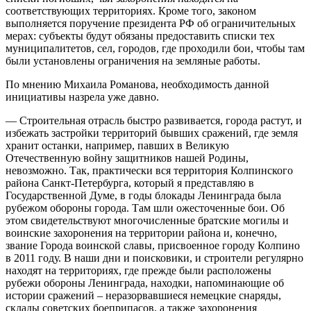
соответствующих территориях. Кроме того, законом
выполняется поручение президента РФ об ограничительных
мерах: субъекты будут обязаны предоставить списки тех
муниципалитетов, сел, городов, где проходили бои, чтобы там
были установлены ограничения на земляные работы.
По мнению Михаила Романова, необходимость данной
инициативы назрела уже давно.
— Строительная отрасль быстро развивается, города растут, и
избежать застройки территорий бывших сражений, где земля
хранит останки, например, павших в Великую
Отечественную войну защитников нашей Родины,
невозможно. Так, практически вся территория Колпинского
района Санкт-Петербурга, который я представляю в
Государственной Думе, в годы блокады Ленинграда была
рубежом обороны города. Там шли ожесточенные бои. Об
этом свидетельствуют многочисленные братские могилы и
воинские захоронения на территории района и, конечно,
звание Города воинской славы, присвоенное городу Колпино
в 2011 году. В наши дни и поисковики, и строители регулярно
находят на территориях, где прежде были расположены
рубежи обороны Ленинграда, находки, напоминающие об
истории сражений – неразорвавшиеся немецкие снаряды,
склады советских боеприпасов, а также захоронения